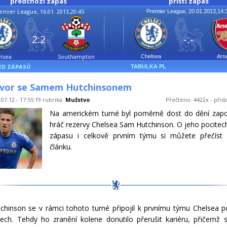
předchozí zápas
příští zápas
emier League, 16.01. 2013,20:45
Premier League, 20.01.2013,14:
2:2
-:-
lsea
Southampton
Chelsea
Ars
ED ZÁPASŮ
TABULKA PL
vor se Samem Hutchinsonem
07.12 - 17:55:19 rubrika:
Mužstvo
Přečteno: 4422x - přid
Na americkém turné byl poměrně dost do dění zapo
hráč rezervy Chelsea Sam Hutchinson. O jeho pocitech
zápasu i celkově prvním týmu si můžete přečíst
článku.
hinson se v rámci tohoto turné připojil k prvnímu týmu Chelsea 
tech. Tehdy ho zranění kolene donutilo přerušit kariéru, přičemž