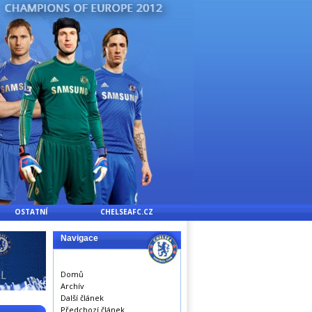
OSTATNÍ
CHELSEAFC.CZ
Navigace
Domů
Archív
Další článek
Předchozí článek