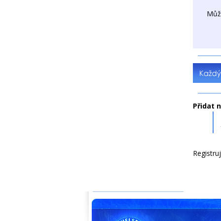
Můž
Přidat 
Registru