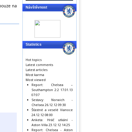
 pouze na
Návštěvnost
Statistics
Hot topics
Latest comments
Latest articles
Most karma
Most viewed
Report: Chelsea –
Southampton 2:2
17.01.13
07:07
Sestavy: Norwich -
Chelsea
26.12.12 09:30
Šťastné a veselé Vianoce
24.12.12 08:00
Anketa: Hráč utkání -
Aston Villa
23.12.12 14:25
Report: Chelsea - Aston