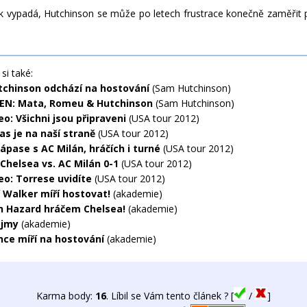
ak vypadá, Hutchinson se může po letech frustrace konečně zaměřit
si také:
chinson odchází na hostování
(Sam Hutchinson)
EN: Mata, Romeu & Hutchinson
(Sam Hutchinson)
o: Všichni jsou připraveni
(USA tour 2012)
as je na naší straně
(USA tour 2012)
ápase s AC Milán, hráčích i turné
(USA tour 2012)
 Chelsea vs. AC Milán 0-1
(USA tour 2012)
eo: Torrese uvidíte
(USA tour 2012)
 Walker míří hostovat!
(akademie)
 Hazard hráčem Chelsea!
(akademie)
ojmy
(akademie)
nce míří na hostování
(akademie)
Karma body:
16
. Líbil se Vám tento článek ? [
/
]