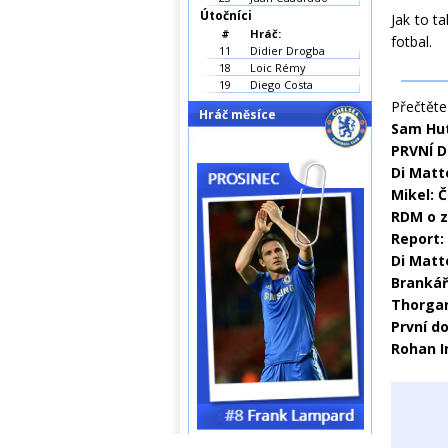
Útočníci
Jak to t
#
Hráč:
fotbal.
11
Didier Drogba
18
Loic Rémy
19
Diego Costa
Přečtěte 
Hráč měsíce
Sam Hut
PRVNÍ D
Di Matte
Mikel: Č
RDM o z
Report:
Di Matt
Brankář
Thorgan
První d
Rohan I