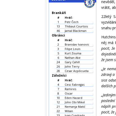
nevěděl,
vrátit, a
Brankáři
22letý 
#
Hráč:
vyzvídán
1
Petr Čech
13
Thibaut Courtois
snahu pr
46
Jamal Blackman
Obránci
Hutchins
#
Hráč:
něj má 
2
Branislav Ivanovic
pocit, ž
3
Filipe Louis
5
Kurt Zouma
dojediné
6
Nathan Ake
že jsem s
24
Gary Cahill
26
John Terry
„Je nemo
28
Cesar Azpilicueta
zdravý a 
Záložníci
sice odse
#
Hráč:
4
Cesc Fabregas
dalších p
7
Ramires
8
Oscar
„Jediným 
10
Eden Hazard
poslední
12
John Obi Mikel
náplň pr
21
Nemanja Matić
22
Wilian
pocit, ž
23
Juan Cuadrado