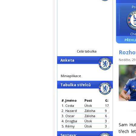
Pr
Che
PŘEHL
Rozho
Celá tabulka
Neděle, 29.
Anketa
Miniaplikace
Tabulka střelců
#.
Jméno
Post
G:
1.
Costa
Útok
17
2.
Hazard
Záloha
9
3.
Oscar
Záloha
6
4.
Drogba
Útok
3
Sam Hutc
5.
Rémy
Útok
3
třech le
Sestava: