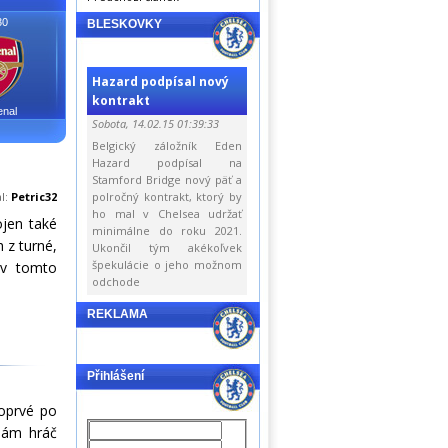
30
BLESKOVKY
Hazard podpísal nový
kontrakt
enal
Sobota, 14.02.15 01:39:33
Belgický záložník Eden
Hazard podpísal na
Stamford Bridge nový päť a
al:
Petric32
polročný kontrakt, ktorý by
ho mal v Chelsea udržať
jen také
minimálne do roku 2021.
 z turné,
Ukončil tým akékoľvek
špekulácie o jeho možnom
 v tomto
odchode
REKLAMA
Přihlášení
poprvé po
 sám hráč