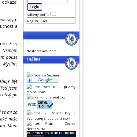
k dokázal
sdílený počítač
eustálým
Registruj se!
oucnost a
tom, že v
e. Nemám
No items available
sem pouze
Tlačítka:
. Myslím,
ebuje být
Třetí jsem
ychtivý po
ž se mi za
také naše
dtím. Mám