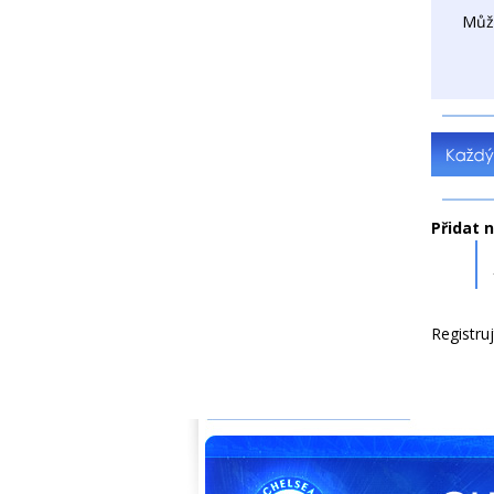
Můž
Přidat 
Registru