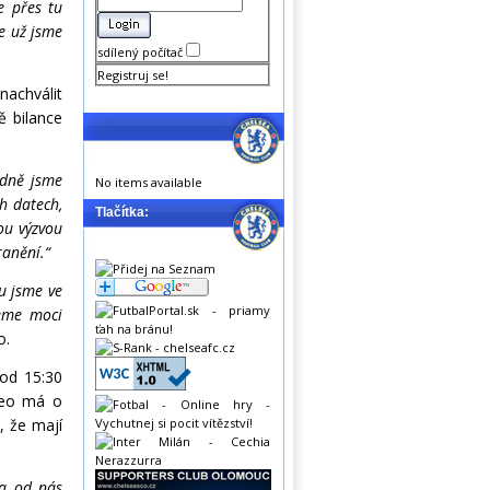
e přes tu
le už jsme
sdílený počítač
Registruj se!
nachválit
ně bilance
odně jsme
No items available
h datech,
Tlačítka:
kou výzvou
ranění.“
ou jsme ve
deme moci
o.
 od 15:30
teo má o
, že mají
ra od nás