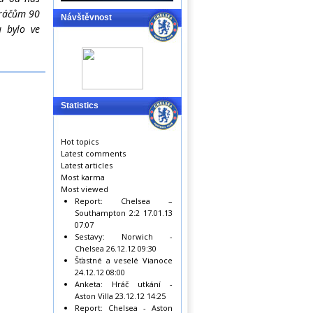
hráčům 90
Návštěvnost
u bylo ve
Statistics
Hot topics
Latest comments
Latest articles
Most karma
Most viewed
Report: Chelsea –
Southampton 2:2
17.01.13
07:07
Sestavy: Norwich -
Chelsea
26.12.12 09:30
Šťastné a veselé Vianoce
24.12.12 08:00
Anketa: Hráč utkání -
Aston Villa
23.12.12 14:25
Report: Chelsea - Aston