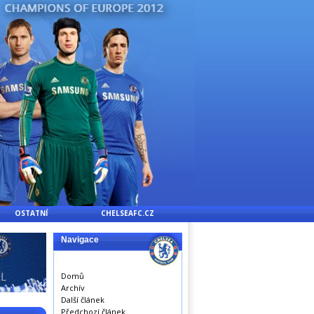
OSTATNÍ
CHELSEAFC.CZ
Navigace
Domů
Archív
Další článek
Předchozí článek