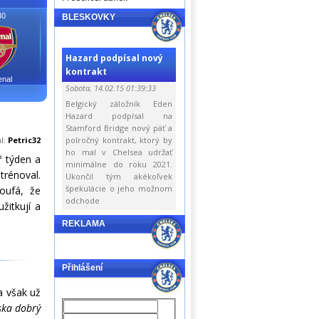
30
BLESKOVKY
Hazard podpísal nový
kontrakt
enal
Sobota, 14.02.15 01:39:33
Belgický záložník Eden
Hazard podpísal na
Stamford Bridge nový päť a
al:
Petric32
polročný kontrakt, ktorý by
ho mal v Chelsea udržať
ř týden a
minimálne do roku 2021.
rénoval.
Ukončil tým akékoľvek
špekulácie o jeho možnom
oufá, že
odchode
žitkují a
REKLAMA
Přihlášení
a však už
iska dobrý