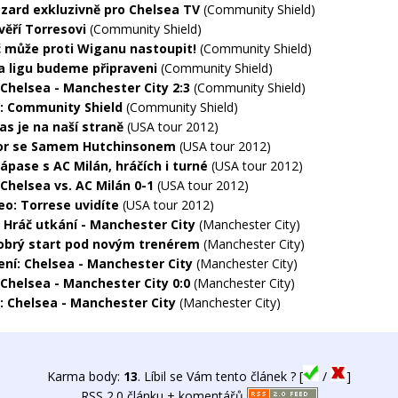
zard exkluzivně pro Chelsea TV
(Community Shield)
věří Torresovi
(Community Shield)
ć může proti Wiganu nastoupit!
(Community Shield)
a ligu budeme připraveni
(Community Shield)
 Chelsea - Manchester City 2:3
(Community Shield)
: Community Shield
(Community Shield)
as je na naší straně
(USA tour 2012)
or se Samem Hutchinsonem
(USA tour 2012)
ápase s AC Milán, hráčích i turné
(USA tour 2012)
 Chelsea vs. AC Milán 0-1
(USA tour 2012)
eo: Torrese uvidíte
(USA tour 2012)
 Hráč utkání - Manchester City
(Manchester City)
obrý start pod novým trenérem
(Manchester City)
ní: Chelsea - Manchester City
(Manchester City)
 Chelsea - Manchester City 0:0
(Manchester City)
: Chelsea - Manchester City
(Manchester City)
Karma body:
13
. Líbil se Vám tento článek ? [
/
]
RSS 2.0 článku + komentářů