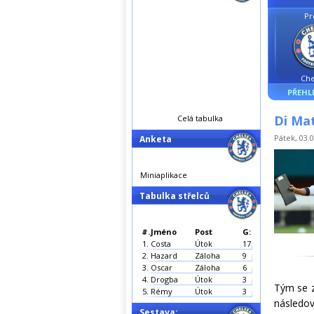
Pr
Che
PŘEHL
Di Mat
Celá tabulka
Pátek, 03.0
Anketa
Miniaplikace
Tabulka střelců
#.
Jméno
Post
G:
1.
Costa
Útok
17
2.
Hazard
Záloha
9
3.
Oscar
Záloha
6
4.
Drogba
Útok
3
Tým se z
5.
Rémy
Útok
3
následov
Sestava: