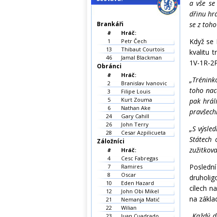
a vše se
dřinu hrá
Brankáři
se z toho
#
Hráč:
Když se 
1
Petr Čech
13
Thibaut Courtois
kvalitu t
46
Jamal Blackman
1V-1R-2P 
Obránci
#
Hráč:
„Trénink
2
Branislav Ivanovic
toho nac
3
Filipe Louis
5
Kurt Zouma
pak hráli
6
Nathan Ake
pravšechn
24
Gary Cahill
26
John Terry
„S výsled
28
Cesar Azpilicueta
Státech 
Záložníci
zužitkov
#
Hráč:
4
Cesc Fabregas
Poslední
7
Ramires
8
Oscar
druholi
10
Eden Hazard
cílech n
12
John Obi Mikel
na zákla
21
Nemanja Matić
22
Wilian
„Každý d
23
Juan Cuadrado