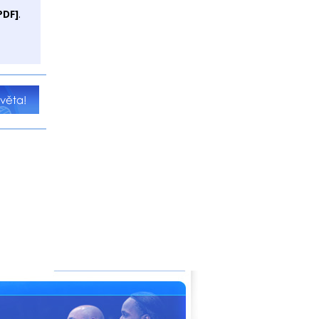
PDF]
.