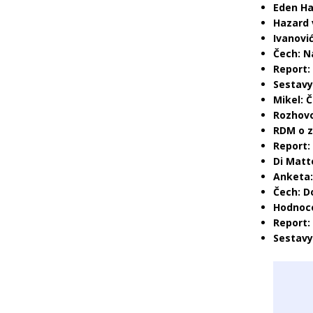
Eden Ha
Hazard 
Ivanovi
Čech: N
Report:
Sestavy
Mikel: Č
Rozhov
RDM o z
Report:
Di Matt
Anketa:
Čech: D
Hodnoce
Report:
Sestavy