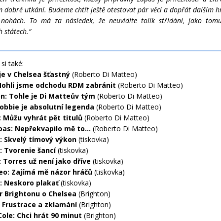
 dobré utkání. Budeme chtít ještě otestovat pár věcí a dopřát dalším 
nohách. To má za následek, že neuvidíte tolik střídání, jako tom
 státech.“
si také:
je v Chelsea šťastný
(Roberto Di Matteo)
 Mohli jsme odchodu RDM zabránit
(Roberto Di Matteo)
n: Tohle je Di Matteův tým
(Roberto Di Matteo)
Robbie je absolutní legenda
(Roberto Di Matteo)
: Můžu vyhrát pět titulů
(Roberto Di Matteo)
oas: Nepřekvapilo mě to...
(Roberto Di Matteo)
: Skvelý tímový výkon
(tiskovka)
: Tvorenie šancí
(tiskovka)
 Torres už není jako dříve
(tiskovka)
eo: Zajímá mě názor hráčů
(tiskovka)
: Neskoro plakať
(tiskovka)
 Brightonu o Chelsea
(Brighton)
 Frustrace a zklamání
(Brighton)
Cole: Chci hrát 90 minut
(Brighton)