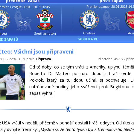
předchozí zápas
příští zápas
emier League, 16.01. 2013,20:45
Premier League, 20.01.2013,14:
2:2
-:-
lsea
Southampton
Chelsea
Ars
ED ZÁPASŮ
TABULKA PL
teo: Všichni jsou připraveni
8.12 - 22:40:31 rubrika:
Příprava
Přečteno: 4570x - přid
Od té doby, co se tým vrátil z Ameriky, uplynul témě
Roberto Di Matteo po tuto dobu s hráči tvrdě t
Pokrok, který za tu dobu učinil, si pochvaluje. D
natrénované hodiny jeho svěřenci proti Brightonu zu
zápas vyhrají.
 USA vrátil v neděli, přičemž v pondělí dostali hráči oddych. Od úterk
aly dvojité tréninky.
„Myslím si, že tento týden byl z tréninkového hled