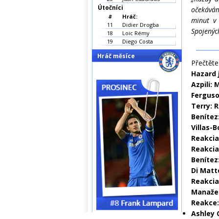
Útočníci
očekávám
#
Hráč:
minut v 
11
Didier Drogba
Spojených
18
Loic Rémy
19
Diego Costa
Hráč měsíce
Přečtěte 
Hazard 
Azpili:
Ferguso
Terry: 
Benítez
Villas-B
Reakcia
Reakcia
Benítez:
Di Matt
Reakcia
Manažer
Reakce:
Ashley 