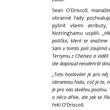
Sean O'Driscoll, manaž
obranné řady pochvaluj
pyšnit všemi atributy
Nottinghamu uspěli.
„Hl
políčko, které se snažím
Sam v tomto poli zaujímá v
Terrymu z Chelsea a viděli
ale doposud neodehrál dost
„Toto hostování je pro něj 
obrannou řadu, což je to, n
Je pro nás skvělou posilou
o něco dříve, ale jak se ř
řekl O'Driscoll.