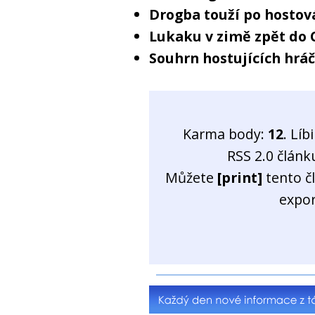
Drogba touží po hostov
Lukaku v zimě zpět do 
Souhrn hostujících hrá
Karma body:
12
. Líb
RSS 2.0 člán
Můžete
[print]
tento č
expo