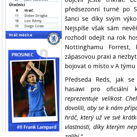
Útočníci
předsezonní turné po 
#
Hráč:
11
Didier Drogba
šanci se díky svým výk
18
Loic Rémy
19
Diego Costa
Nejspíše však sám nevěř
Hráč měsíce
rozhodl odejít na rok h
Nottinghamu Forrest, 
zápasovou praxi a nezbytn
bojovat o místo v A týmu
Předseda Reds, jak se
hasawi pro oficiální 
reprezentuje velikost C
dovolili, aby se k nám přip
hráč, který už ve své krát
vlastnosti, díky kterým n
zalíbí.“