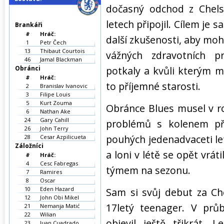
dočasný odchod z Chels
letech připojil. Cílem je 
Brankáři
#
Hráč:
další zkušenosti, aby moh
1
Petr Čech
13
Thibaut Courtois
vážných zdravotních 
46
Jamal Blackman
Obránci
potkaly a kvůli kterým m
#
Hráč:
to příjemné starosti.
2
Branislav Ivanovic
3
Filipe Louis
5
Kurt Zouma
Obránce Blues musel v ro
6
Nathan Ake
24
Gary Cahill
problémů s kolenem př
26
John Terry
pouhých jedenadvaceti le
28
Cesar Azpilicueta
Záložníci
a loni v létě se opět vrát
#
Hráč:
4
Cesc Fabregas
týmem na sezonu.
7
Ramires
8
Oscar
10
Eden Hazard
Sam si svůj debut za Ch
12
John Obi Mikel
17letý teenager. V prů
21
Nemanja Matić
22
Wilian
objevil ještě třikrát.
23
Juan Cuadrado