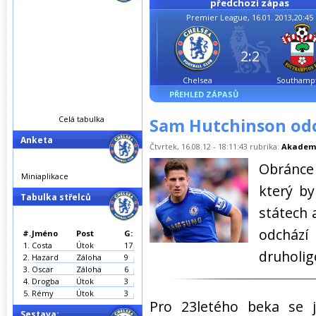
předchozí zápas
Premier League, 16.01. 2013,20:45
2:2
Chelsea
Southamp
PŘEHLED ZÁPASŮ
Celá tabulka
Sam Hutchinson odc
Anketa
Čtvrtek, 16.08.12 - 18:11:43 rubrika:
Akadem
Obránce
Miniaplikace
který b
Tabulka střelců
státech 
odchá
#.
Jméno
Post
G:
1.
Costa
Útok
17
druholig
2.
Hazard
Záloha
9
3.
Oscar
Záloha
6
4.
Drogba
Útok
3
5.
Rémy
Útok
3
Pro 23letého beka se 
Sestava: