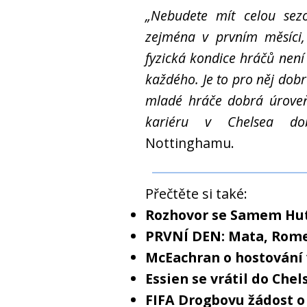
„Nebudete mít celou sezo
zejména v prvním měsíci
fyzická kondice hráčů není
každého. Je to pro něj dobr
mladé hráče dobrá úroveň,
kariéru v Chelsea do
Nottinghamu.
Přečtěte si také:
Rozhovor se Samem Hu
PRVNÍ DEN: Mata, Rom
McEachran o hostování
Essien se vrátil do Che
FIFA Drogbovu žádost o