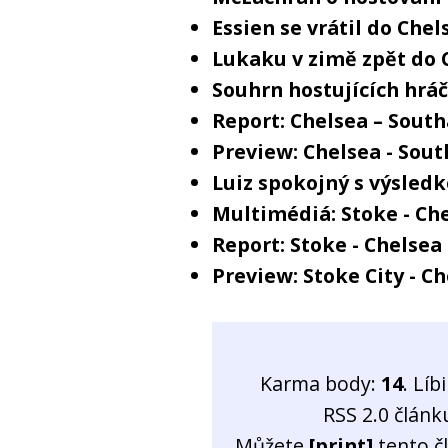
Essien se vrátil do Che
Lukaku v zimě zpět do 
Souhrn hostujících hrá
Report: Chelsea – Sout
Preview: Chelsea - So
Luiz spokojný s výsled
Multimédiá: Stoke - Che
Report: Stoke - Chelsea 
Preview: Stoke City - C
Karma body:
14
. Líb
RSS 2.0 člán
Můžete
[print]
tento č