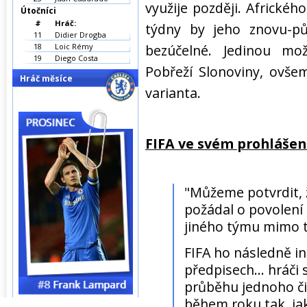
využije později. Africkéh
Útočníci
#
Hráč:
týdny by jeho znovu-p
11
Didier Drogba
18
Loic Rémy
bezúčelné. Jedinou mo
19
Diego Costa
Pobřeží Slonoviny, ovše
Hráč měsíce
varianta.
FIFA ve svém prohlášen
"Můžeme potvrdit, 
požádal o povolení
jiného týmu mimo 
FIFA ho následně i
předpisech... hráč
průběhu jednoho č
během roku tak, jak