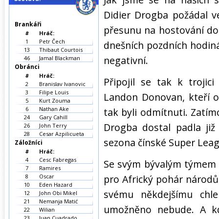
Didier Drogba požádal v
Brankáři
přesunu na hostování do
#
Hráč:
1
Petr Čech
dnešních pozdních hodin
13
Thibaut Courtois
negativní.
46
Jamal Blackman
Obránci
#
Hráč:
Připojil se tak k troji
2
Branislav Ivanovic
3
Filipe Louis
Landon Donovan, kteří o 
5
Kurt Zouma
6
Nathan Ake
tak byli odmítnuti. Zatím
24
Gary Cahill
Drogba dostal padla již
26
John Terry
28
Cesar Azpilicueta
sezona čínské Super Leag
Záložníci
#
Hráč:
4
Cesc Fabregas
Se svým bývalým týmem s
7
Ramires
8
Oscar
pro Africký pohár národů,
10
Eden Hazard
svému někdejšímu chl
12
John Obi Mikel
21
Nemanja Matić
umožněno nebude. A kd
22
Wilian
23
Juan Cuadrado