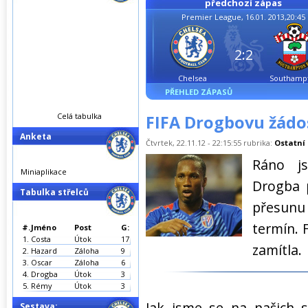
předchozí zápas
Premier League, 16.01. 2013,20:45
2:2
Chelsea
Southamp
PŘEHLED ZÁPASŮ
Celá tabulka
FIFA Drogbovu žádos
Anketa
Čtvrtek, 22.11.12 - 22:15:55 rubrika:
Ostatní
Ráno js
Miniaplikace
Drogba 
Tabulka střelců
přesun
termín. 
#.
Jméno
Post
G:
1.
Costa
Útok
17
zamítla.
2.
Hazard
Záloha
9
3.
Oscar
Záloha
6
4.
Drogba
Útok
3
5.
Rémy
Útok
3
Jak jsme se na našich s
Sestava: