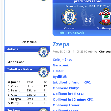
předchozí zápas
Premier League, 16.01. 2013,20:45
2:2
Chelsea
Southamp
PŘEHLED ZÁPASŮ
Celá tabulka
Zzepa
Anketa
Pondělí, 01.08.11 - 08:29:00 rubrika:
Chelsea
Celé jméno:
Miniaplikace
Narození:
Tabulka střelců
E-mail:
Bydliště:
#.
Jméno
Post
G:
Jak dlouho fandím CFC:
1.
Costa
Útok
17
Oblíbené kluby:
2.
Hazard
Záloha
9
Oblíbení hráči CFC:
3.
Oscar
Záloha
6
4.
Drogba
Útok
3
Oblíbení hráči mimo CFC:
5.
Rémy
Útok
3
Oblíbený trenér:
Sestava:
Oblíbený zápas: