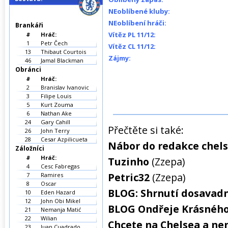
NEoblíbené kluby:
NEoblíbení hráči:
Brankáři
Vítěz PL 11/12:
#
Hráč:
1
Petr Čech
Vítěz CL 11/12:
13
Thibaut Courtois
Zájmy:
46
Jamal Blackman
Obránci
#
Hráč:
2
Branislav Ivanovic
3
Filipe Louis
5
Kurt Zouma
6
Nathan Ake
24
Gary Cahill
Přečtěte si také:
26
John Terry
28
Cesar Azpilicueta
Nábor do redakce chels
Záložníci
#
Hráč:
Tuzinho
(Zzepa)
4
Cesc Fabregas
Petric32
(Zzepa)
7
Ramires
8
Oscar
BLOG: Shrnutí dosavadn
10
Eden Hazard
12
John Obi Mikel
BLOG Ondřeje Krásného
21
Nemanja Matić
22
Wilian
Chcete na Chelsea a nen
23
Juan Cuadrado