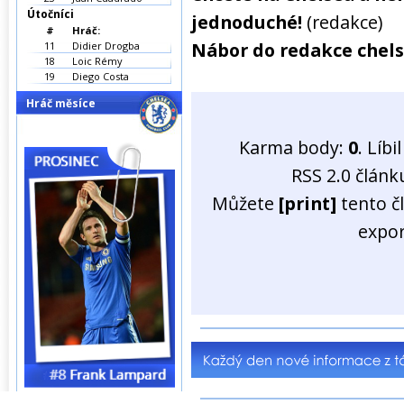
Útočníci
jednoduché!
(redakce)
#
Hráč:
Nábor do redakce chels
11
Didier Drogba
18
Loic Rémy
19
Diego Costa
Hráč měsíce
Karma body:
0
. Líb
RSS 2.0 člán
Můžete
[print]
tento č
expo