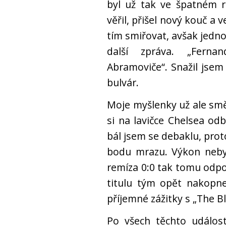
byl už tak ve špatném r
věřil, přišel nový kouč a 
tím smiřovat, avšak jedno
další zpráva. „Fern
Abramoviče“. Snažil jsem 
bulvár.
Moje myšlenky už ale smě
si na lavičce Chelsea od
bál jsem se debaklu, prot
bodu mrazu. Výkon nebyl
remíza 0:0 tak tomu odp
titulu tým opět nakopne
příjemné zážitky s „The Bl
Po všech těchto událos