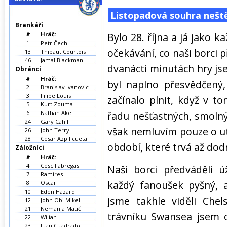
Listopadová souhra neště
Brankáři
#
Hráč:
Bylo 28. října a já jako 
1
Petr Čech
očekávání, co naši borci
13
Thibaut Courtois
46
Jamal Blackman
dvanácti minutách hry js
Obránci
#
Hráč:
byl naplno přesvědčený,
2
Branislav Ivanovic
3
Filipe Louis
začínalo plnit, když v t
5
Kurt Zouma
6
Nathan Ake
řadu nešťastných, smolnýc
24
Gary Cahill
však nemluvím pouze o u
26
John Terry
28
Cesar Azpilicueta
období, které trvá až dod
Záložníci
#
Hráč:
4
Cesc Fabregas
Naši borci předváděli 
7
Ramires
každý fanoušek pyšný, a
8
Oscar
10
Eden Hazard
jsme takhle viděli Che
12
John Obi Mikel
21
Nemanja Matić
trávníku Swansea jsem 
22
Wilian
23
Juan Cuadrado