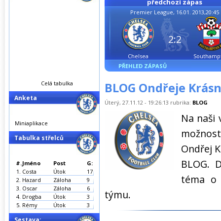
předchozí zápas
Premier League, 16.01. 2013,20:45
2:2
Chelsea
Southamp
PŘEHLED ZÁPASŮ
Celá tabulka
BLOG Ondřeje Krás
Anketa
Úterý, 27.11.12 - 19:26:13 rubrika:
BLOG
Na naši 
Miniaplikace
možností
Tabulka střelců
Ondřej K
BLOG. D
#.
Jméno
Post
G:
1.
Costa
Útok
17
téma o 
2.
Hazard
Záloha
9
3.
Oscar
Záloha
6
týmu.
4.
Drogba
Útok
3
5.
Rémy
Útok
3
Sestava: