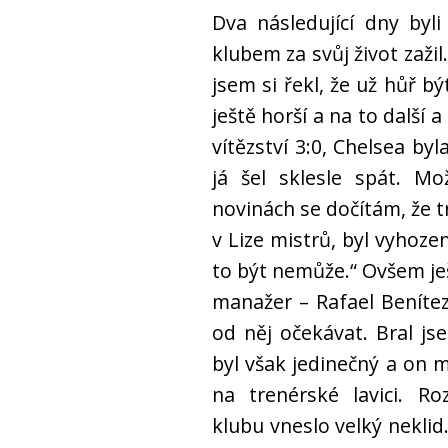
Dva následující dny byl
klubem za svůj život zažil
jsem si řekl, že už hůř b
ještě horší a na to další 
vítězství 3:0, Chelsea by
já šel sklesle spát. Mo
novinách se dočítám, že t
v Lize mistrů, byl vyhoze
to být nemůže.“ Ovšem je
manažer – Rafael Benítez
od něj očekávat. Bral j
byl však jedinečný a on mě
na trenérské lavici. 
klubu vneslo velký neklid