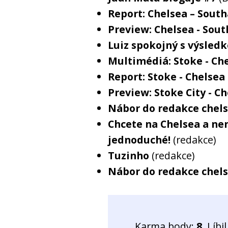
Report: Chelsea – Sout
Preview: Chelsea - So
Luiz spokojný s výsled
Multimédiá: Stoke - Che
Report: Stoke - Chelsea 
Preview: Stoke City - C
Nábor do redakce chels
Chcete na Chelsea a nen
jednoduché!
(redakce)
Tuzinho
(redakce)
Nábor do redakce chels
Karma body:
8
. Líb