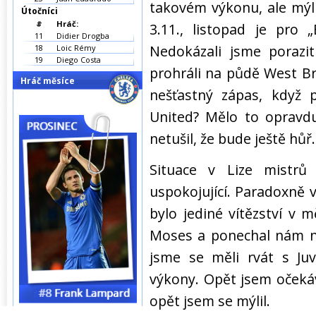
takovém výkonu, ale mýli
Útočníci
#
Hráč:
3.11., listopad je pro
11
Didier Drogba
Nedokázali jsme porazit
18
Loic Rémy
19
Diego Costa
prohráli na půdě West Br
Hráč měsíce
nešťastný zápas, když p
United? Mělo to opravd
netušil, že bude ještě hůř.
Situace v Lize mistrů
uspokojující. Paradoxně v
bylo jediné vítězství v mě
Moses a ponechal nám na
jsme se měli rvát s Ju
výkony. Opět jsem očekáv
opět jsem se mýlil.