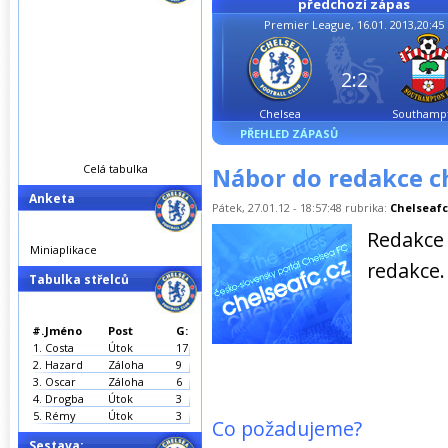
předchozí zápas
Premier League, 16.01. 2013,20:45
2:2
Chelsea
Southamp
PŘEHLED ZÁPASŮ
Celá tabulka
Nábor do redakce ch
Anketa
Pátek, 27.01.12 - 18:57:48 rubrika:
Chelseafc
Redakce
Miniaplikace
redakce.
Tabulka střelců
#.
Jméno
Post
G:
1.
Costa
Útok
17
2.
Hazard
Záloha
9
3.
Oscar
Záloha
6
4.
Drogba
Útok
3
5.
Rémy
Útok
3
Co požadujeme?
Sestava: