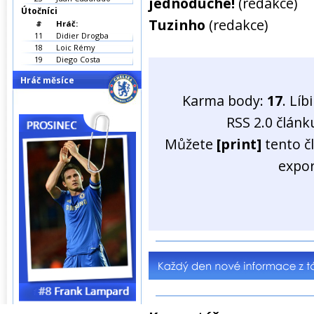
jednoduché!
(redakce)
Útočníci
Tuzinho
(redakce)
#
Hráč:
11
Didier Drogba
18
Loic Rémy
19
Diego Costa
Hráč měsíce
Karma body:
17
. Líb
RSS 2.0 člán
Můžete
[print]
tento č
expo