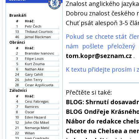
Znalost anglického jazyka
Dobrou znalost českého 
Brankáři
#
Hráč:
Chuť psát alespoň 3-5 čl
1
Petr Čech
13
Thibaut Courtois
Pokud se chcete stát čl
46
Jamal Blackman
Obránci
nám pošlete přeložený 
#
Hráč:
2
Branislav Ivanovic
tom.kopr@seznam.cz
.
3
Filipe Louis
5
Kurt Zouma
K textu přidejte prosím i 
6
Nathan Ake
24
Gary Cahill
26
John Terry
28
Cesar Azpilicueta
Záložníci
Přečtěte si také:
#
Hráč:
BLOG: Shrnutí dosavadn
4
Cesc Fabregas
7
Ramires
BLOG Ondřeje Krásného
8
Oscar
10
Eden Hazard
Nábor do redakce chels
12
John Obi Mikel
21
Nemanja Matić
Chcete na Chelsea a nen
22
Wilian
23
Juan Cuadrado