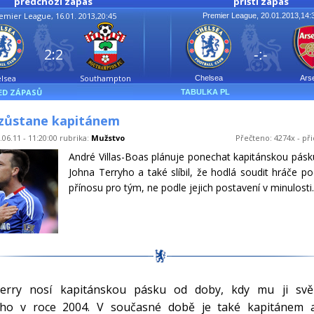
předchozí zápas
příští zápas
emier League, 16.01. 2013,20:45
Premier League, 20.01.2013,14:
2:2
-:-
lsea
Southampton
Chelsea
Ars
ED ZÁPASŮ
TABULKA PL
 zůstane kapitánem
.06.11 - 11:20:00 rubrika:
Mužstvo
Přečteno: 4274x - při
André Villas-Boas plánuje ponechat kapitánskou pásk
Johna Terryho a také slíbil, že hodlá soudit hráče pod
přínosu pro tým, ne podle jejich postavení v minulosti.
erry nosí kapitánskou pásku od doby, kdy mu ji svěř
ho v roce 2004. V současné době je také kapitánem a