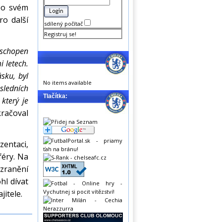
po svém
o další
sdílený počítač
Registruj se!
 schopen
 letech.
sku, byl
No items available
sledních
Tlačítka:
který je
račoval
zentaci,
féry. Na
zranění
hl dívat
itele.