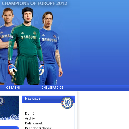
OSTATNÍ
CHELSEAFC.CZ
Navigace
Domů
Archív
Další článek
Předchozí článek