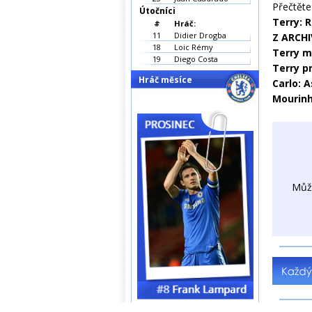
Přečtěte 
Útočníci
Terry: 
#
Hráč:
11
Didier Drogba
Z ARCHI
18
Loic Rémy
Terry m
19
Diego Costa
Terry pr
Hráč měsíce
Carlo: A
Mourinh
Můž