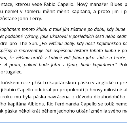
entace, kterou vede Fabio Capello. Nový manažer Blues 
du neměl v záměru měnit měnit kapitána, a proto jím i pr
zůstane John Terry.
 kapitánem tohoto klubu a také jím zůstane po dobu, kdy bude
ět podobné výkony, jaké ukazoval v posledních šesti nebo sedmi
ndré pro The Sun.
„Po většinu doby, kdy nosil kapitánskou pá
spěšný a reprezentuje tak úspěšnou historii tohoto klubu v po
 Vím, že většina hráčů v kabině vidí Johna jako vůdce a hráče, 
e. A proto, pokud bude John v týmu, bude kapitánem.“
Pok
Portugalec.
 loňském roce přišel o kapitánskou pásku v anglické repre
ji Fabio Capello odebral po propuknutí Johnovy milostné a
u roku mu byla páska navrácena, z důvodu dlouhodobého 
ího kapitána Albionu, Rio Ferdinanda. Capello se totiž nemo
jak páska několikrát během jednoho utkání změnila svého maj