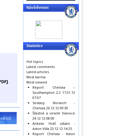
Návštěvnost
Statistics
Hot topics
Latest comments
Latest articles
Most karma
PDF]
.
Most viewed
Report: Chelsea –
Southampton 2:2
17.01.13
07:07
Sestavy: Norwich -
Chelsea
26.12.12 09:30
Šťastné a veselé Vianoce
24.12.12 08:00
Anketa: Hráč utkání -
Aston Villa
23.12.12 14:25
Report: Chelsea - Aston