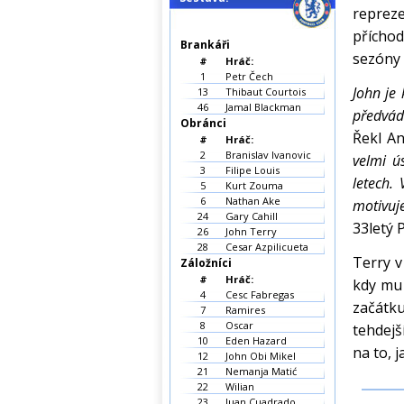
reprez
přícho
Brankáři
sezóny 
#
Hráč:
1
Petr Čech
John je
13
Thibaut Courtois
46
Jamal Blackman
předvád
Obránci
Řekl A
#
Hráč:
2
Branislav Ivanovic
velmi ú
3
Filipe Louis
letech.
5
Kurt Zouma
6
Nathan Ake
motivuj
24
Gary Cahill
33letý 
26
John Terry
28
Cesar Azpilicueta
Terry v
Záložníci
#
Hráč:
kdy mu 
4
Cesc Fabregas
začátk
7
Ramires
8
Oscar
tehdejš
10
Eden Hazard
na to, 
12
John Obi Mikel
21
Nemanja Matić
22
Wilian
23
Juan Cuadrado