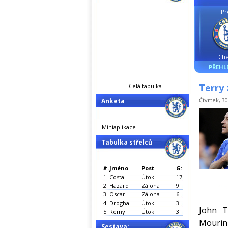
Pr
Che
PŘEHL
Terry
Celá tabulka
Čtvrtek, 30
Anketa
Miniaplikace
Tabulka střelců
#.
Jméno
Post
G:
1.
Costa
Útok
17
2.
Hazard
Záloha
9
3.
Oscar
Záloha
6
4.
Drogba
Útok
3
John T
5.
Rémy
Útok
3
Mourin
Sestava: