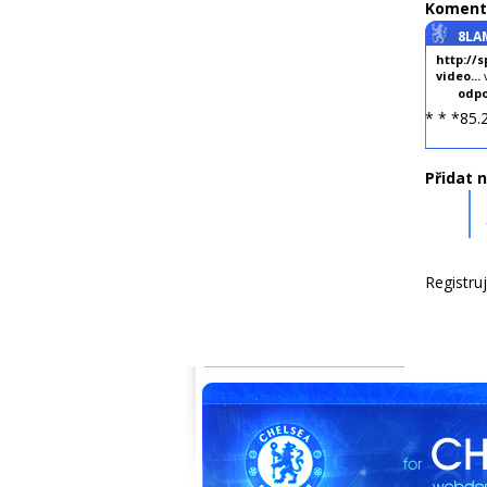
Koment
8LA
http://s
video...
v
odpo
* * *85.
Přidat 
Registru