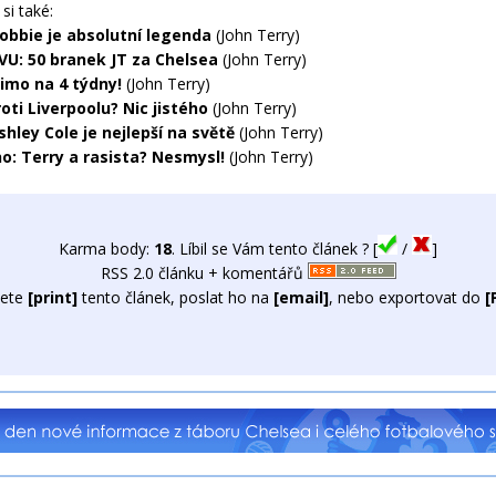
si také:
Robbie je absolutní legenda
(John Terry)
VU: 50 branek JT za Chelsea
(John Terry)
imo na 4 týdny!
(John Terry)
oti Liverpoolu? Nic jistého
(John Terry)
shley Cole je nejlepší na světě
(John Terry)
o: Terry a rasista? Nesmysl!
(John Terry)
Karma body:
18
. Líbil se Vám tento článek ? [
/
]
RSS 2.0 článku + komentářů
ete
[print]
tento článek, poslat ho na
[email]
, nebo exportovat do
[