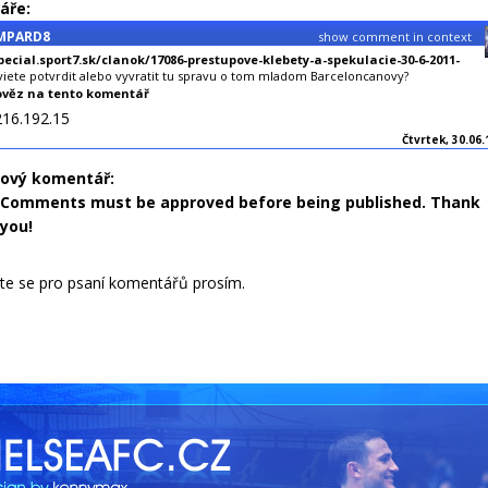
áře:
MPARD8
show comment in context
pecial.sport7.sk/clanok/17086-prestupove-klebety-a-spekulacie-30-6-2011-
iete potvrdit alebo vyvratit tu spravu o tom mladom Barceloncanovy?
věz na tento komentář
216.192.15
Čtvrtek, 30.06.
nový komentář:
Comments must be approved before being published. Thank
you!
jte se pro psaní komentářů prosím.