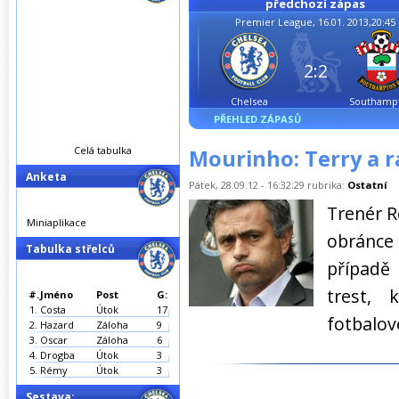
předchozí zápas
Premier League, 16.01. 2013,20:45
2:2
Chelsea
Southamp
PŘEHLED ZÁPASŮ
Celá tabulka
Mourinho: Terry a r
Anketa
Pátek, 28.09.12 - 16:32:29 rubrika:
Ostatní
Trenér R
Miniaplikace
obránc
Tabulka střelců
případě
trest, 
#.
Jméno
Post
G:
1.
Costa
Útok
17
fotbalov
2.
Hazard
Záloha
9
3.
Oscar
Záloha
6
4.
Drogba
Útok
3
5.
Rémy
Útok
3
Sestava: