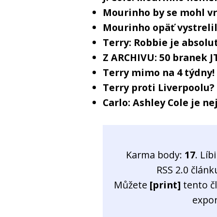
Mourinho by se mohl vr
Mourinho opäť vystreli
Terry: Robbie je absolu
Z ARCHIVU: 50 branek J
Terry mimo na 4 týdny!
Terry proti Liverpoolu? 
Carlo: Ashley Cole je ne
Karma body:
17
. Líb
RSS 2.0 člán
Můžete
[print]
tento č
expo