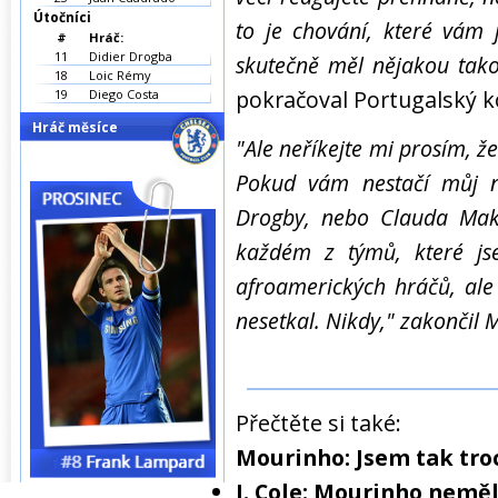
Útočníci
to je chování, které vám 
#
Hráč:
11
Didier Drogba
skutečně měl nějakou takov
18
Loic Rémy
pokračoval Portugalský k
19
Diego Costa
Hráč měsíce
"Ale neříkejte mi prosím, že
Pokud vám nestačí můj ná
Drogby, nebo Clauda Make
každém z týmů, které js
afroamerických hráčů, al
nesetkal. Nikdy," zakončil
Přečtěte si také:
Mourinho: Jsem tak troc
J. Cole: Mourinho nemě