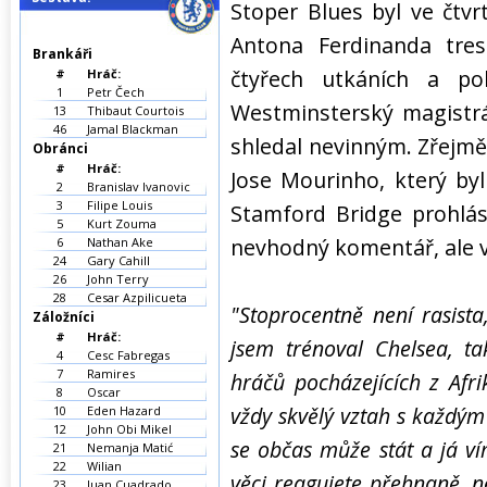
Stoper Blues byl ve čtvr
Antona Ferdinanda tre
Brankáři
čtyřech utkáních a p
#
Hráč:
1
Petr Čech
Westminsterský magistrá
13
Thibaut Courtois
46
Jamal Blackman
shledal nevinným. Zřejmě
Obránci
#
Hráč:
Jose Mourinho, který by
2
Branislav Ivanovic
3
Filipe Louis
Stamford Bridge prohlás
5
Kurt Zouma
nevhodný komentář, ale v
6
Nathan Ake
24
Gary Cahill
26
John Terry
28
Cesar Azpilicueta
"Stoprocentně není rasista
Záložníci
#
Hráč:
jsem trénoval Chelsea, t
4
Cesc Fabregas
7
Ramires
hráčů pocházejících z Afri
8
Oscar
vždy skvělý vztah s každým 
10
Eden Hazard
12
John Obi Mikel
se občas může stát a já ví
21
Nemanja Matić
22
Wilian
věci reagujete přehnaně, n
23
Juan Cuadrado