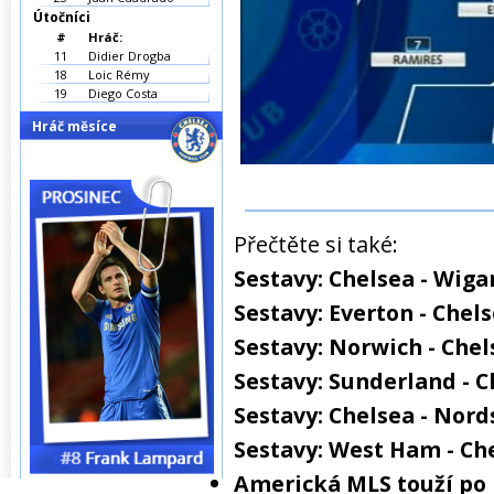
Útočníci
#
Hráč:
11
Didier Drogba
18
Loic Rémy
19
Diego Costa
Hráč měsíce
Přečtěte si také:
Sestavy: Chelsea - Wiga
Sestavy: Everton - Chel
Sestavy: Norwich - Chel
Sestavy: Sunderland - C
Sestavy: Chelsea - Nord
Sestavy: West Ham - Ch
Americká MLS touží po