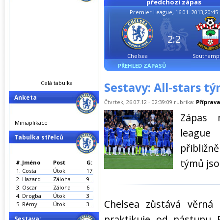
předchozí zápas
Premier League, 16.01. 2013,20:45
2:2
Chelsea
Southamp
PŘEHLED ZÁPASŮ
Celá tabulka
Sestavy: All-stars t
Anketa
Čtvrtek, 26.07.12 - 02:39:09 rubrika:
Příprav
Zápas 
Miniaplikace
league 
Tabulka střelců
přibližn
týmů jso
#.
Jméno
Post
G:
1.
Costa
Útok
17
2.
Hazard
Záloha
9
3.
Oscar
Záloha
6
4.
Drogba
Útok
3
Chelsea zůstává věrná 
5.
Rémy
Útok
3
praktikuje od nástupu 
Sestava: