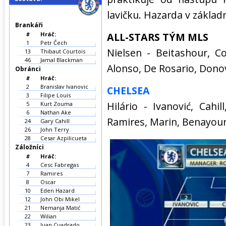
lavičku. Hazarda v základ
Brankáři
#
Hráč:
ALL-STARS TÝM MLS
1
Petr Čech
Nielsen - Beitashour, C
13
Thibaut Courtois
46
Jamal Blackman
Alonso, De Rosario, Don
Obránci
#
Hráč:
2
Branislav Ivanovic
CHELSEA
3
Filipe Louis
Hilário - Ivanović, Cahi
5
Kurt Zouma
6
Nathan Ake
Ramires, Marin, Benayou
24
Gary Cahill
26
John Terry
28
Cesar Azpilicueta
Záložníci
#
Hráč:
4
Cesc Fabregas
7
Ramires
8
Oscar
10
Eden Hazard
12
John Obi Mikel
21
Nemanja Matić
22
Wilian
23
Juan Cuadrado