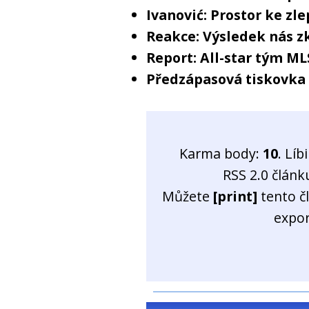
Ivanović: Prostor ke zl
Reakce: Výsledek nás z
Report: All-star tým ML
Předzápasová tiskovk
Karma body:
10
. Líb
RSS 2.0 člán
Můžete
[print]
tento č
expo