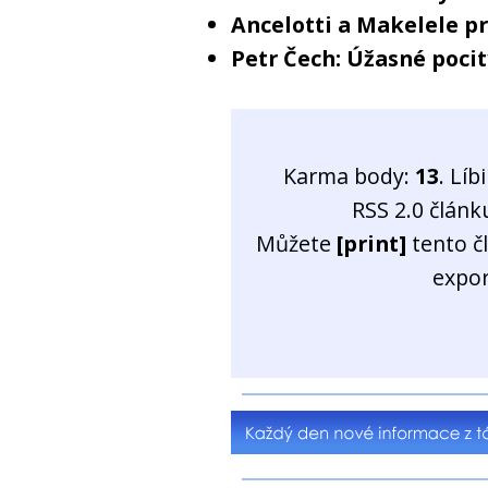
Ancelotti a Makelele p
Petr Čech: Úžasné pocit
Karma body:
13
. Líb
RSS 2.0 člán
Můžete
[print]
tento č
expo