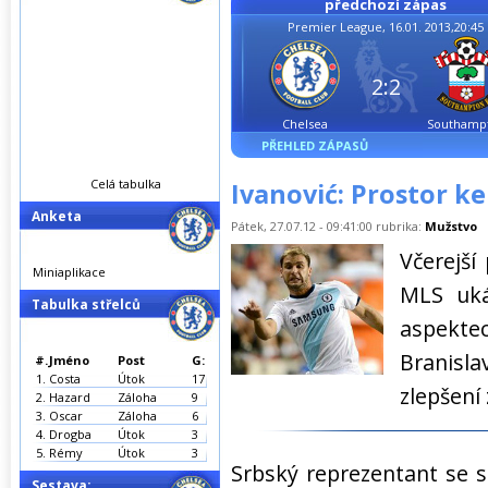
předchozí zápas
Premier League, 16.01. 2013,20:45
2:2
Chelsea
Southamp
PŘEHLED ZÁPASŮ
Celá tabulka
Ivanović: Prostor ke
Anketa
Pátek, 27.07.12 - 09:41:00 rubrika:
Mužstvo
Včerejší
Miniaplikace
MLS uká
Tabulka střelců
aspekte
Branisla
#.
Jméno
Post
G:
1.
Costa
Útok
17
zlepšení
2.
Hazard
Záloha
9
3.
Oscar
Záloha
6
4.
Drogba
Útok
3
5.
Rémy
Útok
3
Srbský reprezentant se s
Sestava: