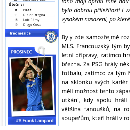
toho mají oproti mně nat
Útočníci
bylo dobrou příležitostí i
#
Hráč:
11
Didier Drogba
vysokém nasazení, po kterém
18
Loic Rémy
19
Diego Costa
Hráč měsíce
Byly zde samozřejmě roz
MLS. Francouzský tým byl,
letní přípravy, zatímco h
března. Za PSG hrály něk
fotbalu, zatímco za tým M
na sklonku svých kariér
měli možnost tento zápas 
utkání, kdy spolu hráli
většina fanoušků, na ro
soupeřům, kteří hráli v 