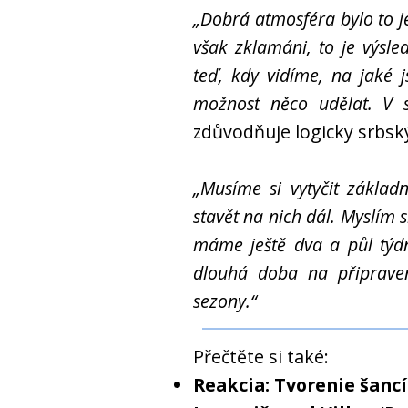
„Dobrá atmosféra bylo to j
však zklamáni, to je výsled
teď, kdy vidíme, na jaké 
možnost něco udělat. V s
zdůvodňuje logicky srbsk
„Musíme si vytyčit základn
stavět na nich dál. Myslím 
máme ještě dva a půl týdn
dlouhá doba na připrave
sezony.“
Přečtěte si také:
Reakcia: Tvorenie šancí