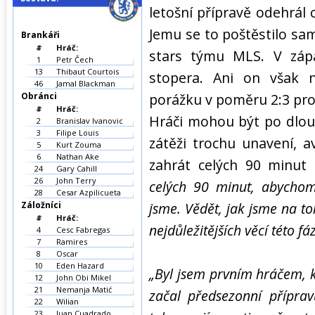
letošní přípravě odehrál
Jemu se to poštěstilo sa
Brankáři
#
Hráč:
stars týmu MLS. V zápa
1
Petr Čech
13
Thibaut Courtois
stopera. Ani on však 
46
Jamal Blackman
Obránci
porážku v poměru 2:3 pr
#
Hráč:
Hráči mohou být po dlou
2
Branislav Ivanovic
3
Filipe Louis
zátěži trochu unavení, a
5
Kurt Zouma
6
Nathan Ake
zahrát celých 90 minut 
24
Gary Cahill
26
John Terry
celých 90 minut, abychom
28
Cesar Azpilicueta
Záložníci
jsme. Vědět, jak jsme na t
#
Hráč:
nejdůležitějších věcí této f
4
Cesc Fabregas
7
Ramires
8
Oscar
10
Eden Hazard
„Byl jsem prvním hráčem, k
12
John Obi Mikel
21
Nemanja Matić
začal předsezonní přípra
22
Wilian
23
Juan Cuadrado