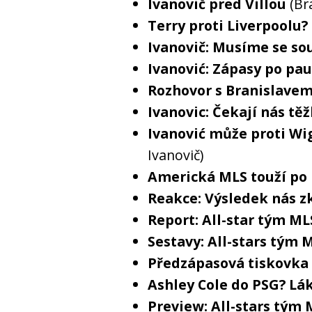
Ivanovič pred Villou
(Br
Terry proti Liverpoolu? 
Ivanovič: Musíme se so
Ivanović: Zápasy po pau
Rozhovor s Branislave
Ivanovic: Čekají nás tě
Ivanović může proti Wi
Ivanovič)
Americká MLS touží po
Reakce: Výsledek nás z
Report: All-star tým ML
Sestavy: All-stars tým 
Předzápasová tiskovk
Ashley Cole do PSG? Lák
Preview: All-stars tým 