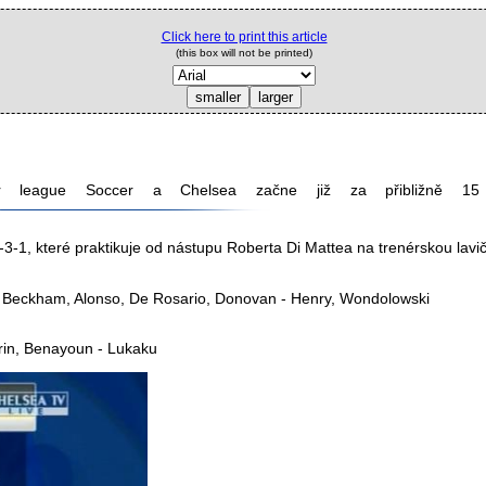
Click here to print this article
(this box will not be printed)
r league Soccer a Chelsea začne již za přibližně 15
-1, které praktikuje od nástupu Roberta Di Mattea na trenérskou lavi
w - Beckham, Alonso, De Rosario, Donovan - Henry, Wondolowski
Marin, Benayoun - Lukaku