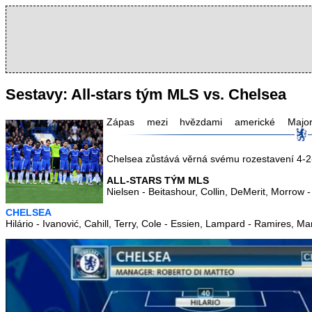
Sestavy: All-stars tým MLS vs. Chelsea
Zápas mezi hvězdami americké Majo
Chelsea zůstává věrná svému rozestavení 4-2-3
ALL-STARS TÝM MLS
Nielsen - Beitashour, Collin, DeMerit, Morro
CHELSEA
Hilário - Ivanović, Cahill, Terry, Cole - Essien, Lampard - Ramires, 