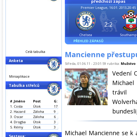
předchozí zápas
Premier League, 16.01. 2013,20:45
2:2
Chelsea
Southamp
PŘEHLED ZÁPASŮ
Celá tabulka
Mancienne přestup
Anketa
Středa, 01.06.11 - 23:01:59 rubrika:
Mužstvo
Vedení C
Miniaplikace
Michael
Tabulka střelců
trávil
Wolve
#.
Jméno
Post
G:
1.
Costa
Útok
17
bundesl
2.
Hazard
Záloha
9
3.
Oscar
Záloha
6
4.
Drogba
Útok
3
5.
Rémy
Útok
3
Michael Mancienne se k a
Sestava: