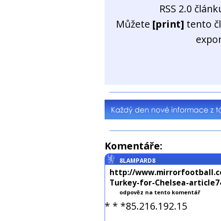
RSS 2.0 člán
Můžete
[print]
tento č
expo
Komentáře:
8LAMPARD8
http://www.mirrorfootball.co
Turkey-for-Chelsea-article74
odpověz na tento komentář
* * *85.216.192.15