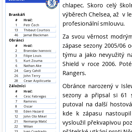
chlapec. Skoro celý škol
výběrech Chelsea, až
v l
Brankáři
#
Hráč:
profesionální smlouvu.
1
Petr Čech
13
Thibaut Courtois
Za svou věrnost modrým
46
Jamal Blackman
Obránci
zápase sezony 2005/06 o
#
Hráč:
2
Branislav Ivanovic
týmu a jako nevyužitý n
3
Filipe Louis
5
Kurt Zouma
Shield v roce 2006. Pot
6
Nathan Ake
24
Gary Cahill
Rangers.
26
John Terry
28
Cesar Azpilicueta
Obránce narozený v Isle
Záložníci
#
Hráč:
sezony a připsal si 61 
4
Cesc Fabregas
7
Ramires
putoval na další hostov
8
Oscar
10
Eden Hazard
kde k zápasu nastoupil
12
John Obi Mikel
vysloužil překvapivou po
21
Nemanja Matić
22
Wilian
přátelské utkání proti N
23
Juan Cuadrado