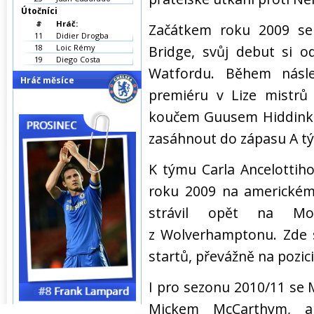
Útočníci
#
Hráč:
Začátkem roku 2009 se 
11
Didier Drogba
18
Loic Rémy
Bridge, svůj debut si o
19
Diego Costa
Watfordu. Během násle
Hráč měsíce
premiéru v Lize mistrů
koučem Guusem Hiddinkem 
zasáhnout do zápasu A t
K týmu Carla Ancelottiho
roku 2009 na americkém 
strávil opět na Mo
z Wolverhamptonu. Zde s
startů, převážně na pozici
I pro sezonu 2010/11 se
Mickem McCarthym, al