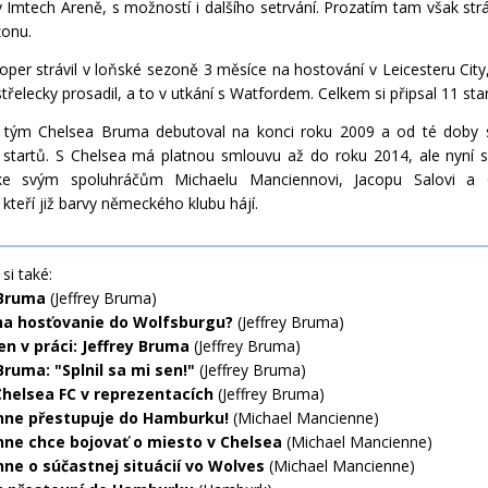
 Imtech Areně, s možností i dalšího setrvání. Prozatím tam však str
zonu.
toper strávil v loňské sezoně 3 měsíce na hostování v Leicesteru City,
třelecky prosadil, a to v utkání s Watfordem. Celkem si připsal 11 sta
 tým Chelsea Bruma debutoval na konci roku 2009 a od té doby s
startů. S Chelsea má platnou smlouvu až do roku 2014, ale nyní 
 ke svým spoluhráčům Michaelu Manciennovi, Jacopu Salovi a
kteří již barvy německého klubu hájí.
si také:
 Bruma
(Jeffrey Bruma)
a hosťovanie do Wolfsburgu?
(Jeffrey Bruma)
en v práci: Jeffrey Bruma
(Jeffrey Bruma)
Bruma: "Splnil sa mi sen!"
(Jeffrey Bruma)
 Chelsea FC v reprezentacích
(Jeffrey Bruma)
ne přestupuje do Hamburku!
(Michael Mancienne)
ne chce bojovať o miesto v Chelsea
(Michael Mancienne)
ne o súčastnej situácií vo Wolves
(Michael Mancienne)