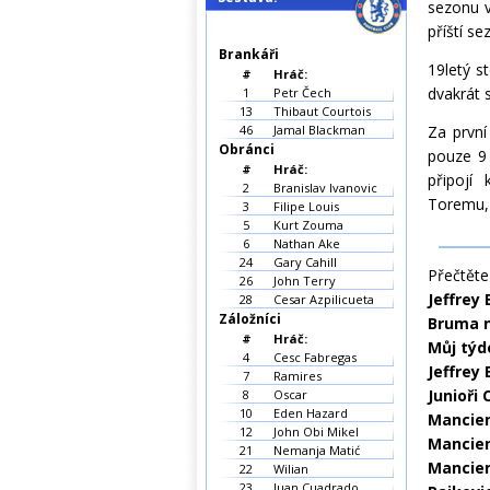
sezonu v
příští se
Brankáři
19letý s
#
Hráč:
dvakrát s
1
Petr Čech
13
Thibaut Courtois
46
Jamal Blackman
Za první
Obránci
pouze 9 
#
Hráč:
připojí
2
Branislav Ivanovic
Toremu, 
3
Filipe Louis
5
Kurt Zouma
6
Nathan Ake
24
Gary Cahill
Přečtěte 
26
John Terry
Jeffrey
28
Cesar Azpilicueta
Záložníci
Bruma n
#
Hráč:
Můj týd
4
Cesc Fabregas
Jeffrey 
7
Ramires
Junioři
8
Oscar
10
Eden Hazard
Mancien
12
John Obi Mikel
Mancien
21
Nemanja Matić
Mancien
22
Wilian
23
Juan Cuadrado