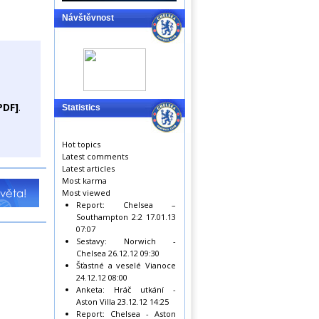
Návštěvnost
PDF]
.
Statistics
Hot topics
Latest comments
Latest articles
Most karma
Most viewed
Report: Chelsea –
Southampton 2:2
17.01.13
07:07
Sestavy: Norwich -
Chelsea
26.12.12 09:30
Šťastné a veselé Vianoce
24.12.12 08:00
Anketa: Hráč utkání -
Aston Villa
23.12.12 14:25
Report: Chelsea - Aston