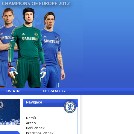
OSTATNÍ
CHELSEAFC.CZ
Navigace
Domů
Archív
Další článek
Předchozí článek