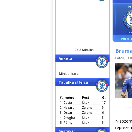
Pr
Che
PŘEHL
Bruma
Celá tabulka
Pátek, 01.0
Anketa
Miniaplikace
Tabulka střelců
#.
Jméno
Post
G:
1.
Costa
Útok
17
2.
Hazard
Záloha
9
3.
Oscar
Záloha
6
4.
Drogba
Útok
3
Nizoze
5.
Rémy
Útok
3
reprezen
Sestava: