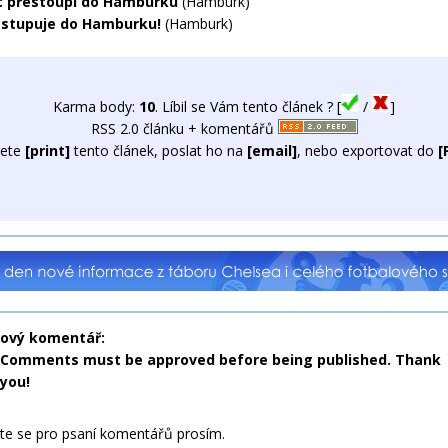
c přestoupí do Hamburku
(Hamburk)
estupuje do Hamburku!
(Hamburk)
Karma body:
10
. Líbil se Vám tento článek ? [
/
]
RSS 2.0 článku + komentářů
ete
[print]
tento článek, poslat ho na
[email]
, nebo exportovat do
[
nový komentář:
Comments must be approved before being published. Thank
you!
jte se pro psaní komentářů prosím.