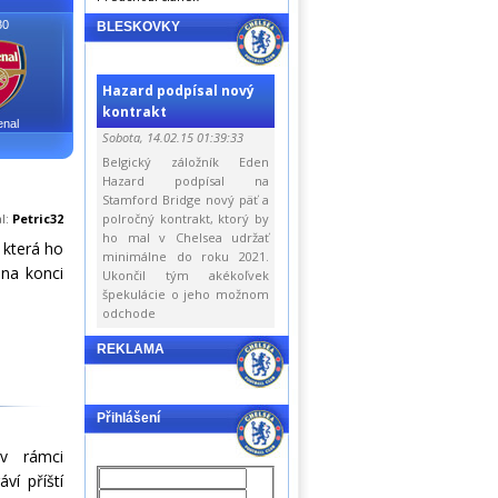
30
BLESKOVKY
Hazard podpísal nový
kontrakt
enal
Sobota, 14.02.15 01:39:33
Belgický záložník Eden
Hazard podpísal na
Stamford Bridge nový päť a
al:
Petric32
polročný kontrakt, ktorý by
ho mal v Chelsea udržať
která ho
minimálne do roku 2021.
 na konci
Ukončil tým akékoľvek
špekulácie o jeho možnom
odchode
REKLAMA
Přihlášení
v rámci
ví příští