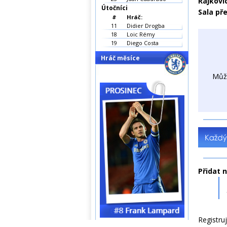
Rajkovi
Útočníci
Sala př
#
Hráč:
11
Didier Drogba
18
Loic Rémy
19
Diego Costa
Hráč měsíce
Můž
Přidat 
Registru