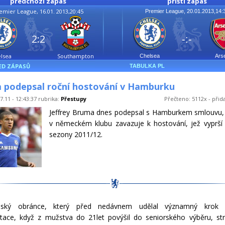
předchozí zápas
příští zápas
emier League, 16.01. 2013,20:45
Premier League, 20.01.2013,14:
2:2
-:-
lsea
Southampton
Chelsea
Ars
ED ZÁPASŮ
TABULKA PL
 podepsal roční hostování v Hamburku
7.11 - 12:43:37 rubrika:
Přestupy
Přečteno: 5112x - přid
Jeffrey Bruma dnes podepsal s Hamburkem smlouvu, 
v německém klubu zavazuje k hostování, jež vyprší
sezony 2011/12.
mský obránce, který před nedávnem udělal významný krok 
tace, když z mužstva do 21let povýšil do seniorského výběru, strá