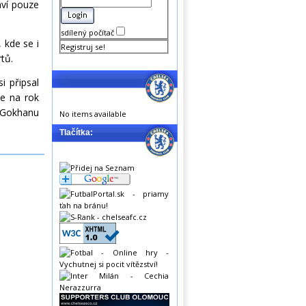
áví pouze
sdílený počítač
 kde se i
Registruj se!
rtů.
i připsal
se na rok
 Gokhanu
No items available
Tlačítka: