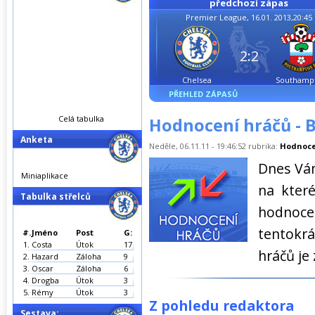
předchozí zápas
Premier League, 16.01. 2013,20:45
2:2
Chelsea
Southamp
PŘEHLED ZÁPASŮ
Celá tabulka
Hodnocení hráčů - 
Anketa
Neděle, 06.11.11 - 19:46:52 rubrika:
Hodnoce
Dnes Vá
Miniaplikace
na které
Tabulka střelců
hodnoce
tentokr
#.
Jméno
Post
G:
1.
Costa
Útok
17
hráčů je
2.
Hazard
Záloha
9
3.
Oscar
Záloha
6
4.
Drogba
Útok
3
5.
Rémy
Útok
3
Z pohledu redaktora
Sestava: