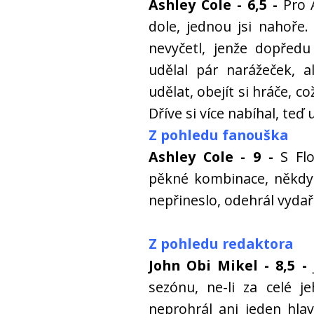
Ashley Cole - 6,5 -
Pro A
dole, jednou jsi nahoř
nevyčetl, jenže dopřed
udělal pár narážeček, 
udělat, obejít si hráče, 
Dříve si více nabíhal, teď 
Z pohledu fanouška
Ashley Cole - 9 -
S Fl
pěkné kombinace, někdy 
nepřineslo, odehrál vydař
Z pohledu redaktora
John Obi Mikel - 8,5 -
sezónu, ne-li za celé j
neprohrál ani jeden hla