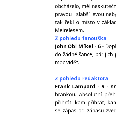
obcházelo, měl neskutečn
pravou i slabší levou ne
tak řekl o místo v zákla
Meirelesem.
Z pohledu fanouška
John Obi Míkel - 6 -
Doplň
do žádné šance, pár jich p
moc vidět.
Z pohledu redaktora
Frank Lampard - 9 -
Krá
brankou. Absolutní přeh
přihrát, kam přihrát, k
se zápas od zápasu zved