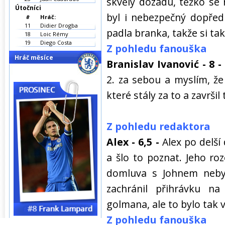
skvělý dozadu, těžko se 
Útočníci
byl i nebezpečný dopřed
#
Hráč:
11
Didier Drogba
padla branka, takže si ta
18
Loic Rémy
19
Diego Costa
Z pohledu fanouška
Hráč měsíce
Branislav Ivanović - 8 -
2. za sebou a myslím, že
které stály za to a završi
Z pohledu redaktora
Alex - 6,5 -
Alex po delší
a šlo to poznat. Jeho ro
domluva s Johnem nebyl
zachránil přihrávku n
golmana, ale to bylo tak 
Z pohledu fanouška