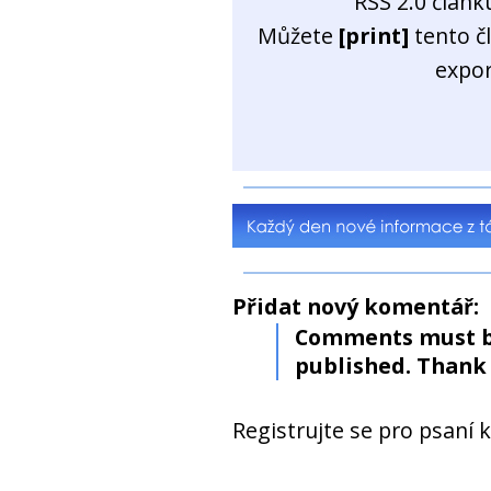
RSS 2.0 člán
Můžete
[print]
tento č
expo
Přidat nový komentář:
Comments must b
published. Thank 
Registrujte se pro psaní