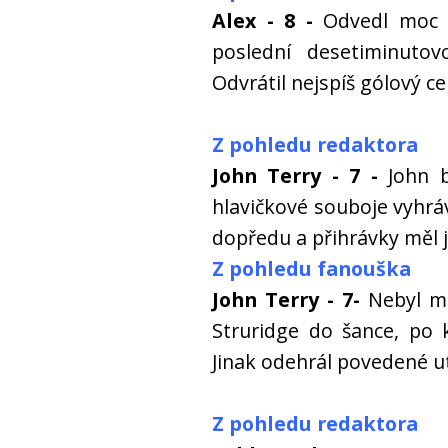
Alex - 8 -
Odvedl moc h
poslední desetiminuto
Odvrátil nejspíš gólový c
Z pohledu redaktora
John Terry - 7 -
John b
hlavičkové souboje vyhráv
dopředu a přihrávky měl 
Z pohledu fanouška
John Terry - 7-
Nebyl mo
Struridge do šance, po 
Jinak odehrál povedené u
Z pohledu redaktora