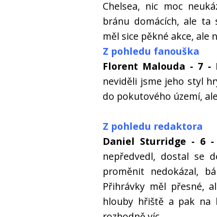
Chelsea, nic moc neukáz
bránu domácích, ale ta
měl sice pěkné akce, ale 
Z pohledu fanouška
Florent Malouda - 7 -
P
neviděli jsme jeho styl h
do pokutového území, ale 
Z pohledu redaktora
Daniel Sturridge - 6 -
nepředvedl, dostal se d
proměnit nedokázal, bál
Přihrávky měl přesné, a
hlouby hřiště a pak na 
rozhodně víc.