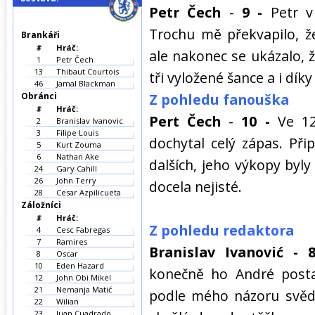
Petr Čech
-
9 -
Petr v 
Trochu mě překvapilo, ž
Brankáři
#
Hráč:
ale nakonec se ukázalo, ž
1
Petr Čech
13
Thibaut Courtois
tři vyložené šance a i dík
46
Jamal Blackman
Obránci
Z pohledu fanouška
#
Hráč:
Pert Čech
-
10
-
Ve 12
2
Branislav Ivanovic
3
Filipe Louis
dochytal celý zápas. Př
5
Kurt Zouma
6
Nathan Ake
dalších, jeho výkopy byly
24
Gary Cahill
26
John Terry
docela nejisté.
28
Cesar Azpilicueta
Záložníci
#
Hráč:
Z pohledu redaktora
4
Cesc Fabregas
7
Ramires
Branislav Ivanović - 
8
Oscar
10
Eden Hazard
konečně ho André posta
12
John Obi Mikel
21
Nemanja Matić
podle mého názoru svědč
22
Wilian
23
Juan Cuadrado