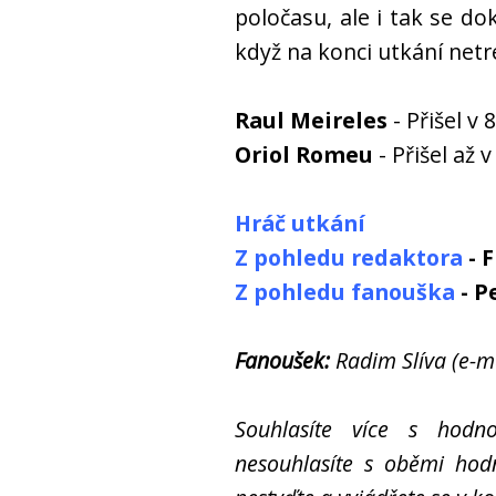
poločasu, ale i tak se d
když na konci utkání netr
Raul Meireles
- Přišel v
Oriol Romeu
- Přišel až
Hráč utkání
Z pohledu redaktora
- 
Z pohledu fanouška
- P
Fanoušek:
Radim Slíva (e-
Souhlasíte více s hodn
nesouhlasíte s oběmi hod