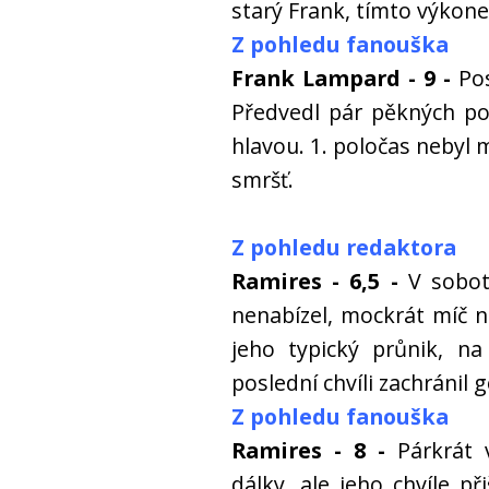
starý Frank, tímto výkone
Z pohledu fanouška
Frank Lampard - 9 -
Pos
Předvedl pár pěkných pok
hlavou. 1. poločas nebyl m
smršť.
Z pohledu redaktora
Ramires - 6,5 -
V sobot
nenabízel, mockrát míč n
jeho typický průnik, na
poslední chvíli zachránil 
Z pohledu fanouška
Ramires - 8 -
Párkrát 
dálky, ale jeho chvíle p