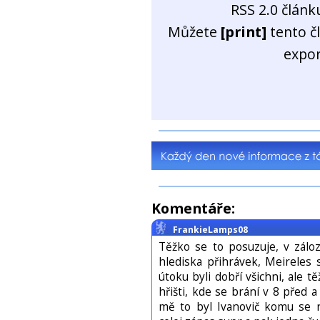
RSS 2.0 člán
Můžete
[print]
tento č
expo
Komentáře:
FrankieLamps08
Těžko se to posuzuje, v zálo
hlediska přihrávek, Meireles 
útoku byli dobří všichni, ale 
hřišti, kde se brání v 8 před 
mě to byl Ivanovič komu se ne