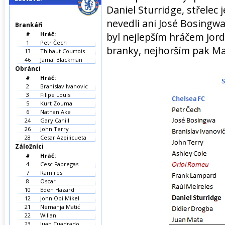
Daniel Sturridge, střelec 
nevedli ani José Bosingw
Brankáři
#
Hráč:
byl nejlepším hráčem Jord
1
Petr Čech
branky, nejhorším pak Ma
13
Thibaut Courtois
46
Jamal Blackman
Obránci
#
Hráč:
2
Branislav Ivanovic
3
Filipe Louis
5
Kurt Zouma
6
Nathan Ake
24
Gary Cahill
26
John Terry
28
Cesar Azpilicueta
Záložníci
#
Hráč:
4
Cesc Fabregas
7
Ramires
8
Oscar
10
Eden Hazard
12
John Obi Mikel
21
Nemanja Matić
22
Wilian
23
Juan Cuadrado