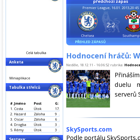
předchozí zápas
Premier League, 16.01. 2013,20:45
2:2
Chelsea
Southamp
PŘEHLED ZÁPASŮ
Celá tabulka
Hodnocení hráčů: Wi
Anketa
Neděle, 18.12.11 - 16:06:52 rubrika:
Hodnoce
Přináší
Miniaplikace
duelu 
Tabulka střelců
serverů 
#.
Jméno
Post
G:
1.
Costa
Útok
17
2.
Hazard
Záloha
9
3.
Oscar
Záloha
6
4.
Drogba
Útok
3
SkySports.com
5.
Rémy
Útok
3
Podle portálu SkySports.
Sestava: