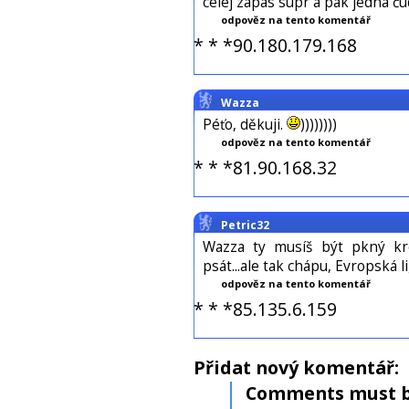
celej zápas supr a pak jedna čud
odpověz na tento komentář
* * *90.180.179.168
Wazza
Péťo, děkuji.
))))))))
odpověz na tento komentář
* * *81.90.168.32
Petric32
Wazza ty musíš být pkný kr
psát...ale tak chápu, Evropská l
odpověz na tento komentář
* * *85.135.6.159
Přidat nový komentář:
Comments must b