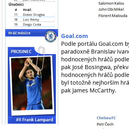
Útočníci
#
Hráč:
11
Didier Drogba
18
Loic Rémy
19
Diego Costa
Hráč měsíce
Goal.com
Podle portálu Goal.com b
paradoxně Branislav Ivan
hodnocených hráčů podle
pak José Bosingwa, překva
hodnocených hráčů podle
byl totožně nejhorším hr
pak James McCarthy.