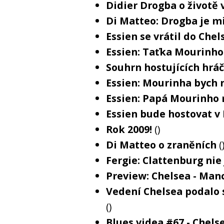
Didier Drogba o životě 
Di Matteo: Drogba je m
Essien se vrátil do Che
Essien: Taťka Mourinho
Souhrn hostujících hrá
Essien: Mourinha bych
Essien: Papá Mourinho 
Essien bude hostovat v
Rok 2009!
()
Di Matteo o zraněních
(
Fergie: Clattenburg nie 
Preview: Chelsea - Man
Vedení Chelsea podalo 
()
Blues videa #67 - Chel