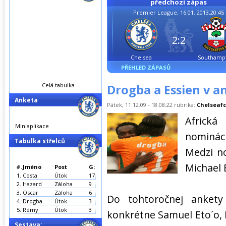
předchozí zápas
Premier League, 16.01. 2013,20:45
2:2
Chelsea
Southamp
PŘEHLED ZÁPASŮ
Celá tabulka
Drogba a Essien v a
Anketa
Pátek, 11.12.09 - 18:08:22 rubrika:
Chelseafc
Africká
Miniaplikace
nominác
Tabulka střelců
Medzi no
Michael 
#.
Jméno
Post
G:
1.
Costa
Útok
17
2.
Hazard
Záloha
9
3.
Oscar
Záloha
6
Do tohtoročnej anket
4.
Drogba
Útok
3
5.
Rémy
Útok
3
konkrétne Samuel Eto´o, 
Sestava: