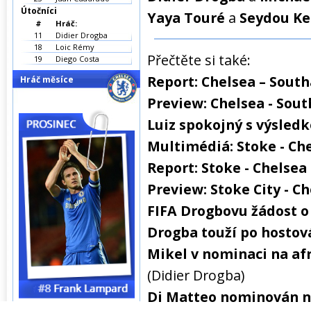
Útočníci
Yaya Touré
a
Seydou Ke
#
Hráč:
11
Didier Drogba
18
Loic Rémy
Přečtěte si také:
19
Diego Costa
Report: Chelsea – Sout
Hráč měsíce
Preview: Chelsea - So
Luiz spokojný s výsled
Multimédiá: Stoke - Che
Report: Stoke - Chelsea 
Preview: Stoke City - C
FIFA Drogbovu žádost o
Drogba touží po hostov
Mikel v nominaci na afr
(Didier Drogba)
Di Matteo nominován n