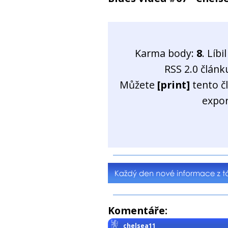
Karma body:
8
. Líb
RSS 2.0 člán
Můžete
[print]
tento č
expo
Komentáře:
chelsea11