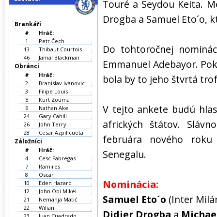
Touré a Seydou Keita. Me
Drogba a Samuel Eto´o, k
Brankáři
#
Hráč:
1
Petr Čech
Do tohtoročnej nomináci
13
Thibaut Courtois
46
Jamal Blackman
Emmanuel Adebayor. Pokia
Obránci
#
Hráč:
bola by to jeho štvrtá trof
2
Branislav Ivanovic
3
Filipe Louis
5
Kurt Zouma
V tejto ankete budú hlas
6
Nathan Ake
24
Gary Cahill
afrických štátov. Sláv
26
John Terry
28
Cesar Azpilicueta
februára nového roku
Záložníci
#
Hráč:
Senegalu.
4
Cesc Fabregas
7
Ramires
8
Oscar
Nominácia:
10
Eden Hazard
12
John Obi Mikel
Samuel Eto´o
(Inter Milá
21
Nemanja Matić
22
Wilian
Didier Drogba
a
Michae
23
Juan Cuadrado