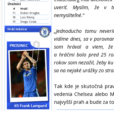
Útočníci
uveriť. Myslím, že v 
#
Hráč:
11
Didier Drogba
nemysliteľné.“
18
Loic Rémy
19
Diego Costa
Hráč měsíce
„Jednoducho tomu neverí
vidíme dnes, sa v porovna
som hrával a viem, že
a hráčmi bolo pred 25 ro
rokov som nezažil, žeby ku
sa na nejaké urážky zo str
Tak kde je skutočná pra
vedenia Chelsea alebo M
najvyšší prah a bude za t