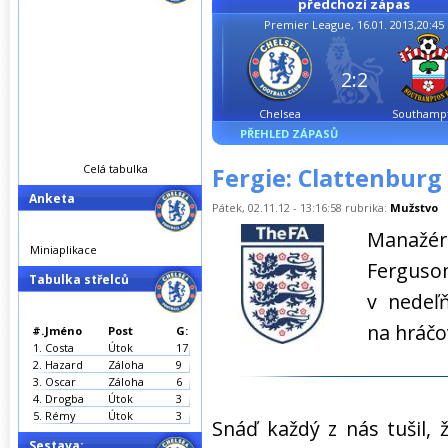
předchozí zápas
Premier League, 16.01. 2013,20:45
2:2
Chelsea
Southamp
PŘEHLED ZÁPASŮ
Celá tabulka
Fergie: Clattenburg 
Anketa
Pátek, 02.11.12 - 13:16:58 rubrika:
Mužstvo
Manažé
Miniaplikace
Ferguso
Tabulka střelců
v nedeľ
na hráčo
#.
Jméno
Post
G:
1.
Costa
Útok
17
2.
Hazard
Záloha
9
3.
Oscar
Záloha
6
4.
Drogba
Útok
3
5.
Rémy
Útok
3
Snáď každý z nás tušil, 
Sestava: