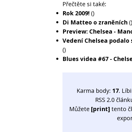
Přečtěte si také:
Rok 2009!
()
Di Matteo o zraněních
(
Preview: Chelsea - Man
Vedení Chelsea podalo 
()
Blues videa #67 - Chel
Karma body:
17
. Líb
RSS 2.0 člán
Můžete
[print]
tento č
expo