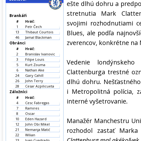
ešte dlhú dohru a predpo
stretnutia Mark Clatte
Brankáři
#
Hráč:
svojimi rozhodnutiami c
1
Petr Čech
Blues, ale podľa najnovší
13
Thibaut Courtois
46
Jamal Blackman
zverencov, konkrétne na 
Obránci
#
Hráč:
2
Branislav Ivanovic
3
Filipe Louis
Vedenie londýnskeho
5
Kurt Zouma
6
Nathan Ake
Clattenburga trestné oz
24
Gary Cahill
dlhú dohru. Nešťastného
26
John Terry
28
Cesar Azpilicueta
i Metropolitná polícia, 
Záložníci
#
Hráč:
interné vyšetrovanie.
4
Cesc Fabregas
7
Ramires
8
Oscar
10
Eden Hazard
Manažér Manchestru Unit
12
John Obi Mikel
rozhodol zastať Marka
21
Nemanja Matić
22
Wilian
Clattenburg mal akékoľvek
23
Juan Cuadrado