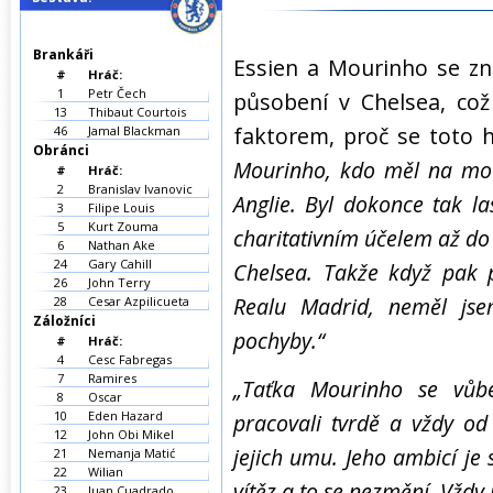
Brankáři
Essien a Mourinho se zn
#
Hráč:
1
Petr Čech
působení v Chelsea, což
13
Thibaut Courtois
faktorem, proč se toto 
46
Jamal Blackman
Obránci
Mourinho, kdo měl na mou 
#
Hráč:
2
Branislav Ivanovic
Anglie. Byl dokonce tak l
3
Filipe Louis
5
Kurt Zouma
charitativním účelem až do 
6
Nathan Ake
24
Gary Cahill
Chelsea. Takže když pak p
26
John Terry
Realu Madrid, neměl jse
28
Cesar Azpilicueta
Záložníci
pochyby.“
#
Hráč:
4
Cesc Fabregas
7
Ramires
„Taťka Mourinho se vůbe
8
Oscar
10
Eden Hazard
pracovali tvrdě a vždy od
12
John Obi Mikel
jejich umu. Jeho ambicí je
21
Nemanja Matić
22
Wilian
vítěz a to se nezmění. Vždy 
23
Juan Cuadrado