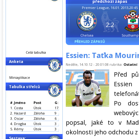
předchozí zápas
Premier League, 16.01. 2013,20:45
2:2
Chelsea
Southamp
PŘEHLED ZÁPASŮ
Celá tabulka
Essien: Taťka Mouri
Anketa
Neděle, 14.10.12 - 20:01:08 rubrika:
Ostatní
Před pů
Miniaplikace
Essie
Tabulka střelců
telefon
Po dos
#.
Jméno
Post
G:
1.
Costa
Útok
17
webovýc
2.
Hazard
Záloha
9
3.
Oscar
Záloha
6
popsal, jaké to v Mad
4.
Drogba
Útok
3
5.
Rémy
Útok
3
okolnosti jeho odchodu z
Sestava: