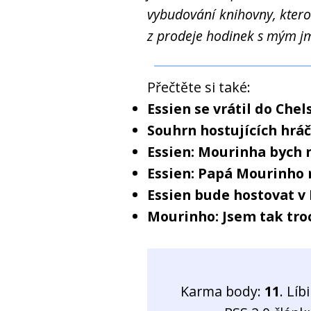
vybudování knihovny, ktero
z prodeje hodinek s mým j
Přečtěte si také:
Essien se vrátil do Che
Souhrn hostujících hrá
Essien: Mourinha bych
Essien: Papá Mourinho 
Essien bude hostovat v
Mourinho: Jsem tak troc
Karma body:
11
. Líb