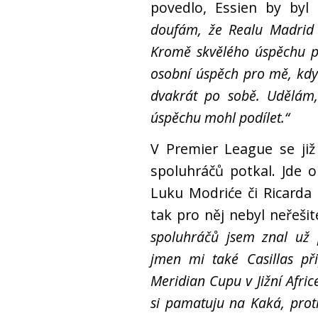
povedlo, Essien by byl 
doufám, že Realu Madrid
Kromě skvělého úspěchu pr
osobní úspěch pro mě, kdyb
dvakrát po sobě. Udělám
úspěchu mohl podílet.“
V Premier League se již
spoluhráčů potkal. Jde o
Luku Modriće či Ricarda
tak pro něj nebyl neřeši
spoluhráčů jsem znal už
jmen mi také Casillas př
Meridian Cupu v Jižní Afri
si pamatuju na Kaká, prot