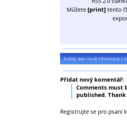
RSS 2.0 člán
Můžete
[print]
tento č
expo
Přidat nový komentář:
Comments must b
published. Thank 
Registrujte se pro psaní