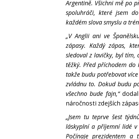
Argentině. Všichni mě po p
spoluhráči, které jsem d
každém slova smyslu a tréni
„V Anglii ani ve Španělsk
zápasy. Každý zápas, kt
sledoval z lavičky, byl tím
těžký. Před příchodem do 
takže budu potřebovat více
zvládnu to. Dokud budu pok
všechno bude fajn,“
dodal
náročnosti zdejších zápas
„Jsem tu teprve šest týdn
láskyplní a příjemní lidé 
Počínaje prezidentem a 