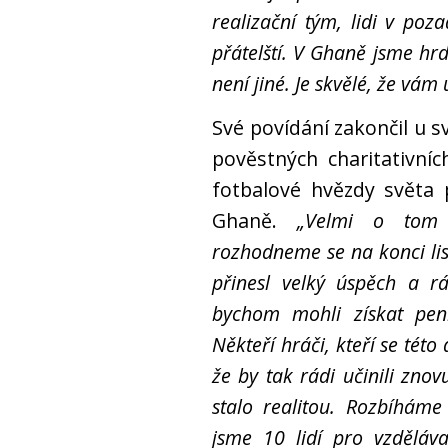
realizační tým, lidi v poza
přátelští. V Ghaně jsme hr
není jiné. Je skvělé, že vám
Své povídání zakončil u s
pověstných charitativní
fotbalové hvězdy světa 
Ghaně.
„Velmi o tom 
rozhodneme se na konci lis
přinesl velký úspěch a r
bychom mohli získat pení
Někteří hráči, kteří se této
že by tak rádi učinili zno
stalo realitou. Rozbíháme
jsme 10 lidí pro vzdělá