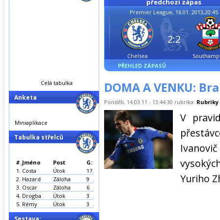
předchozí zápas
Premier League, 16.01. 2013,20:45
2:2
Chelsea
Southamp
PŘEHLED ZÁPASŮ
Celá tabulka
DOMA A VENKU: Bran
Anketa
Pondělí, 14.03.11 - 13:44:30 rubrika:
Rubriky
V pravi
Miniaplikace
přestávc
Tabulka střelců
Ivanovič
vysokýc
#.
Jméno
Post
G:
1.
Costa
Útok
17
Yuriho Z
2.
Hazard
Záloha
9
3.
Oscar
Záloha
6
4.
Drogba
Útok
3
5.
Rémy
Útok
3
Sestava: