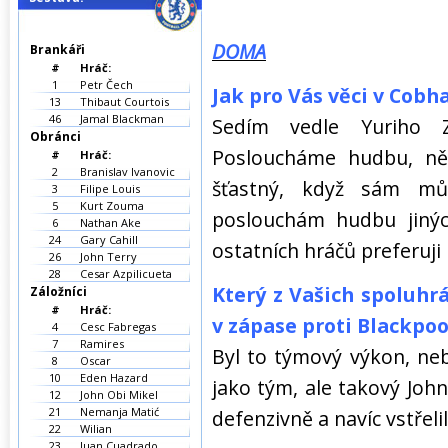
DOMA
Brankáři
#
Hráč:
1
Petr Čech
Jak pro Vás věci v Cob
13
Thibaut Courtois
46
Jamal Blackman
Sedím vedle Yuriho Z
Obránci
Posloucháme hudbu, ně
#
Hráč:
2
Branislav Ivanovic
šťastný, když sám mů
3
Filipe Louis
5
Kurt Zouma
poslouchám hudbu jinýc
6
Nathan Ake
24
Gary Cahill
ostatních hráčů preferuji 
26
John Terry
28
Cesar Azpilicueta
Který z Vašich spoluhr
Záložníci
#
Hráč:
v zápase proti Blackpoo
4
Cesc Fabregas
7
Ramires
Byl to týmový výkon, neby
8
Oscar
10
Eden Hazard
jako tým, ale takový Joh
12
John Obi Mikel
21
Nemanja Matić
defenzivně a navíc vstřelil
22
Wilian
23
Juan Cuadrado