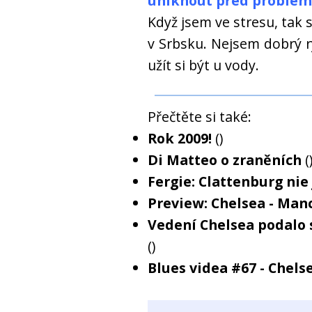
uniknout před problém
Když jsem ve stresu, tak 
v Srbsku. Nejsem dobrý r
užít si být u vody.
Přečtěte si také:
Rok 2009!
()
Di Matteo o zraněních
(
Fergie: Clattenburg nie 
Preview: Chelsea - Man
Vedení Chelsea podalo 
()
Blues videa #67 - Chel