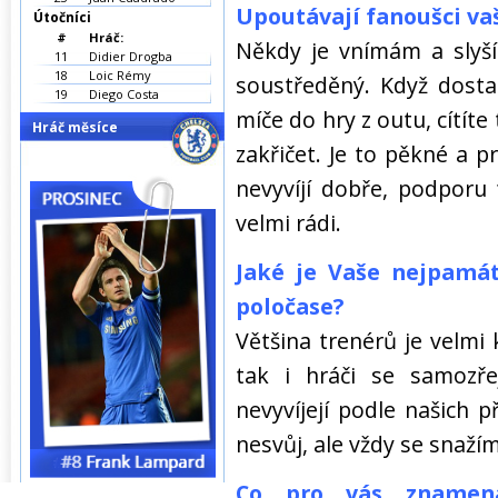
Upoutávají fanoušci va
Útočníci
#
Hráč:
Někdy je vnímám a slyší
11
Didier Drogba
18
Loic Rémy
soustředěný. Když dosta
19
Diego Costa
míče do hry z outu, cítít
Hráč měsíce
zakřičet. Je to pěkné a pr
nevyvíjí dobře, podporu
velmi rádi.
Jaké je Vaše nejpamátn
poločase?
Většina trenérů je velmi k
tak i hráči se samozř
nevyvíjejí podle našich 
nesvůj, ale vždy se snaží
Co pro vás znamen