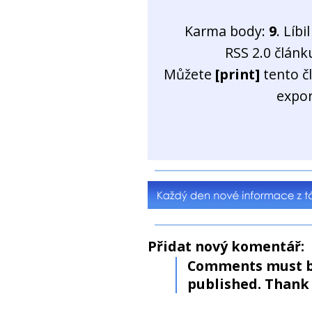
Karma body:
9
. Líb
RSS 2.0 člán
Můžete
[print]
tento č
expo
Přidat nový komentář:
Comments must b
published. Thank 