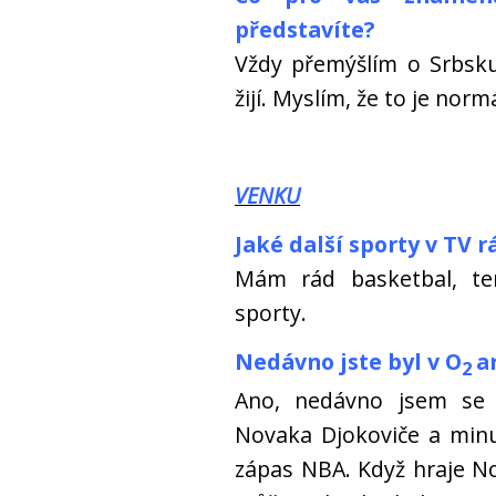
představíte?
Vždy přemýšlím o Srbsku
žijí. Myslím, že to je normá
VENKU
Jaké další sporty v TV r
Mám rád basketbal, ten
sporty.
Nedávno jste byl v O
a
2
Ano, nedávno jsem se 
Novaka Djokoviče a minu
zápas NBA. Když hraje N