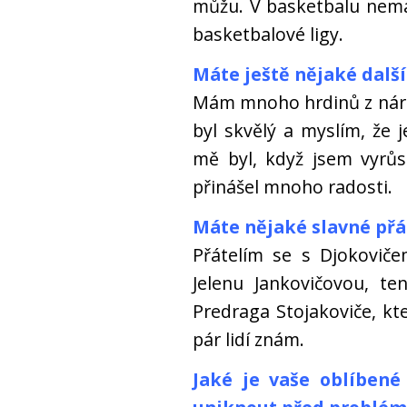
můžu. V basketbalu nemá
basketbalové ligy.
Máte ještě nějaké další
Mám mnoho hrdinů z náro
byl skvělý a myslím, že 
mě byl, když jsem vyrůs
přinášel mnoho radosti.
Máte nějaké slavné přá
Přátelím se s Djokovič
Jelenu Jankovičovou, te
Predraga Stojakoviče, kte
pár lidí znám.
Jaké je vaše oblíbené