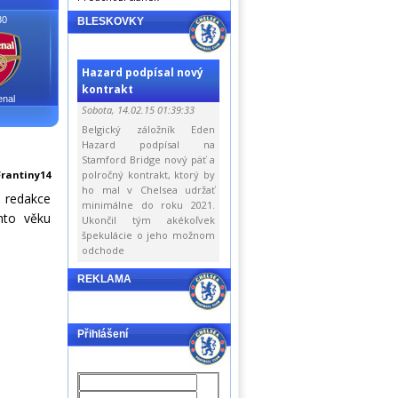
30
BLESKOVKY
Hazard podpísal nový
kontrakt
enal
Sobota, 14.02.15 01:39:33
Belgický záložník Eden
Hazard podpísal na
Stamford Bridge nový päť a
Frantiny14
polročný kontrakt, ktorý by
ho mal v Chelsea udržať
 redakce
minimálne do roku 2021.
mto věku
Ukončil tým akékoľvek
špekulácie o jeho možnom
odchode
REKLAMA
Přihlášení