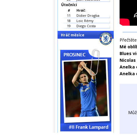
Útočníci
#
Hráč:
11
Didier Drogba
18
Loic Rémy
19
Diego Costa
Hráč měsíce
Přečtěte 
Mé oblí
Blues v
Nicolas
Anelka 
Anelka 
Můž