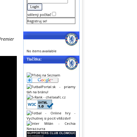
sdílený počítač
Registruj se!
 Premier
No items available
Tlačítka: