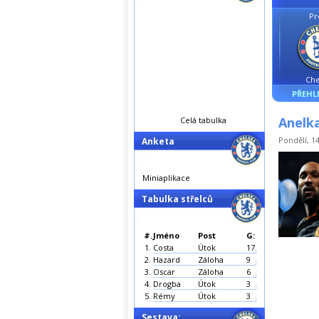
Pr
Che
PŘEHL
Anelka
Celá tabulka
Pondělí, 14
Anketa
Miniaplikace
Tabulka střelců
#.
Jméno
Post
G:
1.
Costa
Útok
17
2.
Hazard
Záloha
9
3.
Oscar
Záloha
6
4.
Drogba
Útok
3
5.
Rémy
Útok
3
Sestava: