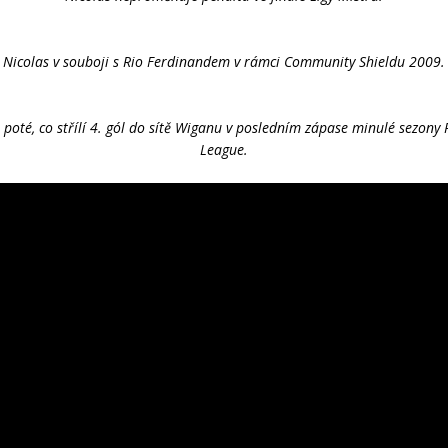
Nicolas v souboji s Rio Ferdinandem v rámci Community Shieldu 2009.
 poté, co střílí 4. gól do sítě Wiganu v posledním zápase minulé sezony
League.