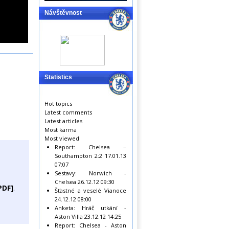
Návštěvnost
Statistics
Hot topics
Latest comments
Latest articles
Most karma
Most viewed
Report: Chelsea –
Southampton 2:2
17.01.13
07:07
Sestavy: Norwich -
Chelsea
26.12.12 09:30
PDF]
.
Šťastné a veselé Vianoce
24.12.12 08:00
Anketa: Hráč utkání -
Aston Villa
23.12.12 14:25
Report: Chelsea - Aston