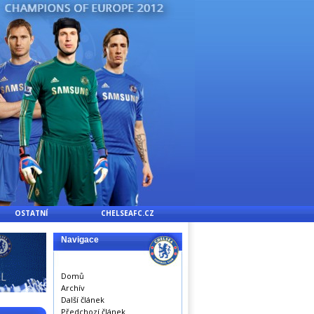
OSTATNÍ
CHELSEAFC.CZ
Navigace
Domů
Archív
Další článek
Předchozí článek