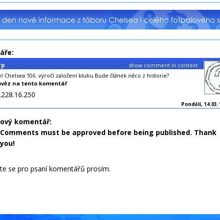
áře:
rp
show comment in context
ví Chelsea 106. výročí založení klubu.Bude článek něco z historie?
věz na tento komentář
.228.16.250
Pondělí, 14.03.
nový komentář:
Comments must be approved before being published. Thank
you!
jte se pro psaní komentářů prosím.