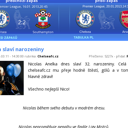
předchozí zápas
příští zápas
emier League, 16.01. 2013,20:45
Premier League, 20.01.2013,14:
2:2
-:-
lsea
Southampton
Chelsea
Ars
ED ZÁPASŮ
TABULKA PL
 slaví narozeniny
.03.11 - 14:30:00 rubrika:
Chelseafc.cz
Přečteno: 5227x - přidal:
Nicolas Anelka dnes slaví 32. narozeniny. Celá
chelseafc.cz mu přeje hodně štěstí, gólů a v to
hlavně zdraví!
Všechno nejlepší Nico!
Nicolas během svého debutu v modrém dresu.
Nicolas neproměňuje penaltu ve finále Ligy Mistrů.