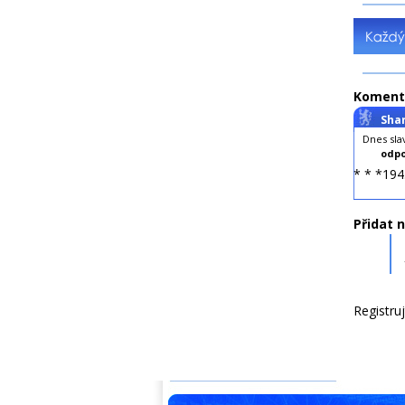
Koment
Sha
Dnes sla
odpo
* * *194
Přidat 
Registru