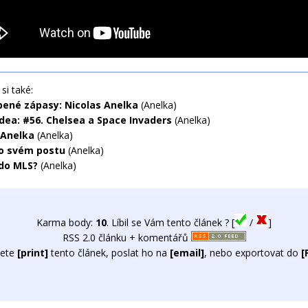
si také:
bené zápasy: Nicolas Anelka
(Anelka)
idea: #56. Chelsea a Space Invaders
(Anelka)
 Anelka
(Anelka)
o svém postu
(Anelka)
do MLS?
(Anelka)
Karma body:
10
. Líbil se Vám tento článek ? [
/
]
RSS 2.0 článku + komentářů
ete
[print]
tento článek, poslat ho na
[email]
, nebo exportovat do
[