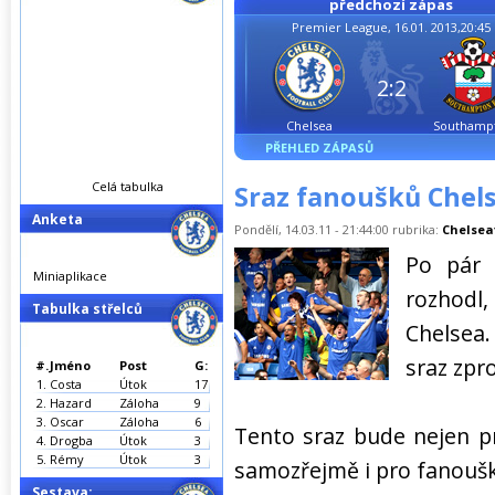
předchozí zápas
Premier League, 16.01. 2013,20:45
2:2
Chelsea
Southamp
PŘEHLED ZÁPASŮ
Celá tabulka
Sraz fanoušků Chels
Anketa
Pondělí, 14.03.11 - 21:44:00 rubrika:
Chelsea
Po pár 
Miniaplikace
rozhodl
Tabulka střelců
Chelsea.
sraz zpr
#.
Jméno
Post
G:
1.
Costa
Útok
17
2.
Hazard
Záloha
9
3.
Oscar
Záloha
6
Tento sraz bude nejen pr
4.
Drogba
Útok
3
5.
Rémy
Útok
3
samozřejmě i pro fanoušky
Sestava: