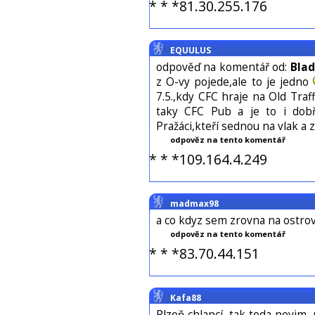
* * *81.30.255.176
EQUULUS
odpověď na komentář od:
Bla
z O-vy pojede,ale to je jedno
7.5.,kdy CFC hraje na Old Traf
taky CFC Pub a je to i dob
Pražáci,kteří sednou na vlak a
odpověz na tento komentář
* * *109.164.4.249
madmax98
a co kdyz sem zrovna na ostro
odpověz na tento komentář
* * *83.70.44.151
Kafa88
Plzeň chlapcí, tak teda nevim, 