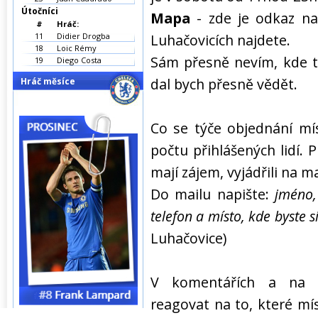
Útočníci
Mapa
- zde je odkaz na
#
Hráč:
11
Didier Drogba
Luhačovicích najdete.
18
Loic Rémy
Sám přesně nevím, kde tat
19
Diego Costa
dal bych přesně vědět.
Hráč měsíce
Co se týče objednání mí
počtu přihlášených lidí. P
mají zájem, vyjádřili na m
Do mailu napište:
jméno,
telefon a místo, kde byste s
Luhačovice)
V komentářích a na 
reagovat na to, které mí