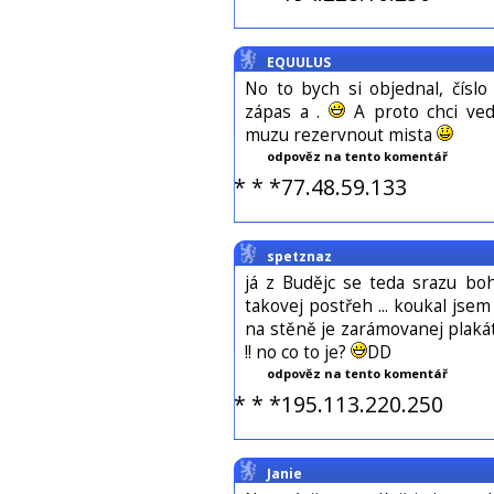
EQUULUS
No to bych si objednal, číslo
zápas a .
A proto chci ved
muzu rezervnout mista
odpověz na tento komentář
* * *77.48.59.133
spetznaz
já z Budějc se teda srazu boh
takovej postřeh ... koukal jse
na stěně je zarámovanej plak
!! no co to je?
DD
odpověz na tento komentář
* * *195.113.220.250
Janie