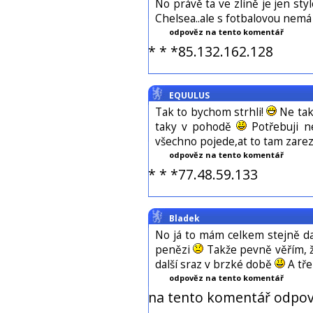
No právě ta ve zlíně je jen st
Chelsea..ale s fotbalovou nemá
odpověz na tento komentář
* * *85.132.162.128
EQUULUS
Tak to bychom strhli!
Ne tak
taky v pohodě
Potřebuji n
všechno pojede,at to tam zare
odpověz na tento komentář
* * *77.48.59.133
Bladek
No já to mám celkem stejně dal
penězi
Takže pevně věřím, že
další sraz v brzké době
A tře
odpověz na tento komentář
na tento komentář odpov