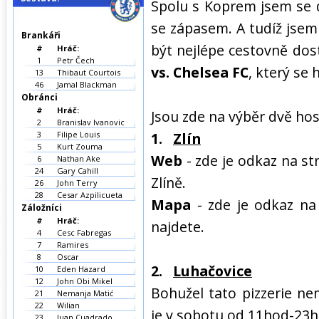
Spolu s Koprem jsem se d
se zápasem. A tudíž jsem 
Brankáři
být nejlépe cestovně dos
#
Hráč:
1
Petr Čech
vs. Chelsea FC
, který se 
13
Thibaut Courtois
46
Jamal Blackman
Obránci
#
Hráč:
Jsou zde na výběr dvě hos
2
Branislav Ivanovic
3
Filipe Louis
1.
Zlín
5
Kurt Zouma
Web
- zde je odkaz na s
6
Nathan Ake
24
Gary Cahill
Zlíně.
26
John Terry
28
Cesar Azpilicueta
Mapa
- zde je odkaz na
Záložníci
#
Hráč:
najdete.
4
Cesc Fabregas
7
Ramires
8
Oscar
2.
Luhačovice
10
Eden Hazard
12
John Obi Mikel
Bohužel tato pizzerie nem
21
Nemanja Matić
22
Wilian
je v sobotu od 11hod-23h
23
Juan Cuadrado