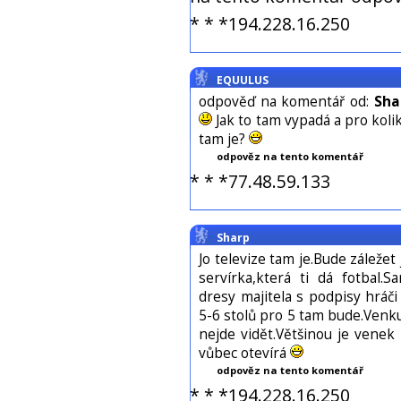
* * *194.228.16.250
EQUULUS
odpověď na komentář od:
Sha
Jak to tam vypadá a pro kolik 
tam je?
odpověz na tento komentář
* * *77.48.59.133
Sharp
Jo televize tam je.Bude záležet
servírka,která ti dá fotbal.
dresy majitela s podpisy hráči
5-6 stolů pro 5 tam bude.Venku 
nejde vidět.Většinou je venek 
vůbec otevírá
odpověz na tento komentář
* * *194.228.16.250