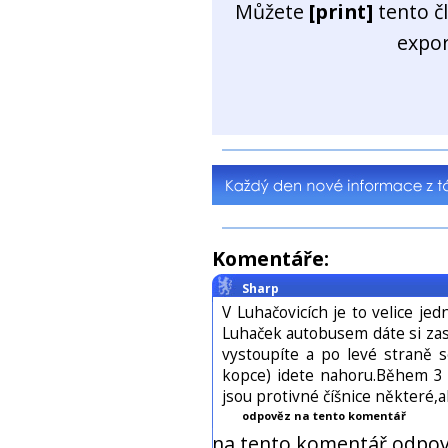
Můžete
[print]
tento č
expo
Komentáře:
Sharp
V Luhačovicích je to velice je
Luhaček autobusem dáte si zas
vystoupíte a po levé straně 
kopce) idete nahoru.Během 3 
jsou protivné číšnice některé,
odpověz na tento komentář
na tento komentář odpov