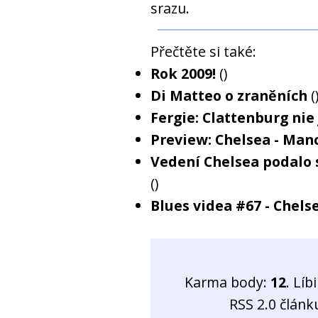
srazu.
Přečtěte si také:
Rok 2009!
()
Di Matteo o zraněních
(
Fergie: Clattenburg nie 
Preview: Chelsea - Man
Vedení Chelsea podalo 
()
Blues videa #67 - Chel
Karma body:
12
. Líb
RSS 2.0 člán