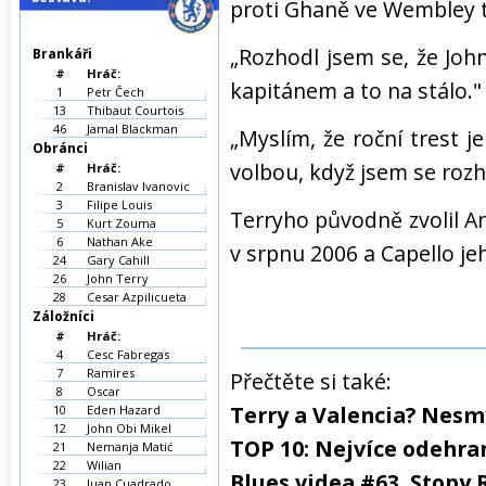
proti Ghaně ve Wembley t
„Rozhodl jsem se, že Joh
Brankáři
#
Hráč:
kapitánem a to na stálo."
1
Petr Čech
13
Thibaut Courtois
46
Jamal Blackman
„Myslím, že roční trest je
Obránci
volbou, když jsem se roz
#
Hráč:
2
Branislav Ivanovic
3
Filipe Louis
Terryho původně zvolil 
5
Kurt Zouma
6
Nathan Ake
v srpnu 2006 a Capello je
24
Gary Cahill
26
John Terry
28
Cesar Azpilicueta
Záložníci
#
Hráč:
4
Cesc Fabregas
7
Ramires
Přečtěte si také:
8
Oscar
Terry a Valencia? Nesm
10
Eden Hazard
12
John Obi Mikel
TOP 10: Nejvíce odehra
21
Nemanja Matić
22
Wilian
Blues videa #63. Stopy
23
Juan Cuadrado