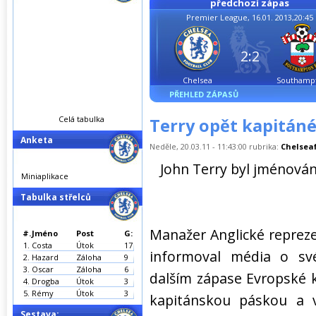
předchozí zápas
Premier League, 16.01. 2013,20:45
2:2
Chelsea
Southamp
PŘEHLED ZÁPASŮ
Celá tabulka
Terry opět kapitán
Anketa
Neděle, 20.03.11 - 11:43:00 rubrika:
Chelseaf
John Terry byl jménován
Miniaplikace
Tabulka střelců
Manažer Anglické repreze
#.
Jméno
Post
G:
1.
Costa
Útok
17
informoval média o sv
2.
Hazard
Záloha
9
3.
Oscar
Záloha
6
dalším zápase Evropské kv
4.
Drogba
Útok
3
5.
Rémy
Útok
3
kapitánskou páskou a v
Sestava: