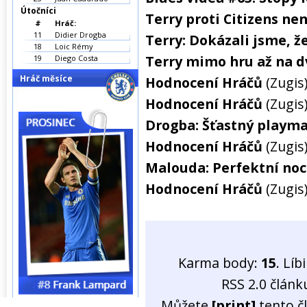
Útočníci
Terry proti Citizens ne
#
Hráč:
11
Didier Drogba
Terry: Dokázali jsme, ž
18
Loic Rémy
Terry mimo hru až na d
19
Diego Costa
Hráč měsíce
Hodnocení Hráčů
(Zugis
Hodnocení Hráčů
(Zugis
Drogba: Šťastný playm
Hodnocení Hráčů
(Zugis
Malouda: Perfektní noc
Hodnocení Hráčů
(Zugis
Karma body:
15
. Líb
RSS 2.0 člán
Můžete
[print]
tento č