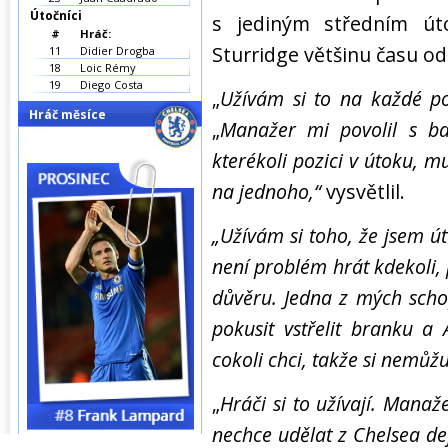
Útočníci
s jediným středním út
#
Hráč:
Sturridge většinu času ode
11
Didier Drogba
18
Loic Rémy
19
Diego Costa
„
Užívám si to na každé po
Hráč měsíce
„
Manažer mi povolil s ba
kterékoli pozici v útoku, m
na jednoho,“
vysvětlil.
„Užívám si toho, že jsem ú
není problém hrát kdekoli,
důvěru. Jedna z mých schop
pokusit vstřelit branku a 
cokoli chci, takže si nemůž
„
Hráči si to užívají. Manaž
nechce udělat z Chelsea def