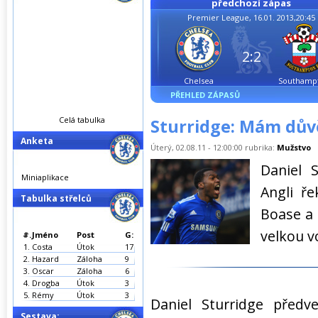
předchozí zápas
Premier League, 16.01. 2013,20:45
2:2
Chelsea
Southamp
PŘEHLED ZÁPASŮ
Celá tabulka
Sturridge: Mám dův
Anketa
Úterý, 02.08.11 - 12:00:00 rubrika:
Mužstvo
Daniel 
Miniaplikace
Angli ře
Tabulka střelců
Boase a 
velkou vo
#.
Jméno
Post
G:
1.
Costa
Útok
17
2.
Hazard
Záloha
9
3.
Oscar
Záloha
6
4.
Drogba
Útok
3
5.
Rémy
Útok
3
Daniel Sturridge předv
Sestava: