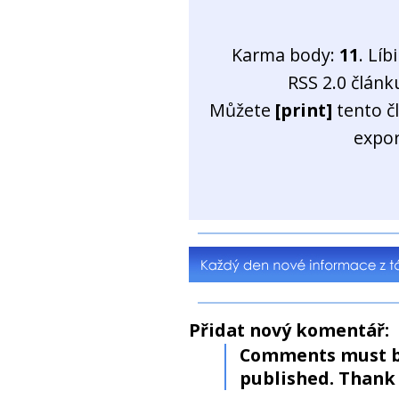
Karma body:
11
. Líb
RSS 2.0 člán
Můžete
[print]
tento č
expo
Přidat nový komentář:
Comments must b
published. Thank 