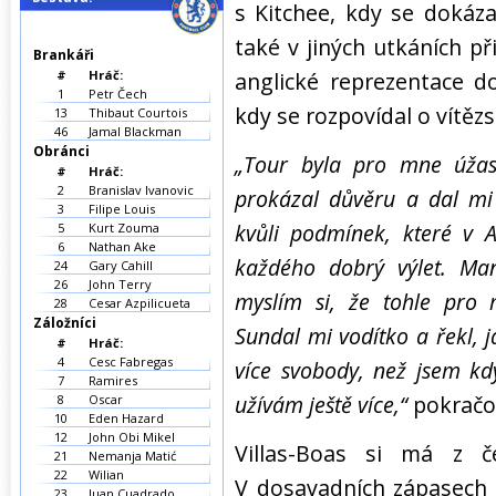
s Kitchee, kdy se dokázal
také v jiných utkáních p
Brankáři
#
Hráč:
anglické reprezentace do
1
Petr Čech
kdy se rozpovídal o vítězs
13
Thibaut Courtois
46
Jamal Blackman
Obránci
„Tour byla pro mne úžas
#
Hráč:
2
Branislav Ivanovic
prokázal důvěru a dal mi p
3
Filipe Louis
kvůli podmínek, které v A
5
Kurt Zouma
6
Nathan Ake
každého dobrý výlet. Ma
24
Gary Cahill
26
John Terry
myslím si, že tohle pro
28
Cesar Azpilicueta
Záložníci
Sundal mi vodítko a řekl, 
#
Hráč:
4
Cesc Fabregas
více svobody, než jsem kdy
7
Ramires
užívám ještě více,“
pokračo
8
Oscar
10
Eden Hazard
12
John Obi Mikel
Villas-Boas si má z č
21
Nemanja Matić
22
Wilian
V dosavadních zápasech 
23
Juan Cuadrado