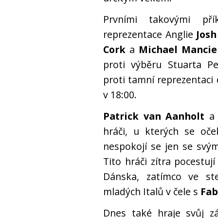
Prvními takovými pří
reprezentace Anglie
Josh
Cork
a
Michael Mancie
proti výběru Stuarta 
proti tamní reprezentaci 
v 18:00.
Patrick van Aanholt
a
hráči, u kterých se oče
nespokojí se jen se svý
Tito hráči zítra pocestuj
Dánska, zatímco ve ste
mladých Italů v čele s
Fab
Dnes také hraje svůj 