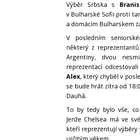
Výběr Srbska s
Brani
v Bulharské Sofii proti 
a domácím Bulharskem začí
V posledním seniorsk
některý z reprezentantů
Argentiny, dvou nesmi
reprezentací odcestovali
Alex
, který chyběl v pos
se bude hrát zítra od 18
Dauhá.
To by tedy bylo vše, co
Jenže Chelsea má ve sv
kteří reprezentují výběr
určitým věkem.