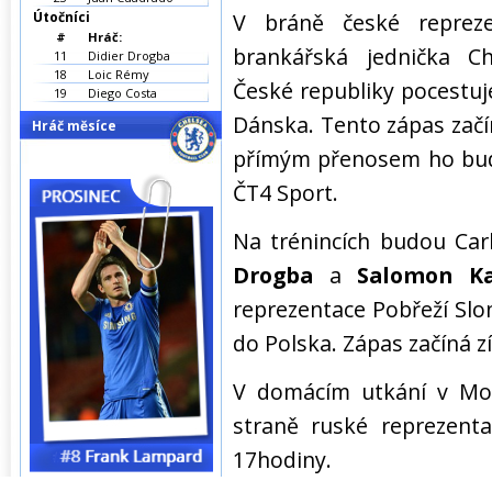
Útočníci
V bráně české reprez
#
Hráč:
brankářská jednička C
11
Didier Drogba
18
Loic Rémy
České republiky pocestu
19
Diego Costa
Dánska. Tento zápas začín
Hráč měsíce
přímým přenosem ho bud
ČT4 Sport.
Na trénincích budou Car
Drogba
a
Salomon Ka
reprezentace Pobřeží Slo
do Polska. Zápas začíná zí
V domácím utkání v Mo
straně ruské reprezenta
17hodiny.