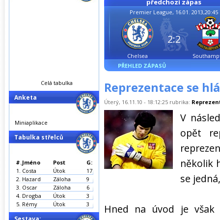
předchozí zápas
Premier League, 16.01. 2013,20:45
2:2
Chelsea
Southamp
PŘEHLED ZÁPASŮ
Celá tabulka
Reprezentace se hlás
Anketa
Úterý, 16.11.10 - 18:12:25 rubrika:
Reprezen
V násle
Miniaplikace
opět re
Tabulka střelců
repreze
několik 
#.
Jméno
Post
G:
1.
Costa
Útok
17
se jedná,
2.
Hazard
Záloha
9
3.
Oscar
Záloha
6
4.
Drogba
Útok
3
5.
Rémy
Útok
3
Hned na úvod je však t
Sestava: