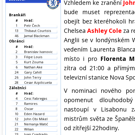
Vzhledem ke zranění
Joh
bude muset reprezentac
Brankáři
obejít bez kteréhokoli h
#
Hráč:
1
Petr Čech
Chelsea
Ashley Cole
za r
13
Thibaut Courtois
46
Jamal Blackman
Anglii se v londýnském 
Obránci
#
Hráč:
vedením Laurenta Blanca,
2
Branislav Ivanovic
3
Filipe Louis
místo i pro
Florenta M
5
Kurt Zouma
zítra od 21:00 a přímý
6
Nathan Ake
24
Gary Cahill
televizní stanice Nova Spo
26
John Terry
28
Cesar Azpilicueta
Záložníci
V nominaci nového por
#
Hráč:
opomenut dlouhodo
4
Cesc Fabregas
7
Ramires
nastoupí v Lisabonu za
8
Oscar
10
Eden Hazard
mistrům světa ze Španěls
12
John Obi Mikel
21
Nemanja Matić
od zítřejší 22hodiny.
22
Wilian
23
Juan Cuadrado