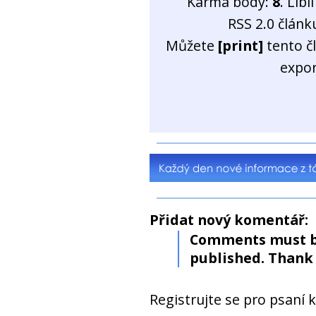
Karma body:
8
. Líb
RSS 2.0 člán
Můžete
[print]
tento č
expo
Přidat nový komentář:
Comments must b
published. Thank 
Registrujte se pro psaní