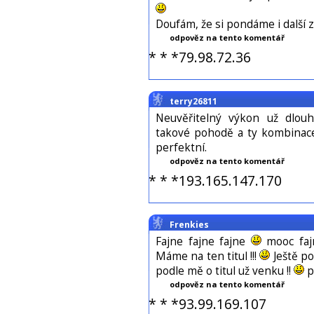
Doufám, že si pondáme i další
odpověz na tento komentář
* * *79.98.72.36
terry26811
Neuvěřitelný výkon už dlou
takové pohodě a ty kombinac
perfektní.
odpověz na tento komentář
* * *193.165.147.170
Frenkies
Fajne fajne fajne
mooc fajn
Máme na ten titul !!!
Ještě po
podle mě o titul už venku !!
p
odpověz na tento komentář
* * *93.99.169.107