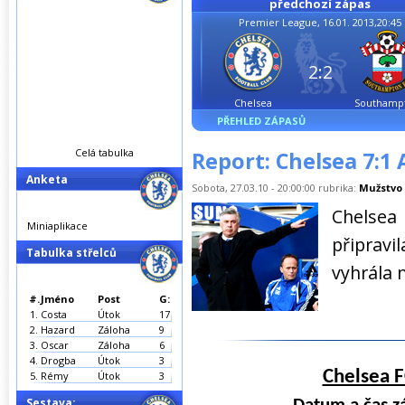
předchozí zápas
Premier League, 16.01. 2013,20:45
2:2
Chelsea
Southamp
PŘEHLED ZÁPASŮ
Celá tabulka
Report: Chelsea 7:1 
Anketa
Sobota, 27.03.10 - 20:00:00 rubrika:
Mužstvo
Chelsea
Miniaplikace
připravi
Tabulka střelců
vyhrála n
#.
Jméno
Post
G:
1.
Costa
Útok
17
2.
Hazard
Záloha
9
3.
Oscar
Záloha
6
4.
Drogba
Útok
3
Chelsea F
5.
Rémy
Útok
3
Sestava: