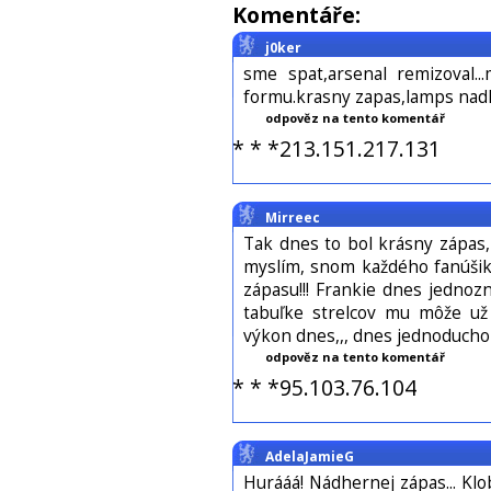
Komentáře:
j0ker
sme spat,arsenal remizoval.
formu.krasny zapas,lamps nad
odpověz na tento komentář
* * *213.151.217.131
Mirreec
Tak dnes to bol krásny zápas,
myslím, snom každého fanúšika
zápasu!!! Frankie dnes jedno
tabuľke strelcov mu môže už 
výkon dnes,,, dnes jednoducho 
odpověz na tento komentář
* * *95.103.76.104
AdelaJamieG
Hurááá! Nádhernej zápas... Klo