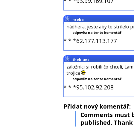
* * *93.99.169.107
hreba
nádhera, jeste aby to strilelo
odpověz na tento komentář
* * *62.177.113.177
theblues
záložníci si robili čo chceli, La
trojica
odpověz na tento komentář
* * *95.102.92.208
Přidat nový komentář:
Comments must b
published. Thank 