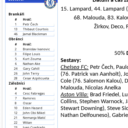
Datum a čas z
15. Lampard, 44. Lampard (
Brankáři
68. Malouda, 83. Kalo
#
Hráč:
1
Petr Čech
Žirkov, Deco, 
13
Thibaut Courtois
46
Jamal Blackman
Obránci
#
Hráč:
2
Branislav Ivanovic
50%
3
Filipe Louis
5
Kurt Zouma
Sestavy:
6
Nathan Ake
Chelsea FC:
Petr Čech, Paulo 
24
Gary Cahill
26
John Terry
(76. Patrick van Aanholt), 
28
Cesar Azpilicueta
Cole (76. Salomon Kalou), D
Záložníci
Malouda, Nicolas Anelka
#
Hráč:
4
Cesc Fabregas
Aston Villa:
Brad Friedel, L
7
Ramires
Collins, Stephen Warnock, Ja
8
Oscar
Stewart Downing), Steve Si
10
Eden Hazard
12
John Obi Mikel
Nathan Delfouneso), Gabrie
21
Nemanja Matić
22
Wilian
23
Juan Cuadrado