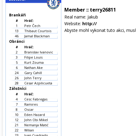
Member :: terry26811
Brankáři
Real name: Jakub
#
Hráč:
Website:
http://
1
Petr Čech
Abyste mohl vykonat tuto akci, musíte
13
Thibaut Courtois
46
Jamal Blackman
Obránci
#
Hráč:
2
Branislav Ivanovic
3
Filipe Louis
5
Kurt Zouma
6
Nathan Ake
24
Gary Cahill
26
John Terry
28
Cesar Azpilicueta
Záložníci
#
Hráč:
4
Cesc Fabregas
7
Ramires
8
Oscar
10
Eden Hazard
12
John Obi Mikel
21
Nemanja Matić
22
Wilian
23
Juan Cuadrado