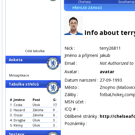
Chelsea
Southamp
PŘEHLED ZÁPASŮ
Info about terr
Nick :
terry26811
Celá tabulka
Jméno a příjmení
Jakub
Anketa
Email :
Not Authorized to
Avatar :
avatar
Miniaplikace
Datum narození :
27-09-1993
Tabulka střelců
Město :
Znojmo (Mašovic
Záliby :
fotbal,hokej,comp
#.
Jméno
Post
G:
MSN účet :
1.
Costa
Útok
17
ICQ # :
2.
Hazard
Záloha
9
3.
Oscar
Záloha
6
Oblíbené stránky :
http://chelseaf
4.
Drogba
Útok
3
Poznámky :
5.
Rémy
Útok
3
Sestava: