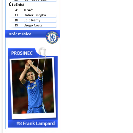
Útočníci
#
Hráč:
11
Didier Drogba
18
Loic Rémy
19
Diego Costa
Hráč měsíce