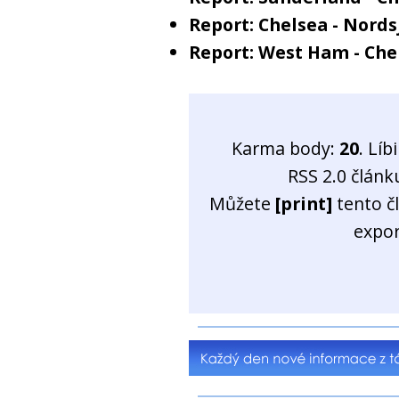
Report: Chelsea - Nords
Report: West Ham - Chel
Karma body:
20
. Líb
RSS 2.0 člán
Můžete
[print]
tento č
expo