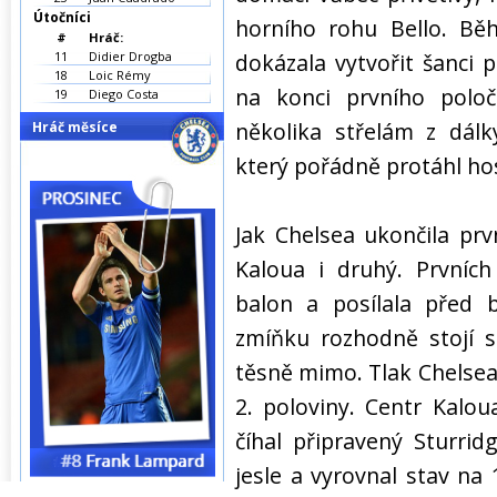
Útočníci
horního rohu Bello. Běh
#
Hráč:
11
Didier Drogba
dokázala vytvořit šanci 
18
Loic Rémy
na konci prvního poloč
19
Diego Costa
několika střelám z dálk
Hráč měsíce
který pořádně protáhl ho
Jak Chelsea ukončila prv
Kaloua i druhý. Prvních
balon a posílala před 
zmíňku rozhodně stojí s
těsně mimo. Tlak Chelsea
2. poloviny. Centr Kalou
číhal připravený Sturrid
jesle a vyrovnal stav na 