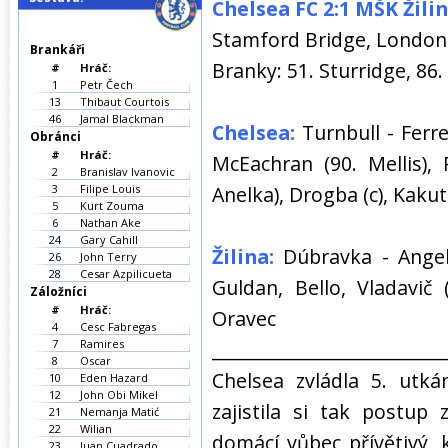
Chelsea FC 2:1 MŠK Žili
Stamford Bridge, London
Brankáři
Branky: 51. Sturridge, 86.
#
Hráč:
1
Petr Čech
13
Thibaut Courtois
46
Jamal Blackman
Chelsea:
Turnbull - Ferr
Obránci
#
Hráč:
McEachran (90. Mellis),
2
Branislav Ivanovic
3
Filipe Louis
Anelka), Drogba (c), Kakut
5
Kurt Zouma
6
Nathan Ake
24
Gary Cahill
Žilina:
Dúbravka - Angelov
26
John Terry
28
Cesar Azpilicueta
Guldan, Bello, Vladavič (
Záložníci
#
Hráč:
Oravec (
4
Cesc Fabregas
7
Ramires
__________________________
8
Oscar
Chelsea zvládla 5. utk
10
Eden Hazard
12
John Obi Mikel
zajistila si tak postup
21
Nemanja Matić
22
Wilian
domácí vůbec přívětivý, k
23
Juan Cuadrado