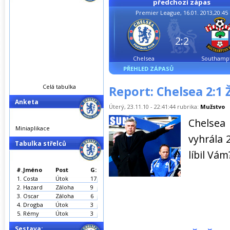
předchozí zápas
Premier League, 16.01. 2013,20:45
2:2
Chelsea
Southamp
PŘEHLED ZÁPASŮ
Celá tabulka
Report: Chelsea 2:1 Ž
Anketa
Úterý, 23.11.10 - 22:41:44 rubrika:
Mužstvo
Chelsea
Miniaplikace
vyhrála 
Tabulka střelců
líbil Vá
#.
Jméno
Post
G:
1.
Costa
Útok
17
2.
Hazard
Záloha
9
3.
Oscar
Záloha
6
4.
Drogba
Útok
3
5.
Rémy
Útok
3
Sestava: