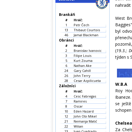
nahradit 
Brankáři
West Br
#
Hráč:
Baggies"
1
Petr Čech
13
Thibaut Courtois
byl odvo
46
Jamal Blackman
přenecha
Obránci
pozorně,
#
Hráč:
(
19.3.; 
2
Branislav Ivanovic
3
Filipe Louis
týden s 
5
Kurt Zouma
6
Nathan Ake
24
Gary Cahill
26
John Terry
28
Cesar Azpilicueta
W.B.A
Záložníci
Roy Hod
#
Hráč:
4
Cesc Fabregas
Ibaneze.
7
Ramires
se ještě
8
Oscar
schopen 
10
Eden Hazard
12
John Obi Mikel
21
Nemanja Matić
Chelsea
22
Wilian
Za Chel
23
Juan Cuadrado