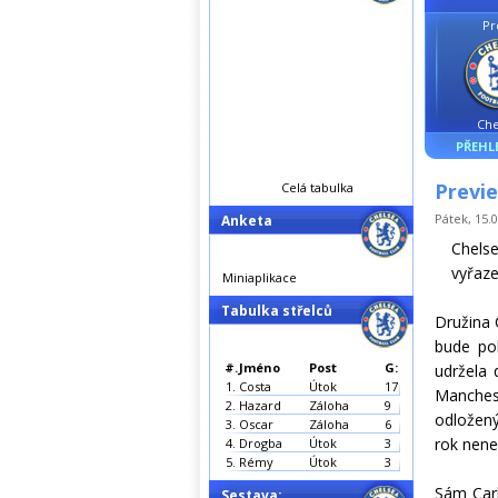
Pr
Che
PŘEHL
Previe
Celá tabulka
Pátek, 15.0
Anketa
Chelse
vyřaze
Miniaplikace
Tabulka střelců
Družina 
bude pok
#.
Jméno
Post
G:
udržela 
1.
Costa
Útok
17
Manches
2.
Hazard
Záloha
9
odložený
3.
Oscar
Záloha
6
rok nene
4.
Drogba
Útok
3
5.
Rémy
Útok
3
Sám Carl
Sestava: