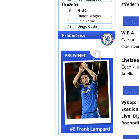
středečn
Útočníci
#
Hráč:
11
Didier Drogba
18
Loic Rémy
19
Diego Costa
W.B.A.
Hráč měsíce
Carson -
Odemwin
Chelsea
Čech - I
Anelka
Výkop:
Stadion
Live:
Dig
Rozhodč