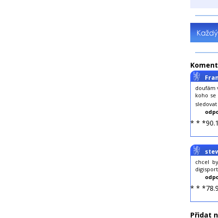
Koment
Fra
doufám v
koho se 
sledova
odpo
* * *90.
ste
chcel b
digisport
odpo
* * *78.
Přidat 