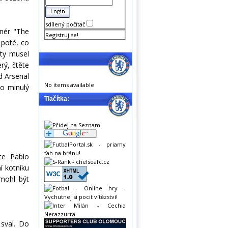
sdílený počítač
nér "The
Registruj se!
 poté, co
ity musel
rý, čtěte
d Arsenal
No items available
bo minulý
Tlačítka:
ce Pablo
í kotníku
 mohl být
sval. Do