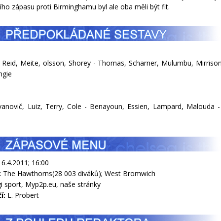
ího zápasu proti Birminghamu byl ale oba měli být fit.
 Reid, Meite, olsson, Shorey - Thomas, Scharner, Mulumbu, Mirrison
gie
vanovič, Luiz, Terry, Cole - Benayoun, Essien, Lampard, Malouda 
16.4.2011; 16:00
:
The Hawthorns(28 003 diváků); West Bromwich
i sport, Myp2p.eu, naše stránky
í:
L. Probert