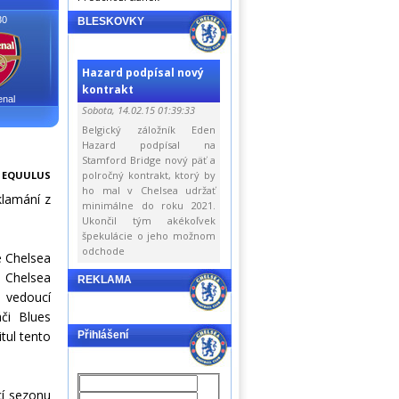
30
BLESKOVKY
Hazard podpísal nový
kontrakt
enal
Sobota, 14.02.15 01:39:33
Belgický záložník Eden
Hazard podpísal na
Stamford Bridge nový päť a
:
EQUULUS
polročný kontrakt, ktorý by
ho mal v Chelsea udržať
klamání z
minimálne do roku 2021.
Ukončil tým akékoľvek
špekulácie o jeho možnom
odchode
e Chelsea
e Chelsea
REKLAMA
a vedoucí
či Blues
tul tento
Přihlášení
cí sezonu