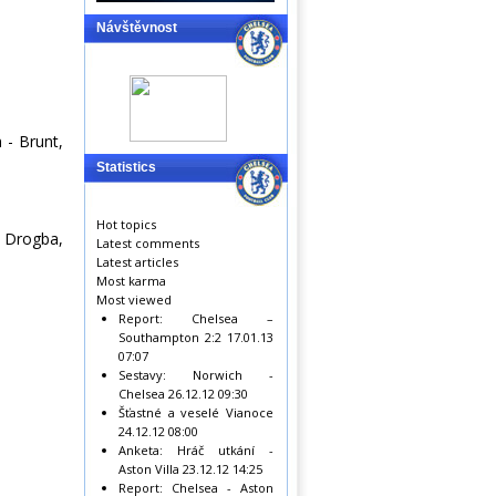
Návštěvnost
 - Brunt,
Statistics
Hot topics
- Drogba,
Latest comments
Latest articles
Most karma
Most viewed
Report: Chelsea –
Southampton 2:2
17.01.13
07:07
Sestavy: Norwich -
Chelsea
26.12.12 09:30
Šťastné a veselé Vianoce
24.12.12 08:00
Anketa: Hráč utkání -
Aston Villa
23.12.12 14:25
Report: Chelsea - Aston