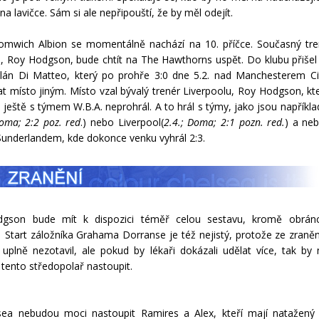
na lavičce. Sám si ale nepřipouští, že by měl odejít.
omwich Albion se momentálně nachází na 10. příčce. Současný tre
, Roy Hodgson, bude chtít na The Hawthorns uspět. Do klubu přišel
lán Di Matteo, který po prohře 3:0 dne 5.2. nad Manchesterem C
t místo jiným. Místo vzal bývalý trenér Liverpoolu, Roy Hodgson, kte
 ještě s týmem W.B.A. neprohrál. A to hrál s týmy, jako jsou napříkla
Doma; 2:2 poz. red
.) nebo Liverpool(
2.4.; Doma; 2:1 pozn. red.
) a ne
Sunderlandem, kde dokonce venku vyhrál 2:3.
gson bude mít k dispozici téměř celou sestavu, kromě obrán
 Start záložníka Grahama Dorranse je též nejistý, protože ze zraněn
 uplně nezotavil, ale pokud by lékaři dokázali udělat více, tak by
tento středopolař nastoupit.
sea nebudou moci nastoupit Ramires a Alex, kteří mají natažený 