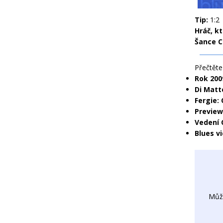
Tip:
1:2
Hráč, k
Šance C
Přečtěte 
Rok 200
Di Matt
Fergie: 
Preview
Vedení 
Blues v
Můž