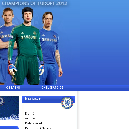
OSTATNÍ
CHELSEAFC.CZ
Navigace
Domů
Archív
Další článek
Předchozí článek