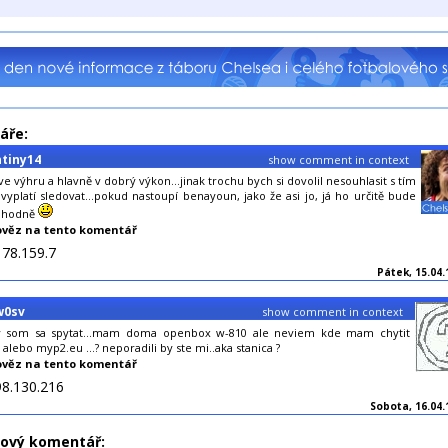
áře:
ntiny14
show comment in context
e výhru a hlavně v dobrý výkon...jinak trochu bych si dovolil nesouhlasit s tím
vyplatí sledovat...pokud nastoupí benayoun, jako že asi jo, já ho určitě bude
t hodně
věz na tento komentář
178.159.7
Pátek, 15.04.
w0sv
show comment in context
y som sa spytat...mam doma openbox w-810 ale neviem kde mam chytit
 alebo myp2.eu ...? neporadili by ste mi..aka stanica ?
věz na tento komentář
98.130.216
Sobota, 16.04.1
nový komentář: