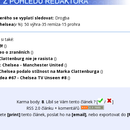
terého se vyplatí sledovat:
Drogba
helsea
(
v %
): 50 výhra-35 remíza-15 prohra
si také:
9!
()
eo o zraněních
()
Clattenburg nie je rasista
()
: Chelsea - Manchester United
()
Chelsea podalo stížnost na Marka Clattenburga
()
idea #67 - Chelsea TV Unseen #8
()
Karma body:
8
. Líbil se Vám tento článek ? [
/
]
RSS 2.0 článku + komentářů
ete
[print]
tento článek, poslat ho na
[email]
, nebo exportovat do
[