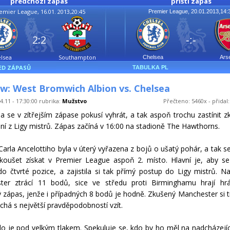
předchozí zápas
příští zápas
emier League, 16.01. 2013,20:45
Premier League, 20.01.2013,14:
2:2
-:-
lsea
Southampton
Chelsea
Ars
ED ZÁPASŮ
TABULKA PL
w: West Bromwich Albion vs. Chelsea
4.11 - 17:30:00 rubrika:
Mužstvo
Přečteno: 5460x - přidal
a se v zítřejším zápase pokusí vyhrát, a tak aspoň trochu zastínit z
ní z Ligy mistrů. Zápas začíná v 16:00 na stadioně The Hawthorns.
Carla Ancelottiho byla v úterý vyřazena z bojů o ušatý pohár, a tak s
oušet získat v Premier League aspoň 2. místo. Hlavní je, aby s
do čtvrté pozice, a zajistila si tak přímý postup do Ligy mistrů. N
ter ztrácí 11 bodů, sice ve středu proti Birminghamu hrají hrá
 zápas, jenže i případných 8 bodů je hodně. Zkušený Manchester si ti
chá s největší pravděpodobností vzít.
o je pod velkým tlakem. Spekuluje se, kdo by ho měl na nadcházejí