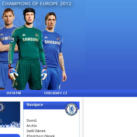
OSTATNÍ
CHELSEAFC.CZ
Navigace
Domů
Archív
Další článek
Předchozí článek