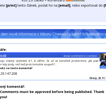
RSS 2.0 článku + komentářů
ete
[print]
tento článek, poslat ho na
[email]
, nebo exportovat do
[
áře:
ic32
show comment in context
puju známý výsledek 4:1...A věřím, že už se konečně probereme, jak psal
 kdy jindy, než teď proti tomuhle soupeři?...
věz na tento komentář
.29.147.208
Úterý, 23.11.
nový komentář:
Comments must be approved before being published. Thank
you!