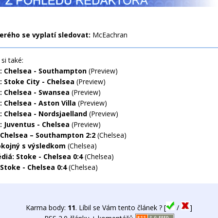
terého se vyplatí sledovat:
McEachran
si také:
: Chelsea - Southampton
(Preview)
: Stoke City - Chelsea
(Preview)
: Chelsea - Swansea
(Preview)
 Chelsea - Aston Villa
(Preview)
: Chelsea - Nordsjaelland
(Preview)
: Juventus - Chelsea
(Preview)
 Chelsea – Southampton 2:2
(Chelsea)
okojný s výsledkom
(Chelsea)
diá: Stoke - Chelsea 0:4
(Chelsea)
 Stoke - Chelsea 0:4
(Chelsea)
Karma body:
11
. Líbil se Vám tento článek ? [
/
]