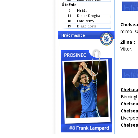
Útočníci
#
Hráč:
11
Didier Drogba
18
Loic Rémy
Chelsea
19
Diego Costa
mimo jso
Hráč měsíce
Žilina
:
S
Vittor.
Chelse
Birming
Chelse
Chelse
Liverpoo
Chelse