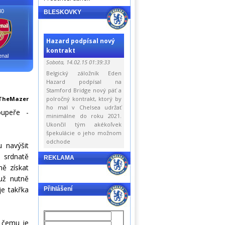
30
BLESKOVKY
Hazard podpísal nový
kontrakt
enal
Sobota, 14.02.15 01:39:33
Belgický záložník Eden
Hazard podpísal na
Stamford Bridge nový päť a
TheMazer
polročný kontrakt, ktorý by
ho mal v Chelsea udržať
oupeře -
minimálne do roku 2021.
Ukončil tým akékoľvek
špekulácie o jeho možnom
odchode
 navýšit
č srdnatě
REKLAMA
ně získat
už nutně
je takřka
Přihlášení
K čemu je