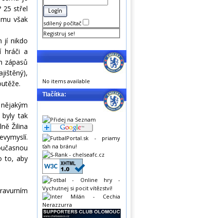
 25 střel
amu však
sdílený počítač
Registruj se!
 jí nikdo
í hráči a
ch zápasů
jištěný),
No items available
outěže.
Tlačítka:
b nějakým
byly tak
ně Žilina
evymyslí.
oučasnou
o to, aby
bravurním