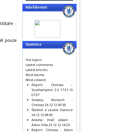
Návštěvnost
tíčkáře -
ěl pouze
Statistics
Hot topics
Latest comments
Latest articles
Most karma
Most viewed
Report: Chelsea –
Southampton 2:2
17.01.13
07:07
Sestavy: Norwich -
Chelsea
26.12.12 09:30
Šťastné a veselé Vianoce
24.12.12 08:00
Anketa: Hráč utkání -
Aston Villa
23.12.12 14:25
Report: Chelsea - Aston