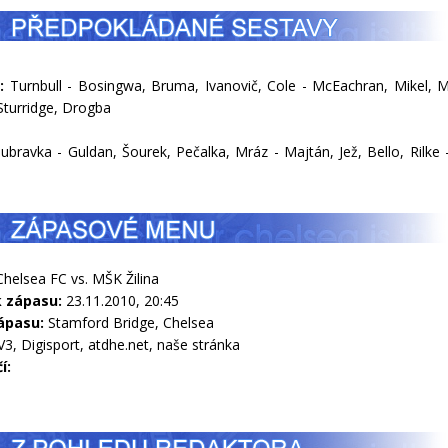
:
Turnbull - Bosingwa, Bruma, Ivanovič, Cole - McEachran, Mikel, 
Sturridge, Drogba
bravka - Guldan, Šourek, Pečalka, Mráz - Majtán, Jež, Bello, Rilke 
helsea FC vs. MŠK Žilina
 zápasu:
23.11.2010, 20:45
ápasu:
Stamford Bridge, Chelsea
3, Digisport, atdhe.net, naše stránka
í: