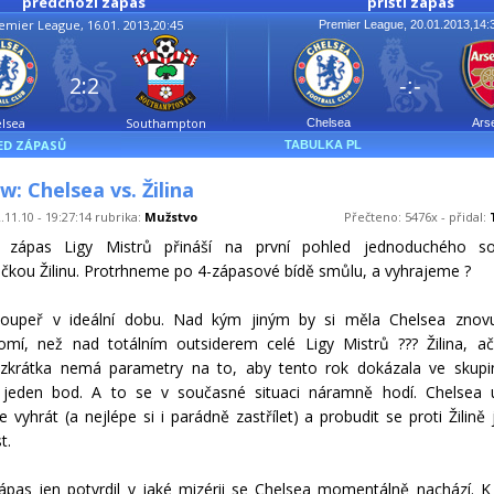
předchozí zápas
příští zápas
emier League, 16.01. 2013,20:45
Premier League, 20.01.2013,14:
2:2
-:-
lsea
Southampton
Chelsea
Ars
ED ZÁPASŮ
TABULKA PL
w: Chelsea vs. Žilina
.11.10 - 19:27:14 rubrika:
Mužstvo
Přečteno: 5476x - přidal:
í zápas Ligy Mistrů přináší na první pohled jednoduchého s
čkou Žilinu. Protrhneme po 4-zápasové bídě smůlu, a vyhrajeme ?
 soupeř v ideální dobu. Nad kým jiným by si měla Chelsea znovu
mí, než nad totálním outsiderem celé Ligy Mistrů ??? Žilina, a
, zkrátka nemá parametry na to, aby tento rok dokázala ve skupi
 jeden bod. A to se v současné situaci náramně hodí. Chelsea 
e vyhrát (a nejlépe si i parádně zastřílet) a probudit se proti Žilině 
t.
ápas jen potvrdil v jaké mizérii se Chelsea momentálně nachází. 