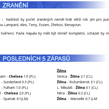
:
Naštěstí by počet zraněných neměl hrát větší roli. Jen pro pun
u Lampard, Alex, Terry, Essien, Zhirkov, Benayoun.
věřenci Pavla Hapala by měli být téměř kompletní, scházet by m
a
Žilina
ham -
Chelsea
1:0 (PL)
Senica -
Žilina
2:1 (CL)
a
- Sunderland
0:3 (PL)
Žilina
- Rožumberok 3:1 (CL)
a
- Fulham 1:0 (PL)
L. Mikuláš -
Žilina
0:1 (CL)
l -
Chelsea
2:0 (PL)
Nitra -
Žilina
0:2 (CL)
a
- Spartak 4:1(LM)
Žilina
- Marseille 0:7 (LM