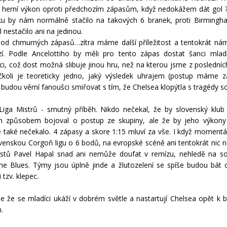
 herní výkon oproti předchozím zápasům, když nedokážem dát gol ?
ku by nám normálně stačilo na takových 6 branek, proti Birmingh
el nestačilo ani na jedinou.
 od chmurných zápasů…zítra máme další příležitost a tentokrát nám
í. Podle Ancelottiho by měli pro tento zápas dostat šanci mlad
ci, což dost možná slibuje jinou hru, než na kterou jsme z poslední
Ačkoli je teoreticky jedno, jaký výsledek uhrajem (postup máme za
 budou věrní fanoušci smiřovat s tím, že Chelsea klopýtla s tragédy s
 Liga Mistrů - smutný příběh. Nikdo nečekal, že by slovenský klu
m způsobem bojoval o postup ze skupiny, ale že by jeho výkony 
 také nečekalo. 4 zápasy a skore 1:15 mluví za vše. I když momentál
venskou Corgoň ligu o 6 bodů, na evropské scéně ani tentokrát nic n
stů Pavel Hapal snad ani nemůže doufat v remízu, nehledě na s
e Blues. Týmy jsou úplně jinde a žlutozelení se spíše budou bát 
 tzv. klepec.
 že se mladíci ukáží v dobrém světle a nastartují Chelsea opět k 
.