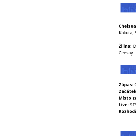
Chelsea
Kakuta, 
Žilina
:
Du
Ceesay
Zápas:
C
Začátek
Místo z
Live:
STV
Rozhodč