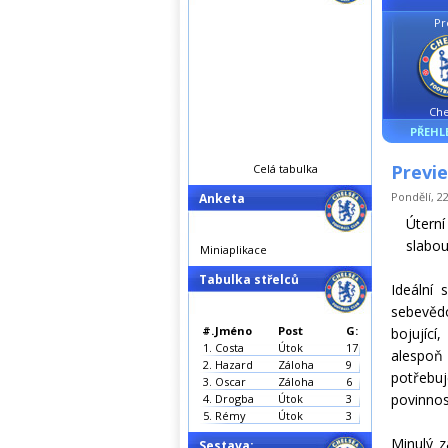
Pr
Che
PŘEHL
Previe
Celá tabulka
Pondělí, 22
Anketa
Útern
slabou
Miniaplikace
Tabulka střelců
Ideální
sebevědo
#.
Jméno
Post
G:
bojující
1.
Costa
Útok
17
alespoň
2.
Hazard
Záloha
9
potřebuj
3.
Oscar
Záloha
6
povinnos
4.
Drogba
Útok
3
5.
Rémy
Útok
3
Minulý z
Sestava: