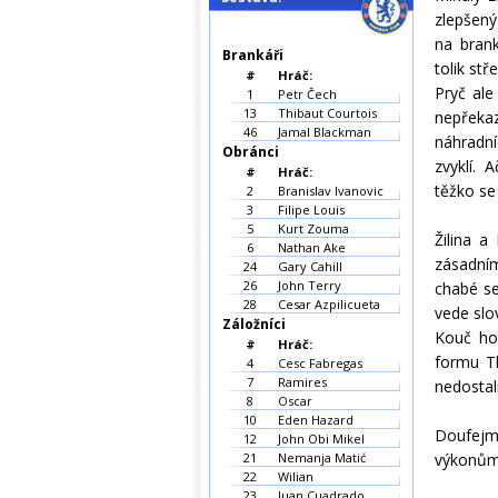
zlepšený
na bran
Brankáři
tolik stř
#
Hráč:
Pryč ale
1
Petr Čech
13
Thibaut Courtois
nepřekaz
46
Jamal Blackman
náhradní
Obránci
zvyklí. 
#
Hráč:
těžko se
2
Branislav Ivanovic
3
Filipe Louis
5
Kurt Zouma
Žilina a
6
Nathan Ake
zásadní
24
Gary Cahill
26
John Terry
chabé se
28
Cesar Azpilicueta
vede slo
Záložníci
Kouč ho
#
Hráč:
formu Th
4
Cesc Fabregas
7
Ramires
nedostali
8
Oscar
10
Eden Hazard
Doufejme
12
John Obi Mikel
21
Nemanja Matić
výkonům
22
Wilian
23
Juan Cuadrado