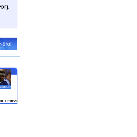
PDF]
.
10, 18:10:29