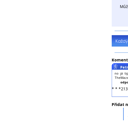
Můž
Koment
Petr
no já ti
TheMazer
odpo
* * *213
Přidat 