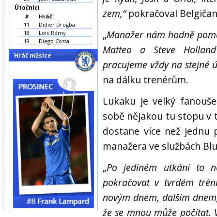
Útočníci
zem,“
pokračoval Belgičan
#
Hráč:
11
Didier Drogba
„
Manažer nám hodně pomáh
18
Loic Rémy
19
Diego Costa
Matteo a Steve Hollan
Hráč měsíce
pracujeme vždy na stejné ú
na dálku trenérům.
Lukaku je velký fanouše
sobě nějakou tu stopu v 
dostane více než jednu 
manažera ve službách Blu
„
Po jediném utkání to n
pokračovat v tvrdém tréni
novým dnem, dalším dnem,
že se mnou může počítat. 