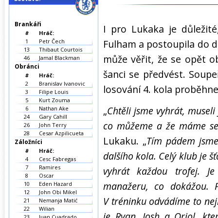
Brankáři
I pro Lukaka je důležit
#
Hráč:
1
Petr Čech
Fulham a postoupila do d
13
Thibaut Courtois
může věřit, že se opět o
46
Jamal Blackman
Obránci
šanci se předvést. Soupe
#
Hráč:
2
Branislav Ivanovic
losování 4. kola proběhne
3
Filipe Louis
5
Kurt Zouma
„
Chtěli jsme vyhrát, musel
6
Nathan Ake
24
Gary Cahill
co můžeme a že máme ses
26
John Terry
28
Cesar Azpilicueta
Lukaku. „
Tím pádem jsme 
Záložníci
#
Hráč:
dalšího kola. Celý klub je š
4
Cesc Fabregas
7
Ramires
vyhrát každou trofej. Je
8
Oscar
manažeru, co dokážou. F
10
Eden Hazard
12
John Obi Mikel
V tréninku odvádíme to nej
21
Nemanja Matić
22
Wilian
je Ryan, Josh a Oriol, kte
23
Juan Cuadrado