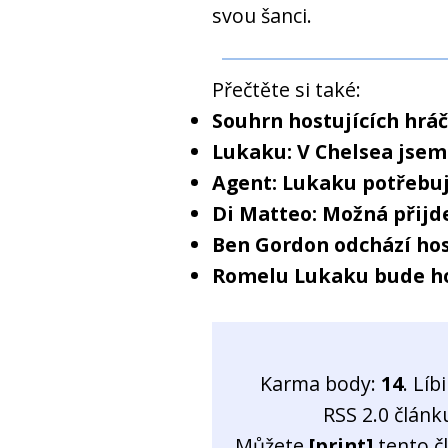
svou šanci.
Přečtěte si také:
Souhrn hostujících hrá
Lukaku: V Chelsea jsem 
Agent: Lukaku potřebuj
Di Matteo: Možná přijd
Ben Gordon odchází ho
Romelu Lukaku bude ho
Karma body:
14
. Líb
RSS 2.0 člán
Můžete
[print]
tento č