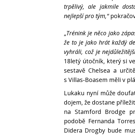
trpělivý, ale jakmile dost
nejlepší pro tým,“
pokračov
„
Trénink je něco jako zápas.
že to je jako hrát každý d
vyhráli, což je nejdůležit
18letý útočník, který si v
sestavě Chelsea a určit
s Villas‑Boasem měli v pl
Lukaku nyní může doufat,
dojem, že dostane přílež
na Stamford Brodge pr
podobě Fernanda Torres
Didera Drogby bude muse