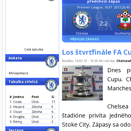
předchozí zápas
Premier League, 16.01. 2013,20:45
2:2
Chelsea
Southamp
PŘEHLED ZÁPASŮ
Celá tabulka
Los štvrťfinále FA C
Anketa
Neděle, 14.02.10 - 19:30:44 rubrika:
Chelseaf
Dnes pr
Miniaplikace
Cupu. C
Tabulka střelců
Manchest
#.
Jméno
Post
G:
1.
Costa
Útok
17
Chelsea
2.
Hazard
Záloha
9
3.
Oscar
Záloha
6
štadióne privíta jednéh
4.
Drogba
Útok
3
5.
Rémy
Útok
3
Stoke City. Zápasy sa od
Sestava: