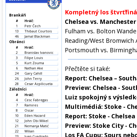
Kompletný los štvrťfiná
Brankáři
Chelsea vs. Manchester 
#
Hráč:
1
Petr Čech
Fulham vs. Bolton Wand
13
Thibaut Courtois
46
Jamal Blackman
Reading/West Bromwich Al
Obránci
#
Hráč:
Portsmouth vs. Birmingh
2
Branislav Ivanovic
3
Filipe Louis
5
Kurt Zouma
Přečtěte si také:
6
Nathan Ake
24
Gary Cahill
Report: Chelsea – Sout
26
John Terry
28
Cesar Azpilicueta
Preview: Chelsea - So
Záložníci
#
Hráč:
Luiz spokojný s výsled
4
Cesc Fabregas
Multimédiá: Stoke - Che
7
Ramires
8
Oscar
Report: Stoke - Chelsea 
10
Eden Hazard
12
John Obi Mikel
Preview: Stoke City - C
21
Nemanja Matić
22
Wilian
Los FA Cupu: Spurs neb
23
Juan Cuadrado