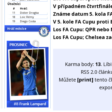
Útočníci
V případném čtvrtfinále
#
Hráč:
Známe datum 5. kola F
11
Didier Drogba
18
Loic Rémy
V 5. kole FA Cupu prot
19
Diego Costa
Los FA Cupu: QPR nebo
Hráč měsíce
Los FA Cupu; Chelsea z
Karma body:
13
. Líb
RSS 2.0 člán
Můžete
[print]
tento č
expo