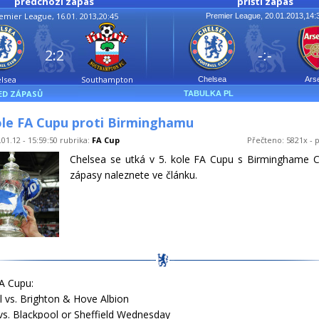
předchozí zápas
příští zápas
emier League, 16.01. 2013,20:45
Premier League, 20.01.2013,14:
2:2
-:-
lsea
Southampton
Chelsea
Ars
ED ZÁPASŮ
TABULKA PL
ole FA Cupu proti Birminghamu
01.12 - 15:59:50 rubrika:
FA Cup
Přečteno: 5821x - p
Chelsea se utká v 5. kole FA Cupu s Birminghame Ci
zápasy naleznete ve článku.
FA Cupu:
l vs. Brighton & Hove Albion
vs. Blackpool or Sheffield Wednesday