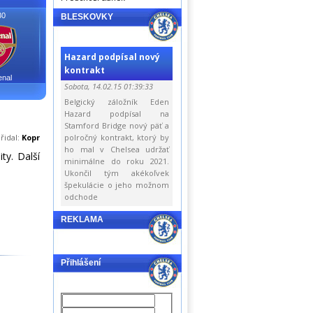
30
BLESKOVKY
Hazard podpísal nový
kontrakt
enal
Sobota, 14.02.15 01:39:33
Belgický záložník Eden
Hazard podpísal na
Stamford Bridge nový päť a
řidal:
Kopr
polročný kontrakt, ktorý by
ho mal v Chelsea udržať
ty. Další
minimálne do roku 2021.
Ukončil tým akékoľvek
špekulácie o jeho možnom
odchode
REKLAMA
Přihlášení