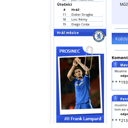
Můž
Útočníci
#
Hráč:
11
Didier Drogba
18
Loic Rémy
19
Diego Costa
Hráč měsíce
Koment
Mav
Musíme p
odpo
* * *193
Petr
musíme F
tom asi 
odpo
* * *213