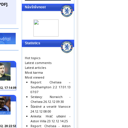
PDF]
.
Návštěvnost
Statistics
Hot topics
Latest comments
Latest articles
Most karma
Most viewed
Report: Chelsea –
Southampton 2:2
17.01.13
12, 17:14:09
07:07
Sestavy: Norwich -
Chelsea
26.12.12 09:30
Šťastné a veselé Vianoce
24.12.12 08:00
Anketa: Hráč utkání -
Aston Villa
23.12.12 14:25
Report: Chelsea - Aston
12, 20:22:53