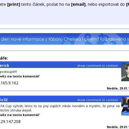
ete
[print]
tento článek, poslat ho na
[email]
, nebo exportovat do
[
áře:
erick
show comment in context
ostoupit!!!
věz na tento komentář
.165.9.162
Neděle, 29.01.
ic32
show comment in context
A Cup vyhrát, letos to na jiný úspěch nikde nevidím a myslím, že jsme na
všichni zhruba stejně.
věz na tento komentář
.29.147.208
Neděle, 29.01.