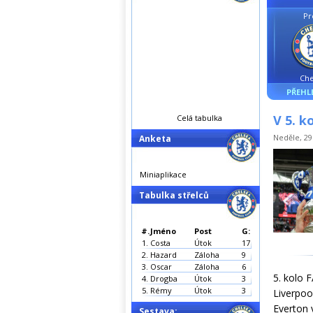
Pr
Che
PŘEHL
V 5. k
Celá tabulka
Neděle, 29.
Anketa
Miniaplikace
Tabulka střelců
#.
Jméno
Post
G:
1.
Costa
Útok
17
2.
Hazard
Záloha
9
3.
Oscar
Záloha
6
5. kolo 
4.
Drogba
Útok
3
5.
Rémy
Útok
3
Liverpoo
Everton 
Sestava: