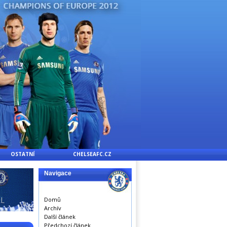
OSTATNÍ
CHELSEAFC.CZ
Navigace
Domů
Archív
Další článek
Předchozí článek