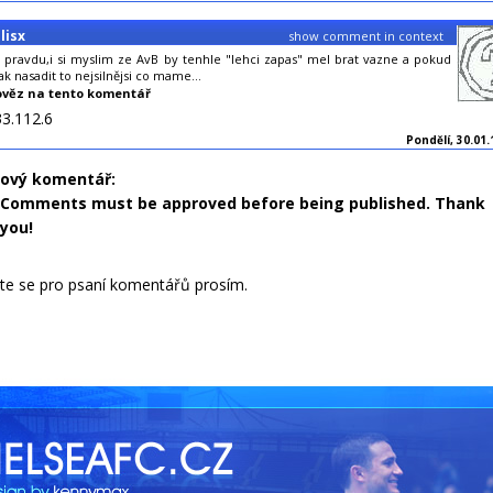
lisx
show comment in context
s pravdu,i si myslim ze AvB by tenhle "lehci zapas" mel brat vazne a pokud
k nasadit to nejsilnějsi co mame...
věz na tento komentář
33.112.6
Pondělí, 30.01.
nový komentář:
Comments must be approved before being published. Thank
you!
jte se pro psaní komentářů prosím.