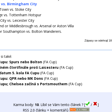
 vs. Birmingham City
Town vs. Stoke City
ge vs. Tottenham Hotspur
ity vs. Leicester City
nd or Middlesbrough vs. Arsenal or Aston Villa
 or Southampton vs. Bolton Wanderers.
Zápasy se odehrají 18
si také:
Cupu: Spurs nebo Bolton
(FA Cup)
dném čtvrtfinále proti Laicesteru
(FA Cup)
atum 5. kola FA Cupu
(FA Cup)
Cupu: QPR nebo MK Dons
(FA Cup)
Cupu; Chelsea začíná s Portsmouthem
(FA Cup)
Karma body:
10
. Líbil se Vám tento článek ? [
/
]
RSS 2.0 článku + komentářů