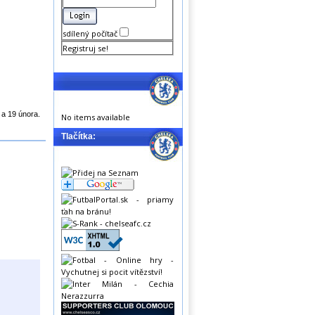
sdílený počítač
Registruj se!
 a 19 února.
No items available
Tlačítka: