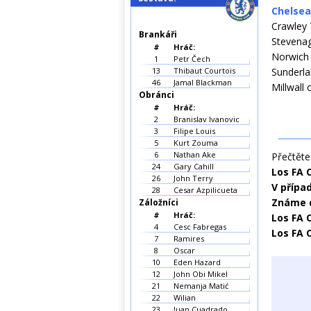
Chelsea
Crawley 
Brankáři
Stevena
#
Hráč:
Norwich C
1
Petr Čech
13
Thibaut Courtois
Sunderla
46
Jamal Blackman
Millwall
Obránci
#
Hráč:
2
Branislav Ivanovic
3
Filipe Louis
5
Kurt Zouma
6
Nathan Ake
Přečtěte 
24
Gary Cahill
Los FA 
26
John Terry
V přípa
28
Cesar Azpilicueta
Známe d
Záložníci
#
Hráč:
Los FA 
4
Cesc Fabregas
Los FA 
7
Ramires
8
Oscar
10
Eden Hazard
12
John Obi Mikel
21
Nemanja Matić
22
Wilian
23
Juan Cuadrado