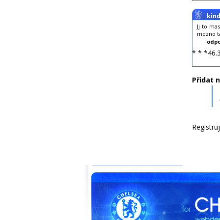
kind
Jj to ma
mozno ta
odpo
* * *46.
Přidat 
Registru