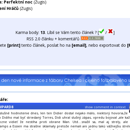
: Perfektní noc
(Zugis)
ní Hráčů
(Zugis)
Karma body:
13
. Líbil se Vám tento článek ? [
/
]
RSS 2.0 článku + komentářů
ete
[print]
tento článek, poslat ho na
[email]
, nebo exportovat do
[
áře:
MPARD8
show comment in context
lušné hodnotenie dnes, len ten Didier dostal nejako málo, niektorý hovoria,že
 Didiho mal byť striedaný Torres, Didi uhral slušný zápas, vpredu bojoval ,ale k
zne vidieť že nestíha proti obrane Man. Utd....snažil sa, mal aj strely, ale 
Lamps a Essien ma strašne sklamaly pretože nemali ani jednu takú vážnejšiu stre