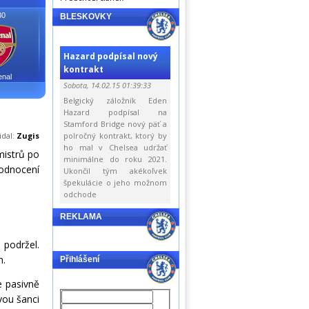
30
BLESKOVKY
Hazard podpísal nový
kontrakt
enal
Sobota, 14.02.15 01:39:33
Belgický záložník Eden
Hazard podpísal na
Stamford Bridge nový päť a
idal:
Zugis
polročný kontrakt, ktorý by
ho mal v Chelsea udržať
mistrů po
minimálne do roku 2021.
odnocení
Ukončil tým akékoľvek
špekulácie o jeho možnom
odchode
REKLAMA
 podržel.
m.
Přihlášení
že pasivně
vou šanci