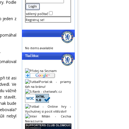
ry. Podle
sdílený počítač
o jeden z
Registruj se!
a pomáhal
No items available
.
Tlačítka:
pomaloval
ři té asi
dvedl. Ve
vdu vážně
e stavět.
inak bude
řebovala?
li nebyl