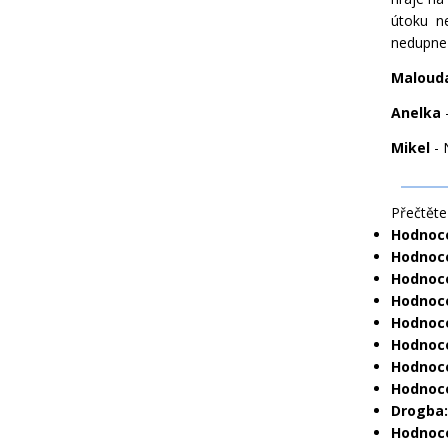
útoku ne
nedupne 
Maloud
Anelka
-
Mikel
- 
Přečtěte 
Hodnoce
Hodnoce
Hodnoce
Hodnoce
Hodnoce
Hodnoce
Hodnoce
Hodnoce
Drogba:
Hodnoce