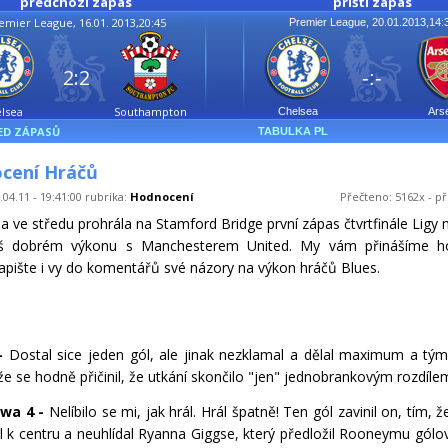
předchozí zápas
příští zápas
emier League, 16.01. 2013,20:45
Premier League, 20.01.2013,14:
2:2
-:-
lsea
Southampton
Chelsea
Ars
ED ZÁPASŮ
TABULKA PL
cení Hráčů
.04.11 - 19:41:00 rubrika:
Hodnocení
Přečteno: 5162x - př
a ve středu prohrála na Stamford Bridge první zápas čtvrtfinále Ligy 
liš dobrém výkonu s Manchesterem United. My vám přinášíme h
apište i vy do komentářů své názory na výkon hráčů Blues.
 -
Dostal sice jeden gól, ale jinak nezklamal a dělal maximum a tým
že se hodně přičinil, že utkání skončilo "jen" jednobrankovým rozdíle
gwa 4 -
Nelíbilo se mi, jak hrál. Hrál špatně! Ten gól zavinil on, tím, 
il k centru a neuhlídal Ryanna Giggse, který předložil Rooneymu gólo