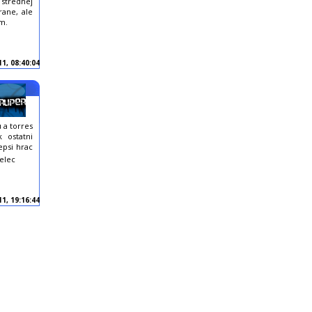
 strednej
rane, ale
ím.
11, 08:40:04
u a torres
 ostatni
epsi hrac
elec
11, 19:16:44