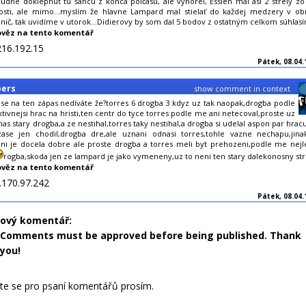
udne doklepnuť tú šancu z konca polčasu, ale vyhorel, Essien mal asi 2 strely zo
osti, ale mimo...myslím že hlavne Lampard mal stielať do každej medzery v ob
 nič, tak uvidíme v utorok...Didierovy by som dal 5 bodov z ostatným celkom súhlas
věz na tento komentář
216.192.15
Pátek, 08.04.
pers
show comment in context
 se na ten zápas nedíváte že?torres 6 drogba 3 kdyz uz tak naopak,drogba podle
tivnejsi hrac na hristi,ten centr do tyce torres podle me ani netecoval,proste uz
nas stary drogba,a ze nestihal,torres taky nestihal,a drogba si udelal aspon par hrac
zase jen chodil,drogba dre,ale uznani odnasi torres,tohle vazne nechapu,jinak
i je docela dobre ale proste drogba a torres meli byt prehozeni,podle me nejl
rogba,skoda jen ze lampard je jako vymeneny,uz to neni ten stary dalekonosny str
věz na tento komentář
.170.97.242
Pátek, 08.04.
nový komentář:
Comments must be approved before being published. Thank
you!
jte se pro psaní komentářů prosím.