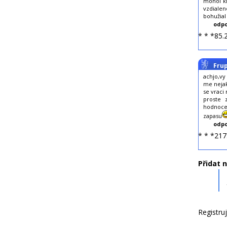
mohol kl
vzdialen
bohužial
odpo
* * *85.
Fru
achjo,vy
me nejak
se vraci 
proste 
hodnocen
zapasu
odpo
* * *217
Přidat 
Registru