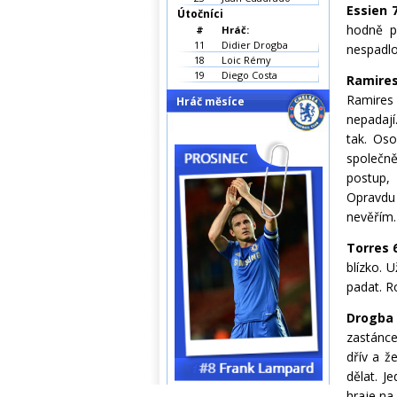
Essien 
Útočníci
hodně p
#
Hráč:
11
Didier Drogba
nespadlo
18
Loic Rémy
19
Diego Costa
Ramire
Ramires 
Hráč měsíce
nepadají
tak. Oso
společně
postup, 
Opravdu
nevěřím.
Torres 
blízko. 
padat. R
Drogba
zastánce
dřív a ž
dělat. J
hraje na