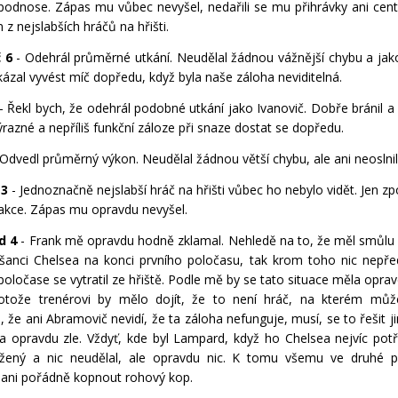
podnose. Zápas mu vůbec nevyšel, nedařili se mu přihrávky ani cent
z nejslabších hráčů na hřišti.
č 6
- Odehrál průměrné utkání. Neudělal žádnou vážnější chybu a jak
ázal vyvést míč dopředu, když byla naše záloha neviditelná.
- Řekl bych, že odehrál podobné utkání jako Ivanovič. Dobře bránil 
ýrazné a nepříliš funkční záloze při snaze dostat se dopředu.
Odvedl průměrný výkon. Neudělal žádnou větší chybu, ale ani neoslnil
 3
- Jednoznačně nejslabší hráč na hřišti vůbec ho nebylo vidět. Jen z
akce. Zápas mu opravdu nevyšel.
d 4
- Frank mě opravdu hodně zklamal. Nehledě na to, že měl smůlu p
 šanci Chelsea na konci prvního poločasu, tak krom toho nic nepře
oločase se vytratil ze hřiště. Podle mě by se tato situace měla opra
rotože trenérovi by mělo dojít, že to není hráč, na kterém můž
 že ani Abramovič nevidí, že ta záloha nefunguje, musí, se to řešit j
a opravdu zle. Vždyť, kde byl Lampard, když ho Chelsea nejvíc pot
ažený a nic neudělal, ale opravdu nic. K tomu všemu ve druhé pů
ani pořádně kopnout rohový kop.