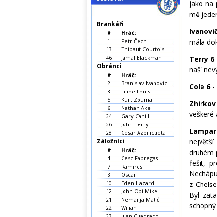
jako na 
mě jeden 
Brankáři
Ivanovi
#
Hráč:
1
Petr Čech
mála dok
13
Thibaut Courtois
46
Jamal Blackman
Terry 6
Obránci
naší nev
#
Hráč:
2
Branislav Ivanovic
Cole 6
- 
3
Filipe Louis
5
Kurt Zouma
Zhirkov
6
Nathan Ake
veškeré 
24
Gary Cahill
26
John Terry
Lampar
28
Cesar Azpilicueta
Záložníci
největší
#
Hráč:
druhém p
4
Cesc Fabregas
řešit, p
7
Ramires
Nechápu,
8
Oscar
10
Eden Hazard
z Chelse
12
John Obi Mikel
Byl zat
21
Nemanja Matić
schopný 
22
Wilian
23
Juan Cuadrado