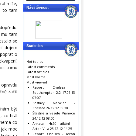
ral míče,
Návštěvnost
u to tam
dopředu.
ly mu tam
estalo se
Statistics
rní dojem
 poprat o
ekvapení.
Hot topics
Latest comments
moc tomu
Latest articles
Most karma
Most viewed
l opravdu
Report: Chelsea –
čně začít
Southampton 2:2
17.01.13
07:07
Sestavy: Norwich -
Chelsea
26.12.12 09:30
ínám být
Šťastné a veselé Vianoce
, co hrál
24.12.12 08:00
a nemá co
Anketa: Hráč utkání -
a jak moc
Aston Villa
23.12.12 14:25
Report: Chelsea - Aston
 kolega z