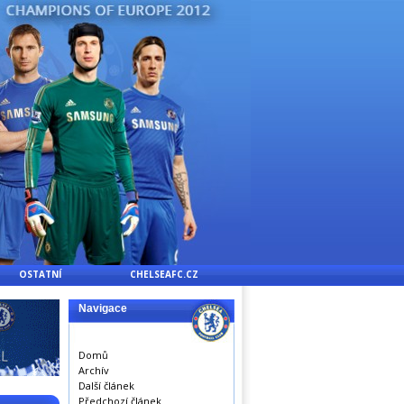
OSTATNÍ
CHELSEAFC.CZ
Navigace
Domů
Archív
Další článek
Předchozí článek