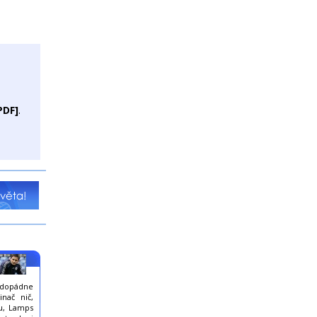
PDF]
.
aždopádne
inač nič,
lu, Lamps