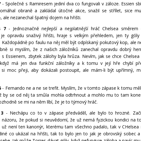
7
- Společně s Ramiresem jediní dva co fungovali v záloze. Essien sbí
omáhal obraně a zakládal útočné akce, snažil se střílet, sice m
, ale nezanechal špatný dojem na hřišti.
s 7
- Jednoznačně nejlepší a nejplatnější hráč Chelsea směrem 
je opravdu snaživý hřišti, hraje s velkým přehledem, jen ty gó
. Každopádně po faulu na něj měl být odpískaný pokutový kop, ale n
bně si myslím, že z našich záložníků zanechal opravdu dobrý he
 s Essienem, zbytek zálohy byla hrůza. Nevím, jak se chce Chelsea
když má jen dva funkční záložníky a k tomu v její hře chybí př
 si moc přeji, aby dokázali postoupit, ale mám-li být upřímný, 
6
- Fernando ne a ne se trefit. Myslím, že v tomto zápase k tomu mě
Už by se od něj ta smůla mohla odtrhnout a mohlo mu to tam kone
ozhodně se mi na něm líbí, že je to týmový hráč.
 3
- Nechápu co to v zápase předváděl, ale bylo to hrozné. Zač
 názoru, že pokud si neuvědomí, že už nemá fyzickou kondici na to
e už není ten kanonýr, kterému tam všechno padalo, tak v CHelse
ediné co ukázal na hřišti, tak to bylo jen to jak je obrovský sobec 
 sebe. Jak může Torres dávat góly, když nefunguje záloha a navíc mu