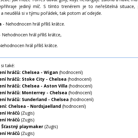
přihraje jediný míč. S tímto trenérem je to neřešitelná situace,
a neudělá si v týmu pořádek, tak potom ať odejde.
a
- Nehodnocen hrál příliš krátce.
 Nehodnocen hrál příliš krátce,
Nehodnocen hrál příliš krátce.
si také:
ní hráčů: Chelsea - Wigan
(hodnocení)
ní hráčů: Stoke City - Chelsea
(hodnocení)
ní hráčů: Chelsea - Aston Villa
(hodnocení)
ní hráčů: Monterrey - Chelsea
(hodnocení)
ní hráčů: Sunderland - Chelsea
(hodnocení)
ní: Chelsea - Nordsjaelland
(hodnocení)
ní Hráčů
(Zugis)
ní Hráčů
(Zugis)
 Šťastný playmaker
(Zugis)
ní Hráčů
(Zugis)