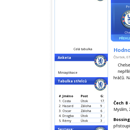
Pr
Che
PŘEHL
Hodno
Celá tabulka
Čtvrtek, 07
Anketa
Chelse
nepří
Miniaplikace
hráčů. N
Tabulka střelců
#.
Jméno
Post
G:
1.
Costa
Útok
17
Čech 8
2.
Hazard
Záloha
9
Myslím, 
3.
Oscar
Záloha
6
4.
Drogba
Útok
3
Bossin
5.
Rémy
Útok
3
přistoup
Sestava: