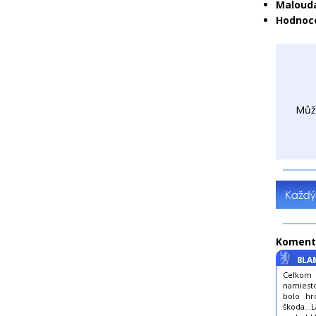
Malouda
Hodnoce
Můž
Koment
8LA
Celkom s
namiesto
bolo hro
škoda...