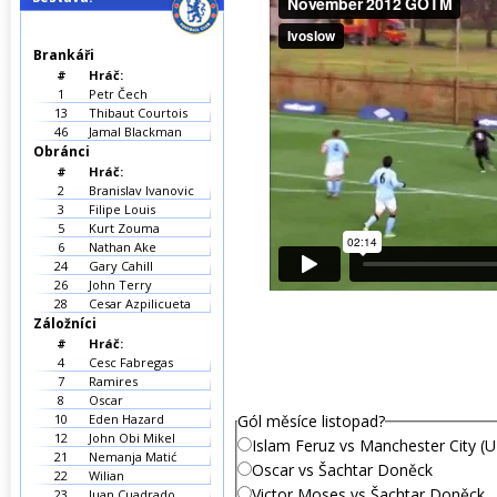
Brankáři
#
Hráč:
1
Petr Čech
13
Thibaut Courtois
46
Jamal Blackman
Obránci
#
Hráč:
2
Branislav Ivanovic
3
Filipe Louis
5
Kurt Zouma
6
Nathan Ake
24
Gary Cahill
26
John Terry
28
Cesar Azpilicueta
Záložníci
#
Hráč:
4
Cesc Fabregas
7
Ramires
8
Oscar
10
Eden Hazard
Gól měsíce listopad?
12
John Obi Mikel
Islam Feruz vs Manchester City (U
21
Nemanja Matić
Oscar vs Šachtar Doněck
22
Wilian
Victor Moses vs Šachtar Doněck
23
Juan Cuadrado