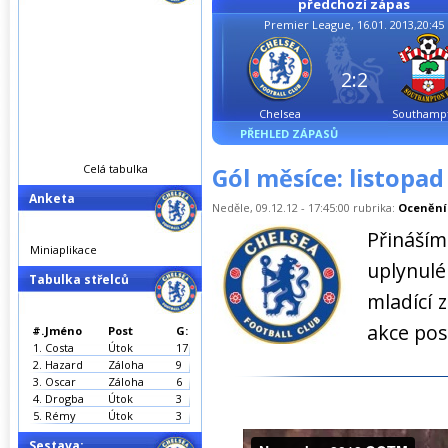
předchozí zápas
Premier League, 16.01. 2013,20:45
2:2
Chelsea
Southamp
PŘEHLED ZÁPASŮ
Celá tabulka
Gól měsíce: listopad
Anketa
Neděle, 09.12.12 - 17:45:00 rubrika:
Ocenění
Přináš
Miniaplikace
uplynulé
Tabulka střelců
mladící z
akce pos
#.
Jméno
Post
G:
1.
Costa
Útok
17
2.
Hazard
Záloha
9
3.
Oscar
Záloha
6
4.
Drogba
Útok
3
5.
Rémy
Útok
3
Sestava: