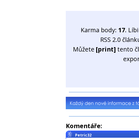
Karma body:
17
. Líb
RSS 2.0 člán
Můžete
[print]
tento č
expo
Komentáře:
Petric32