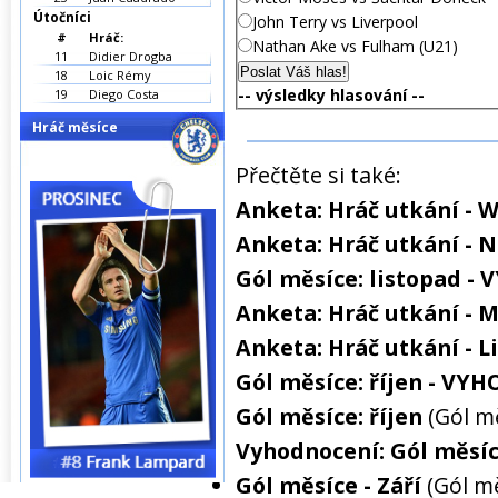
Útočníci
John Terry vs Liverpool
#
Hráč:
Nathan Ake vs Fulham (U21)
11
Didier Drogba
18
Loic Rémy
-- výsledky hlasování --
19
Diego Costa
Hráč měsíce
Přečtěte si také:
Anketa: Hráč utkání - 
Anketa: Hráč utkání - 
Gól měsíce: listopad 
Anketa: Hráč utkání - 
Anketa: Hráč utkání - L
Gól měsíce: říjen - V
Gól měsíce: říjen
(Gól m
Vyhodnocení: Gól měsíce
Gól měsíce - Září
(Gól m