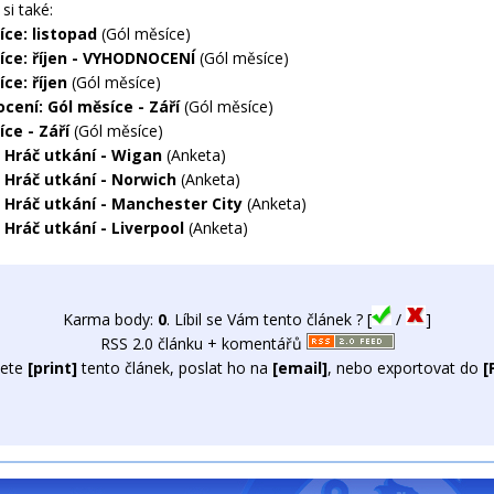
si také:
íce: listopad
(Gól měsíce)
íce: říjen - VYHODNOCENÍ
(Gól měsíce)
ce: říjen
(Gól měsíce)
cení: Gól měsíce - Září
(Gól měsíce)
ce - Září
(Gól měsíce)
 Hráč utkání - Wigan
(Anketa)
 Hráč utkání - Norwich
(Anketa)
 Hráč utkání - Manchester City
(Anketa)
 Hráč utkání - Liverpool
(Anketa)
Karma body:
0
. Líbil se Vám tento článek ? [
/
]
RSS 2.0 článku + komentářů
ete
[print]
tento článek, poslat ho na
[email]
, nebo exportovat do
[