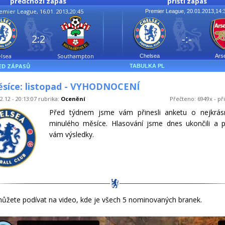
předchozí zápas
příští zápas
emier League, 16.01. 2013,20:45
Premier League, 20.01.2013,14:
2:2
-:-
lsea
Southampton
Chelsea
Ars
ED ZÁPASŮ
TABULKA PL
ěsíce: listopad - VYHODNOCENÍ
2.12 - 20:13:07 rubrika:
Ocenění
Přečteno: 6949x - př
Před týdnem jsme vám přinesli anketu o nejkrásn
minulého měsíce. Hlasování jsme dnes ukončili a p
vám výsledky.
ůžete podívat na video, kde je všech 5 nominovaných branek.