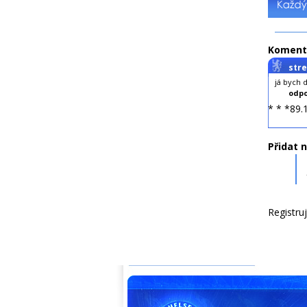
Koment
str
já bych d
odpo
* * *89.
Přidat 
Registru