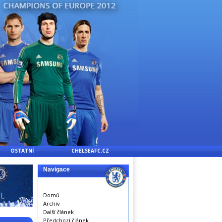
OSTATNÍ
CHELSEAFC.CZ
Navigace
Domů
Archív
Další článek
Předchozí článek