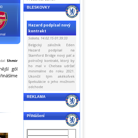
30
BLESKOVKY
Hazard podpísal nový
kontrakt
enal
Sobota, 14.02.15 01:39:33
Belgický záložník Eden
Hazard podpísal na
Stamford Bridge nový päť a
idal:
Shmir
polročný kontrakt, ktorý by
ho mal v Chelsea udržať
ější gól
minimálne do roku 2021.
řinášíme
Ukončil tým akékoľvek
špekulácie o jeho možnom
odchode
REKLAMA
Přihlášení