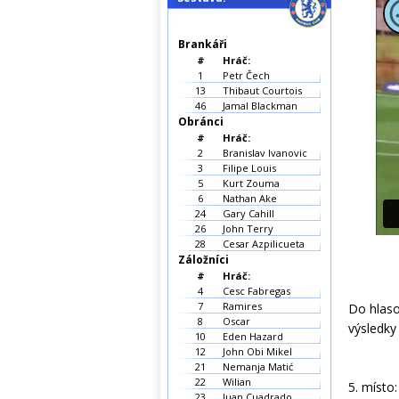
Brankáři
#
Hráč:
1
Petr Čech
13
Thibaut Courtois
46
Jamal Blackman
Obránci
#
Hráč:
2
Branislav Ivanovic
3
Filipe Louis
5
Kurt Zouma
6
Nathan Ake
24
Gary Cahill
26
John Terry
28
Cesar Azpilicueta
Záložníci
#
Hráč:
4
Cesc Fabregas
7
Ramires
Do hlaso
8
Oscar
výsledky
10
Eden Hazard
12
John Obi Mikel
21
Nemanja Matić
22
Wilian
5. místo
23
Juan Cuadrado