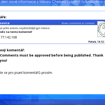
áře:
esovice
show comment in context
al ješte anketu nejdůležitější gol měsíce
věz na tento komentář
177.142.108
Pátek, 14.12.
nový komentář:
Comments must be approved before being published. Thank
you!
jte se pro psaní komentářů prosím.