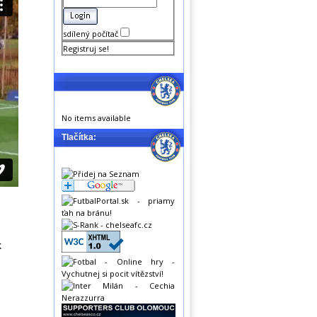
sdílený počítač
Registruj se!
No items available
Tlačítka:
k