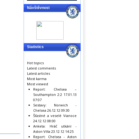
Návštěvnost
Statistics
Hot topics
Latest comments
Latest articles
Most karma
Most viewed
Report: Chelsea –
Southampton 2:2
17.01.13
07:07
Sestavy: Norwich -
Chelsea
26.12.12 09:30
Šťastné a veselé Vianoce
24.12.12 08:00
Anketa: Hráč utkání -
Aston Villa
23.12.12 14:25
Report: Chelsea - Aston