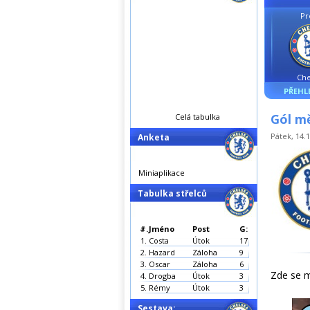
Pr
Che
PŘEHL
Gól m
Celá tabulka
Pátek, 14.1
Anketa
Miniaplikace
Tabulka střelců
#.
Jméno
Post
G:
1.
Costa
Útok
17
2.
Hazard
Záloha
9
3.
Oscar
Záloha
6
Zde se m
4.
Drogba
Útok
3
5.
Rémy
Útok
3
Sestava: