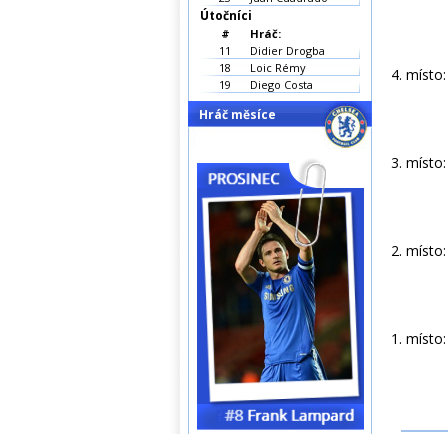
Útočníci
#
Hráč:
11
Didier Drogba
18
Loic Rémy
4. místo
19
Diego Costa
Hráč měsíce
3. místo
2. místo
1. místo