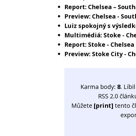
Report: Chelsea – Sout
Preview: Chelsea - So
Luiz spokojný s výsled
Multimédiá: Stoke - Che
Report: Stoke - Chelsea 
Preview: Stoke City - C
Karma body:
8
. Líb
RSS 2.0 člán
Můžete
[print]
tento č
expo