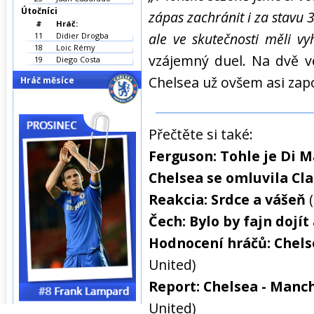
Útočníci
zápas zachránit i za stavu 
#
Hráč:
ale ve skutečnosti měli vy
11
Didier Drogba
18
Loic Rémy
vzájemný duel. Na dvě v
19
Diego Costa
Chelsea už ovšem asi zap
Hráč měsíce
Přečtěte si také:
Ferguson: Tohle je Di 
Chelsea se omluvila Cl
Reakcia: Srdce a vášeň
Čech: Bylo by fajn dojít 
Hodnocení hráčů: Chels
United)
Report: Chelsea - Manch
United)