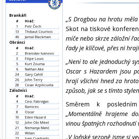
Brankáři
„S Drogbou na hrotu měla C
#
Hráč:
1
Petr Čech
Skot na tiskové konferen
13
Thibaut Courtois
míče nebo skrze záložní řadu
46
Jamal Blackman
Obránci
řady je klíčové, přes ni hraj
#
Hráč:
2
Branislav Ivanovic
3
Filipe Louis
„Není to ale jednoduchý sy
5
Kurt Zouma
6
Nathan Ake
Oscar s Hazardem jsou p
24
Gary Cahill
hrají všichni hned za hrot
26
John Terry
28
Cesar Azpilicueta
způsob, jak se s tímto styl
Záložníci
#
Hráč:
4
Cesc Fabregas
Směrem k posledním
7
Ramires
8
Oscar
„Momentálně hrajeme dob
10
Eden Hazard
vinou špatných rozhodnutí 
12
John Obi Mikel
21
Nemanja Matić
22
Wilian
„V loňské sezoně jsme si v
23
Juan Cuadrado