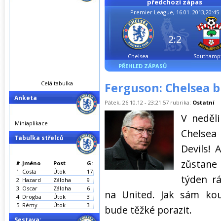
předchozí zápas
Premier League, 16.01. 2013,20:45
2:2
Chelsea
Southamp
PŘEHLED ZÁPASŮ
Celá tabulka
Ferguson: Chelsea b
Anketa
Pátek, 26.10.12 - 23:21:57 rubrika:
Ostatní
V neděl
Miniaplikace
Chelsea
Tabulka střelců
Devils! 
zůstane
#.
Jméno
Post
G:
1.
Costa
Útok
17
týden r
2.
Hazard
Záloha
9
3.
Oscar
Záloha
6
na United. Jak sám kou
4.
Drogba
Útok
3
5.
Rémy
Útok
3
bude těžké porazit.
Sestava: