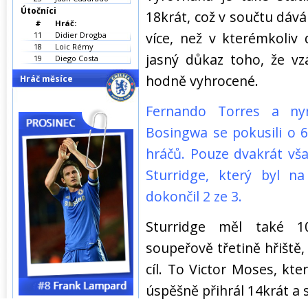
Útočníci
18krát, což v součtu dává 
#
Hráč:
více, než v kterémkoliv
11
Didier Drogba
18
Loic Rémy
jasný důkaz toho, že vz
19
Diego Costa
hodně vyhrocené.
Hráč měsíce
Fernando Torres a ny
Bosingwa se pokusili o 6
hráčů. Pouze dvakrát vša
Sturridge, který byl n
dokončil 2 ze 3.
Sturridge měl také 
soupeřově třetině hřiště,
cíl. To Victor Moses, kte
úspěšně přihrál 14krát a