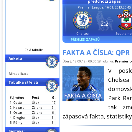
předchozí zápas
Premier League, 16.01. 2013,20:45
2:2
Chelsea
Southamp
PŘEHLED ZÁPASŮ
Celá tabulka
FAKTA A ČÍSLA: QPR 
Anketa
Úterý, 18.09.12 - 00:00:58 rubrika:
Premier 
V posl
Miniaplikace
Chelsea
Tabulka střelců
domovs
Park Ran
#.
Jméno
Post
G:
1.
Costa
Útok
17
tak zm
2.
Hazard
Záloha
9
3.
Oscar
Záloha
6
zápasová fakta, statistiky
4.
Drogba
Útok
3
5.
Rémy
Útok
3
Sestava: