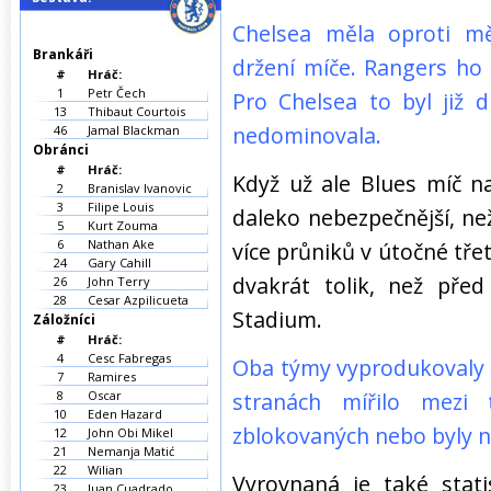
Chelsea měla oproti m
Brankáři
držení míče. Rangers ho
#
Hráč:
1
Petr Čech
Pro Chelsea to byl již 
13
Thibaut Courtois
nedominovala.
46
Jamal Blackman
Obránci
#
Hráč:
Když už ale Blues míč n
2
Branislav Ivanovic
3
Filipe Louis
daleko nebezpečnější, ne
5
Kurt Zouma
6
Nathan Ake
více průniků v útočné třet
24
Gary Cahill
dvakrát tolik, než př
26
John Terry
28
Cesar Azpilicueta
Stadium.
Záložníci
#
Hráč:
4
Cesc Fabregas
Oba týmy vyprodukovaly 1
7
Ramires
8
Oscar
stranách mířilo mezi 
10
Eden Hazard
zblokovaných nebo byly 
12
John Obi Mikel
21
Nemanja Matić
22
Wilian
Vyrovnaná je také stati
23
Juan Cuadrado