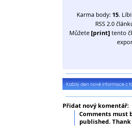
Karma body:
15
. Líb
RSS 2.0 člán
Můžete
[print]
tento č
expo
Přidat nový komentář:
Comments must b
published. Thank 