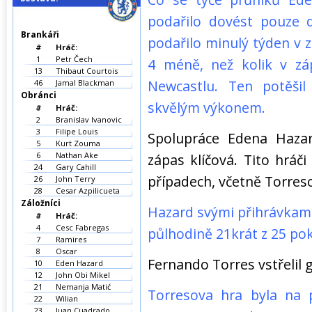
podařilo dovést pouze 
Brankáři
podařilo minulý týden v 
#
Hráč:
1
Petr Čech
4 méně, než kolik v z
13
Thibaut Courtois
Newcastlu. Ten potěši
46
Jamal Blackman
Obránci
skvělým výkonem.
#
Hráč:
2
Branislav Ivanovic
3
Filipe Louis
Spolupráce Edena Haza
5
Kurt Zouma
6
Nathan Ake
zápas klíčová. Tito hráč
24
Gary Cahill
případech, včetně Torres
26
John Terry
28
Cesar Azpilicueta
Záložníci
Hazard svými přihrávkami
#
Hráč:
4
Cesc Fabregas
půlhodině 21krát z 25 po
7
Ramires
8
Oscar
Fernando Torres vstřelil 
10
Eden Hazard
12
John Obi Mikel
21
Nemanja Matić
Torresova hra byla na 
22
Wilian
23
Juan Cuadrado