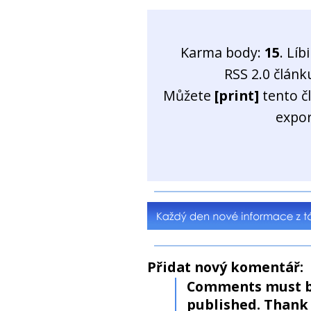
Karma body:
15
. Líb
RSS 2.0 člán
Můžete
[print]
tento č
expo
Přidat nový komentář:
Comments must b
published. Thank 