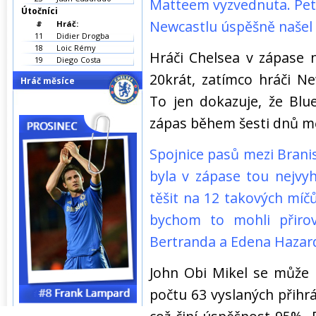
Matteem vyzvednuta. Pet
Útočníci
Newcastlu úspěšně našel 
#
Hráč:
11
Didier Drogba
18
Loic Rémy
Hráči Chelsea v zápase 
19
Diego Costa
20krát, zatímco hráči N
Hráč měsíce
To jen dokazuje, že Blu
zápas během šesti dnů mě
Spojnice pasů mezi Bran
byla v zápase tou nejvy
těšit na 12 takových míč
bychom to mohli přiro
Bertranda a Edena Hazar
John Obi Mikel se může p
počtu 63 vyslaných přihrá