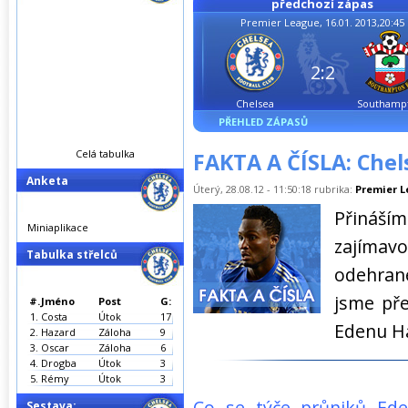
předchozí zápas
Premier League, 16.01. 2013,20:45
2:2
Chelsea
Southamp
PŘEHLED ZÁPASŮ
Celá tabulka
FAKTA A ČÍSLA: Chel
Anketa
Úterý, 28.08.12 - 11:50:18 rubrika:
Premier 
Přináš
Miniaplikace
zajíma
Tabulka střelců
odehran
jsme př
#.
Jméno
Post
G:
1.
Costa
Útok
17
Edenu Ha
2.
Hazard
Záloha
9
3.
Oscar
Záloha
6
4.
Drogba
Útok
3
5.
Rémy
Útok
3
Co se týče průniků Ed
Sestava: