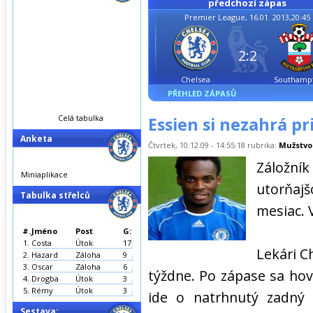
předchozí zápas
Premier League, 16.01. 2013,20:45
2:2
Chelsea
Southamp
PŘEHLED ZÁPASŮ
Celá tabulka
Essien si nezahrá pr
Anketa
Čtvrtek, 10.12.09 - 14:55:18 rubrika:
Mužstvo
Záložní
Miniaplikace
utorňaj
Tabulka střelců
mesiac. V
#.
Jméno
Post
G:
1.
Costa
Útok
17
Lekári C
2.
Hazard
Záloha
9
3.
Oscar
Záloha
6
týždne. Po zápase sa hovo
4.
Drogba
Útok
3
5.
Rémy
Útok
3
ide o natrhnutý zadný 
Sestava: