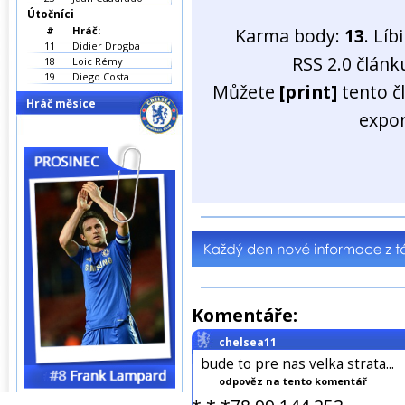
Útočníci
#
Hráč:
Karma body:
13
. Líb
11
Didier Drogba
RSS 2.0 člán
18
Loic Rémy
19
Diego Costa
Můžete
[print]
tento č
Hráč měsíce
expo
Komentáře:
chelsea11
bude to pre nas velka strata...
odpověz na tento komentář