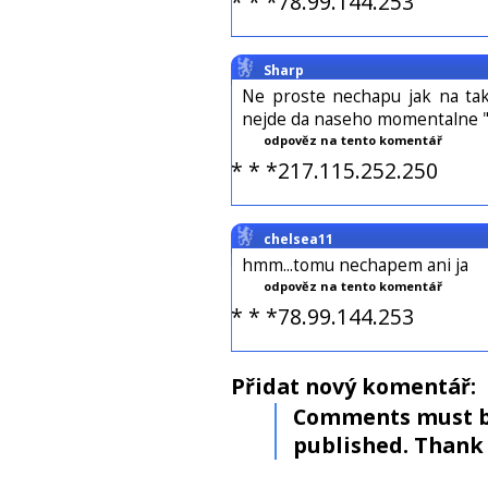
* * *78.99.144.253
Sharp
Ne proste nechapu jak na tak
nejde da naseho momentalne "ne
odpověz na tento komentář
* * *217.115.252.250
chelsea11
hmm...tomu nechapem ani ja
odpověz na tento komentář
* * *78.99.144.253
Přidat nový komentář:
Comments must b
published. Thank 