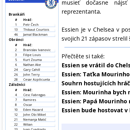
musieť dočasne nájs
reprezentanta.
Brankáři
#
Hráč:
1
Petr Čech
Essien je v Chelsea v p
13
Thibaut Courtois
46
Jamal Blackman
svojich 21 zápasov strelil 
Obránci
#
Hráč:
2
Branislav Ivanovic
Přečtěte si také:
3
Filipe Louis
5
Kurt Zouma
Essien se vrátil do Che
6
Nathan Ake
24
Gary Cahill
Essien: Taťka Mourinho
26
John Terry
28
Cesar Azpilicueta
Souhrn hostujících hrá
Záložníci
#
Hráč:
Essien: Mourinha bych
4
Cesc Fabregas
Essien: Papá Mourinho 
7
Ramires
8
Oscar
Essien bude hostovat v
10
Eden Hazard
12
John Obi Mikel
21
Nemanja Matić
22
Wilian
23
Juan Cuadrado