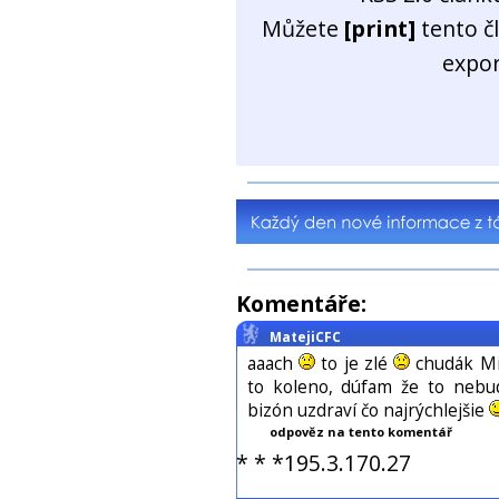
Můžete
[print]
tento č
expo
Komentáře:
MatejiCFC
aaach
to je zlé
chudák Mi
to koleno, dúfam že to nebu
bizón uzdraví čo najrýchlejšie
odpověz na tento komentář
* * *195.3.170.27