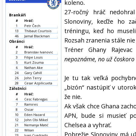
koleno.
27-ročný hráč nedohra
Brankáři
Slonoviny, keďže ho zač
#
Hráč:
1
Petr Čech
tréningu, keď ho museli
13
Thibaut Courtois
46
Jamal Blackman
Rozsah zranenia stále nie 
Obránci
#
Hráč:
Tréner Ghany Rajevac
2
Branislav Ivanovic
3
Filipe Louis
nepoznáme, no už čoskoro h
5
Kurt Zouma
6
Nathan Ake
24
Gary Cahill
Je tu tak veľká pochyb
26
John Terry
28
Cesar Azpilicueta
„bizón“ nastúpiť v utor
Záložníci
#
Hráč:
že nie.
4
Cesc Fabregas
7
Ramires
Ak však chce Ghana zacho
8
Oscar
APN, bude si musieť po
10
Eden Hazard
12
John Obi Mikel
Chelsea a vyhrať.
21
Nemanja Matić
22
Wilian
Pobrežie Slonoviny má už
23
Juan Cuadrado