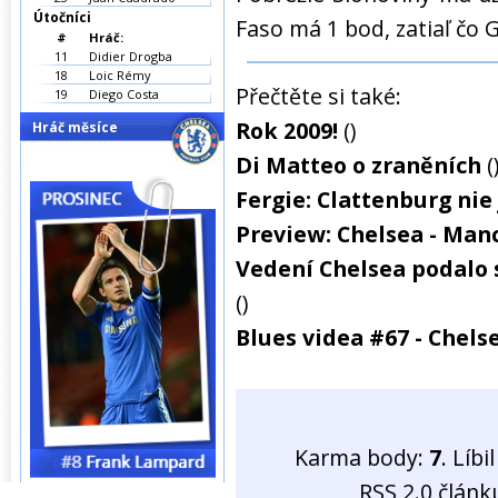
Útočníci
Faso má 1 bod, zatiaľ čo 
#
Hráč:
11
Didier Drogba
18
Loic Rémy
Přečtěte si také:
19
Diego Costa
Rok 2009!
()
Hráč měsíce
Di Matteo o zraněních
(
Fergie: Clattenburg nie 
Preview: Chelsea - Man
Vedení Chelsea podalo 
()
Blues videa #67 - Chel
Karma body:
7
. Líb
RSS 2.0 člán