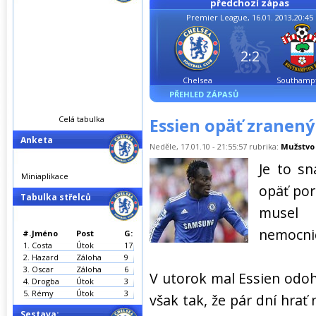
předchozí zápas
Premier League, 16.01. 2013,20:45
2:2
Chelsea
Southamp
PŘEHLED ZÁPASŮ
Celá tabulka
Essien opäť zranený
Anketa
Neděle, 17.01.10 - 21:55:57 rubrika:
Mužstvo
Je to sn
Miniaplikace
opäť por
Tabulka střelců
musel 
nemocni
#.
Jméno
Post
G:
1.
Costa
Útok
17
2.
Hazard
Záloha
9
3.
Oscar
Záloha
6
V utorok mal Essien odoh
4.
Drogba
Útok
3
5.
Rémy
Útok
3
však tak, že pár dní hrať 
Sestava: