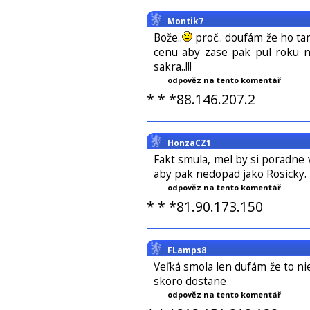
Montik7
Bože..
proč.. doufám že ho ta
cenu aby zase pak pul roku n
sakra..!!!
odpověz na tento komentář
* * *88.146.207.2
HonzaCZ1
Fakt smula, mel by si poradne 
aby pak nedopad jako Rosicky.
odpověz na tento komentář
* * *81.90.173.150
FLamps8
Veľká smola len dufám že to nie
skoro dostane
odpověz na tento komentář