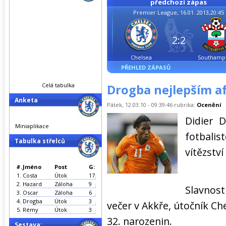
předchozí zápas
Premier League, 16.01. 2013,20:45
2:2
Chelsea
Southamp
PŘEHLED ZÁPASŮ
Celá tabulka
Drogba nejlepším af
Anketa
Pátek, 12.03.10 - 09:39:46 rubrika:
Ocenění
Didier 
Miniaplikace
fotbalis
Tabulka střelců
vítězství
#.
Jméno
Post
G:
1.
Costa
Útok
17
2.
Hazard
Záloha
9
Slavnost
3.
Oscar
Záloha
6
4.
Drogba
Útok
3
večer v Akkře, útočník Ch
5.
Rémy
Útok
3
32. narozenin.
Sestava: