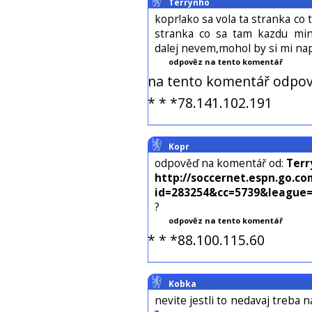
Terrynho
kopr!ako sa vola ta stranka co
stranka co sa tam kazdu min
dalej nevem,mohol by si mi napi
odpověz na tento komentář
na tento komentář odpov
* * *78.141.102.191
Kopr
odpověď na komentář od:
Terr
http://soccernet.espn.go.c
id=283254&cc=5739&league=
?
odpověz na tento komentář
* * *88.100.115.60
Kobka
nevite jestli to nedavaj treba 