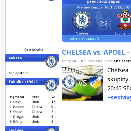
předchozí zápas
Premier League, 16.01. 2013,20:45
2:2
Chelsea
Southamp
PŘEHLED ZÁPASŮ
Celá tabulka
CHELSEA vs. APOEL - 
Anketa
Úterý, 08.12.09 - 19:57:00 rubrika:
Chelseafc
Chelsea
Miniaplikace
skupiny
Tabulka střelců
20:45 SE
+sestav
#.
Jméno
Post
G:
1.
Costa
Útok
17
2.
Hazard
Záloha
9
3.
Oscar
Záloha
6
4.
Drogba
Útok
3
5.
Rémy
Útok
3
Sestava: