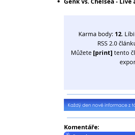
Genk vs. Chelsea - Live 
Karma body:
12
. Líb
RSS 2.0 člán
Můžete
[print]
tento č
expo
Komentáře: