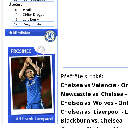
Útočníci
#
Hráč:
11
Didier Drogba
18
Loic Rémy
19
Diego Costa
Hráč měsíce
Přečtěte si také:
Chelsea vs Valencia - O
Newcastle vs. Chelsea -
Chelsea vs. Wolves - On
Chelsea vs. Liverpool - 
Blackburn vs. Chelsea - 