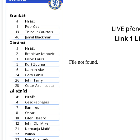
Brankáři
#
Hráč:
1
Petr Čech
LIVE přen
13
Thibaut Courtois
Link 1
L
46
Jamal Blackman
Obránci
#
Hráč:
2
Branislav Ivanovic
3
Filipe Louis
5
Kurt Zouma
6
Nathan Ake
24
Gary Cahill
26
John Terry
28
Cesar Azpilicueta
Záložníci
#
Hráč:
4
Cesc Fabregas
7
Ramires
8
Oscar
10
Eden Hazard
12
John Obi Mikel
21
Nemanja Matić
22
Wilian
23
Juan Cuadrado