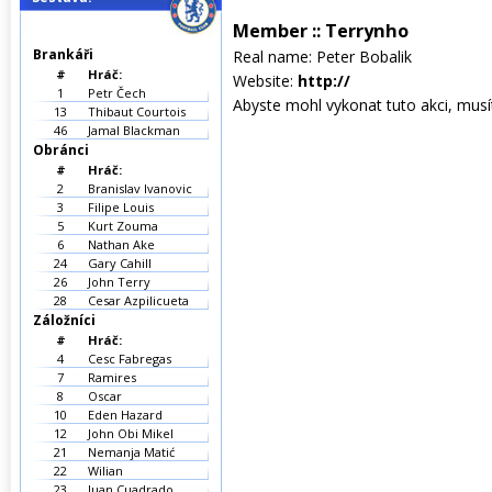
Member :: Terrynho
Brankáři
Real name: Peter Bobalik
#
Hráč:
Website:
http://
1
Petr Čech
Abyste mohl vykonat tuto akci, musíte
13
Thibaut Courtois
46
Jamal Blackman
Obránci
#
Hráč:
2
Branislav Ivanovic
3
Filipe Louis
5
Kurt Zouma
6
Nathan Ake
24
Gary Cahill
26
John Terry
28
Cesar Azpilicueta
Záložníci
#
Hráč:
4
Cesc Fabregas
7
Ramires
8
Oscar
10
Eden Hazard
12
John Obi Mikel
21
Nemanja Matić
22
Wilian
23
Juan Cuadrado