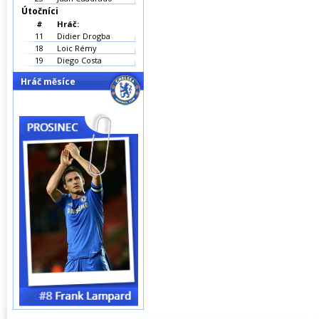
Útočníci
#
Hráč:
11
Didier Drogba
18
Loic Rémy
19
Diego Costa
Hráč měsíce