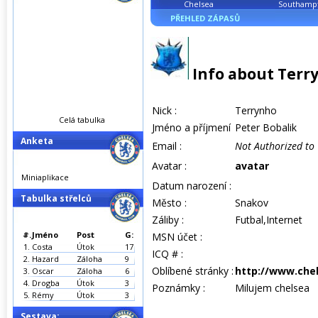
Chelsea
Southamp
PŘEHLED ZÁPASŮ
Info about Terr
Nick :
Terrynho
Celá tabulka
Jméno a příjmení
Peter Bobalik
Anketa
Email :
Not Authorized to
Avatar :
avatar
Miniaplikace
Datum narození :
Tabulka střelců
Město :
Snakov
Záliby :
Futbal,Internet
#.
Jméno
Post
G:
MSN účet :
1.
Costa
Útok
17
ICQ # :
2.
Hazard
Záloha
9
Oblíbené stránky :
http://www.chel
3.
Oscar
Záloha
6
4.
Drogba
Útok
3
Poznámky :
Milujem chelsea
5.
Rémy
Útok
3
Sestava: