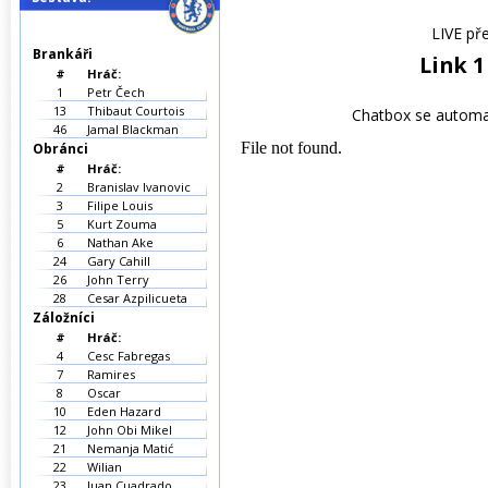
LIVE př
Brankáři
Link 1
#
Hráč:
1
Petr Čech
13
Thibaut Courtois
Chatbox se automat
46
Jamal Blackman
Obránci
#
Hráč:
2
Branislav Ivanovic
3
Filipe Louis
5
Kurt Zouma
6
Nathan Ake
24
Gary Cahill
26
John Terry
28
Cesar Azpilicueta
Záložníci
#
Hráč:
4
Cesc Fabregas
7
Ramires
8
Oscar
10
Eden Hazard
12
John Obi Mikel
21
Nemanja Matić
22
Wilian
23
Juan Cuadrado