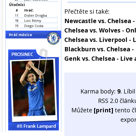
Útočníci
Přečtěte si také:
#
Hráč:
11
Didier Drogba
Newcastle vs. Chelsea -
18
Loic Rémy
19
Diego Costa
Chelsea vs. Wolves - On
Hráč měsíce
Chelsea vs. Liverpool - 
Blackburn vs. Chelsea - 
Genk vs. Chelsea - Live 
Karma body:
9
. Líb
RSS 2.0 člán
Můžete
[print]
tento č
expo