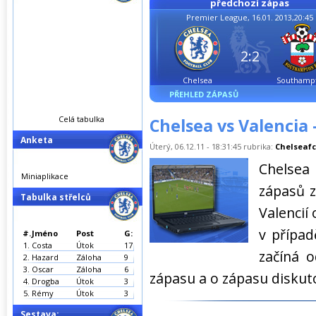
předchozí zápas
Premier League, 16.01. 2013,20:45
2:2
Chelsea
Southamp
PŘEHLED ZÁPASŮ
Celá tabulka
Chelsea vs Valencia 
Anketa
Úterý, 06.12.11 - 18:31:45 rubrika:
Chelseafc
Chelsea 
Miniaplikace
zápasů z
Tabulka střelců
Valencií
v případ
#.
Jméno
Post
G:
1.
Costa
Útok
17
začíná 
2.
Hazard
Záloha
9
3.
Oscar
Záloha
6
zápasu a o zápasu diskut
4.
Drogba
Útok
3
5.
Rémy
Útok
3
Sestava: