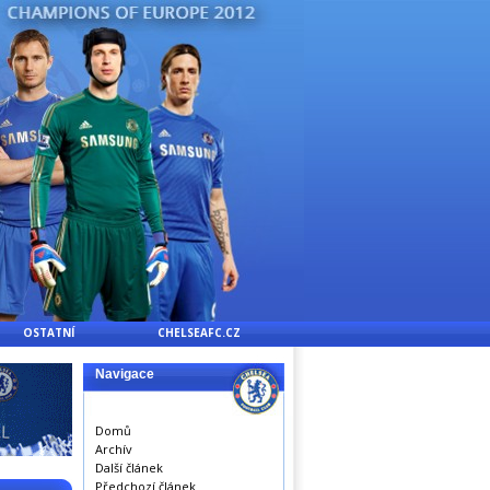
OSTATNÍ
CHELSEAFC.CZ
Navigace
Domů
Archív
Další článek
Předchozí článek