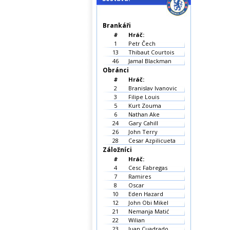
Brankáři
#
Hráč:
1
Petr Čech
13
Thibaut Courtois
46
Jamal Blackman
Obránci
#
Hráč:
2
Branislav Ivanovic
3
Filipe Louis
5
Kurt Zouma
6
Nathan Ake
24
Gary Cahill
26
John Terry
28
Cesar Azpilicueta
Záložníci
#
Hráč:
4
Cesc Fabregas
7
Ramires
8
Oscar
10
Eden Hazard
12
John Obi Mikel
21
Nemanja Matić
22
Wilian
23
Juan Cuadrado