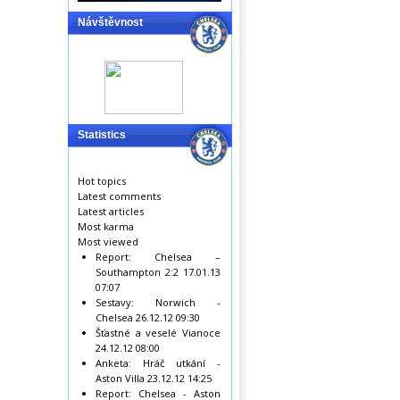
Návštěvnost
Statistics
Hot topics
Latest comments
Latest articles
Most karma
Most viewed
Report: Chelsea –
Southampton 2:2
17.01.13
07:07
Sestavy: Norwich -
Chelsea
26.12.12 09:30
Šťastné a veselé Vianoce
24.12.12 08:00
Anketa: Hráč utkání -
Aston Villa
23.12.12 14:25
Report: Chelsea - Aston