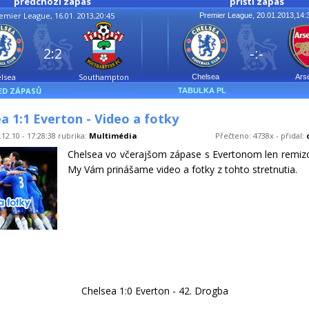
předchozí zápas
příští zápas
emier League, 16.01. 2013,20:45
Premier League, 20.01.2013,14:
2:2
-:-
lsea
Southampton
Chelsea
Ars
ED ZÁPASŮ
TABULKA PL
a 1:1 Everton - Video a fotky
12.10 - 17:28:38 rubrika:
Multimédia
Přečteno: 4738x - přidal:
Chelsea vo včerajšom zápase s Evertonom len remizo
My Vám prinášame video a fotky z tohto stretnutia.
Chelsea 1:0 Everton - 42. Drogba