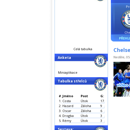
Pr
Che
PŘEHL
Chelse
Celá tabulka
Neděle, 05.
Anketa
Miniaplikace
Tabulka střelců
#.
Jméno
Post
G:
1.
Costa
Útok
17
2.
Hazard
Záloha
9
3.
Oscar
Záloha
6
4.
Drogba
Útok
3
5.
Rémy
Útok
3
Sestava: