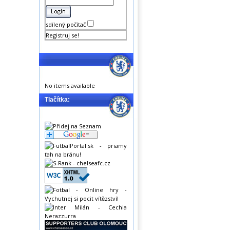
sdílený počítač
Registruj se!
No items available
Tlačítka: