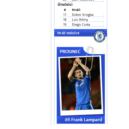
Útočníci
#
Hráč:
11
Didier Drogba
18
Loic Rémy
19
Diego Costa
Hráč měsíce