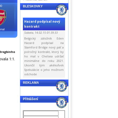
30
BLESKOVKY
Hazard podpísal nový
kontrakt
enal
Sobota, 14.02.15 01:39:33
Belgický záložník Eden
Hazard podpísal na
Stamford Bridge nový päť a
drogbinho
polročný kontrakt, ktorý by
ho mal v Chelsea udržať
vala 1:1.
minimálne do roku 2021.
Ukončil tým akékoľvek
špekulácie o jeho možnom
odchode
REKLAMA
Přihlášení