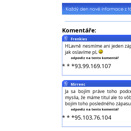
Komentáře:
Frenkies
HLavně nesmíme ani jeden záp
jak oslavíme pL
odpověz na tento komentář
* * *93.99.169.107
Mirreec
Ja sa bojím práve toho podce
myslia, že máme titul ale to vôb
bojím toho posledného zápasu, 
odpověz na tento komentář
* * *95.103.76.104