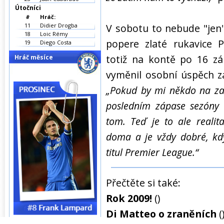
Útočníci
#
Hráč:
11
Didier Drogba
V sobotu to nebude "jen"
18
Loic Rémy
popere zlaté rukavice 
19
Diego Costa
totiž na kontě po 16 zá
Hráč měsíce
vyměnil osobní úspěch z
„Pokud by mi někdo na za
posledním zápase sezóny o
tom. Teď je to ale reali
doma a je vždy dobré, kdy
titul Premier League.“
Přečtěte si také:
Rok 2009!
()
Di Matteo o zraněních
(