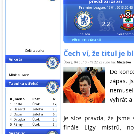
předchozí zápas
Premier League, 16.01. 2013,20:45
2:2
Chelsea
Southamp
PŘEHLED ZÁPASŮ
Celá tabulka
Čech ví, že titul je b
Anketa
Úterý, 04.05.10 - 19:22:23 rubrika:
Mužstvo
Do konce
Miniaplikace
zápas. 
Tabulka střelců
nemusel
vyhrát a
#.
Jméno
Post
G:
1.
Costa
Útok
17
2.
Hazard
Záloha
9
3.
Oscar
Záloha
6
Je sice pravda, že jsme
4.
Drogba
Útok
3
5.
Rémy
Útok
3
finále Ligy mistrů, 
Sestava: