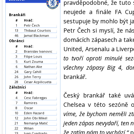
pravděpodobné, že tuto 
neujede a finále FA Cup
Brankáři
sestupuje by mohlo být j
#
Hráč:
1
Petr Čech
Petr Čech si myslí, že ná
13
Thibaut Courtois
46
Jamal Blackman
domácích zápasech a také
Obránci
#
Hráč:
United, Arsenalu a Liverp
2
Branislav Ivanovic
3
Filipe Louis
to tvoří oproti minulé sez
5
Kurt Zouma
všechny zápasy Big 4, do
6
Nathan Ake
24
Gary Cahill
brankář.
26
John Terry
28
Cesar Azpilicueta
Záložníci
#
Hráč:
Český brankář také uvá
4
Cesc Fabregas
7
Ramires
Chelsea v této sezóně 
8
Oscar
víme, že bychom neměli ztr
10
Eden Hazard
12
John Obi Mikel
jeden zápas nevydaří, ten n
21
Nemanja Matić
22
Wilian
že zatím nám to vychází,“
p
23
Juan Cuadrado