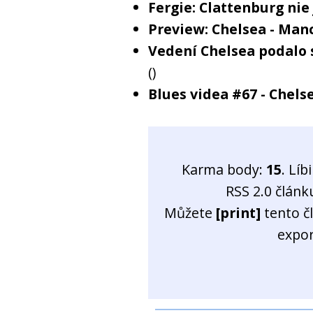
Fergie: Clattenburg nie 
Preview: Chelsea - Man
Vedení Chelsea podalo 
()
Blues videa #67 - Chel
Karma body:
15
. Líb
RSS 2.0 člán
Můžete
[print]
tento č
expo