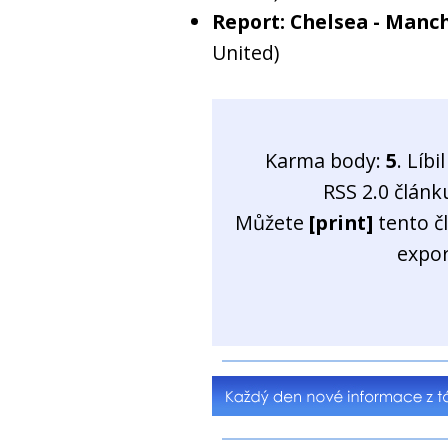
Report: Chelsea - Manch
United)
Karma body:
5
. Líb
RSS 2.0 člán
Můžete
[print]
tento č
expo