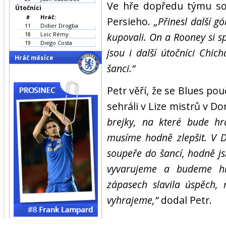
Ve hře dopředu týmu s
Útočníci
#
Hráč:
Persieho.
„Přinesl další gó
11
Didier Drogba
18
Loic Rémy
kupovali. On a Rooney si sp
19
Diego Costa
jsou i další útočníci Chi
Hráč měsíce
šanci.“
Petr věří, že se Blues pou
sehráli v Lize mistrů v D
brejky, na které bude h
musíme hodně zlepšit. V D
soupeře do šancí, hodně js
vyvarujeme a budeme hr
zápasech slavila úspěch,
vyhrajeme,“
dodal Petr.