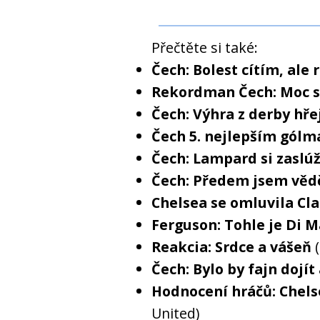
Přečtěte si také:
Čech: Bolest cítím, ale 
Rekordman Čech: Moc s
Čech: Výhra z derby hře
Čech 5. nejlepším gólm
Čech: Lampard si zaslú
Čech: Předem jsem věd
Chelsea se omluvila Cl
Ferguson: Tohle je Di 
Reakcia: Srdce a vášeň
Čech: Bylo by fajn dojít 
Hodnocení hráčů: Chels
United)