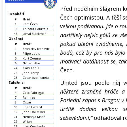
Před nedělním šlágrem kol
Brankáři
Čech optimistou. A těší s
#
Hráč:
1
Petr Čech
velkou podívanou. Jde o so
13
Thibaut Courtois
nastřílely nejvíc gólů ze v
46
Jamal Blackman
Obránci
pokud utkání zvládneme,
#
Hráč:
2
Branislav Ivanovic
bodů, což by pro nás bylo
3
Filipe Louis
5
Kurt Zouma
motivaci dotáhnout se, ta
6
Nathan Ake
24
Gary Cahill
Čech.
26
John Terry
28
Cesar Azpilicueta
United jsou podle něj 
Záložníci
#
Hráč:
některé zraněné hráče a
4
Cesc Fabregas
7
Ramires
Poslední zápas s Bragou v Li
8
Oscar
10
Eden Hazard
určitě dodalo velkou 
12
John Obi Mikel
sebevědomí,“
odhadoval r
21
Nemanja Matić
22
Wilian
23
Juan Cuadrado