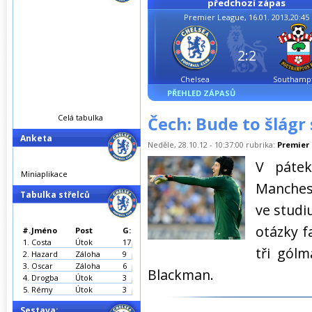
předchozí zápas
Premier League, 16.01. 2013,20:45
2:2
Chelsea
Southamp
PŘEHLED ZÁPASŮ
Celá tabulka
Čech: Bude to šlágr
Anketa
Neděle, 28.10.12 - 10:37:00 rubrika:
Premier
V pátek
Miniaplikace
Manches
Tabulka střelců
ve studi
otázky f
#.
Jméno
Post
G:
1.
Costa
Útok
17
tři gólm
2.
Hazard
Záloha
9
3.
Oscar
Záloha
6
Blackman.
4.
Drogba
Útok
3
5.
Rémy
Útok
3
Sestava: