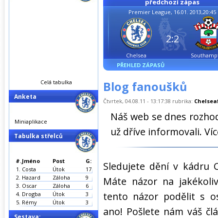
předchozí zápas
Premier League, 16.01. 2013,20:45
2:2
Chelsea
Southamp
PŘEHLED ZÁPASŮ
Celá tabulka
Blog fanoušků
Anketa
Čtvrtek, 04.08.11 - 13:17:38 rubrika:
Chelsea
Náš web se dnes rozhodl
Miniaplikace
už dříve informovali. Ví
Tabulka střelců
#.
Jméno
Post
G:
Sledujete dění v kádru 
1.
Costa
Útok
17
2.
Hazard
Záloha
9
Máte názor na jakékol
3.
Oscar
Záloha
6
tento názor podělit s o
4.
Drogba
Útok
3
5.
Rémy
Útok
3
ano! Pošlete nám váš čl
Sestava: