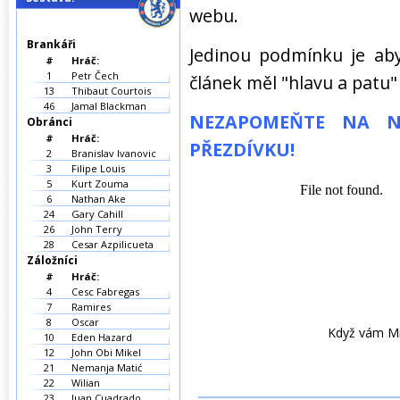
webu.
Brankáři
Jedinou podmínku je aby
#
Hráč:
1
Petr Čech
článek měl "hlavu a patu
13
Thibaut Courtois
46
Jamal Blackman
NEZAPOMEŇTE NA N
Obránci
#
Hráč:
PŘEZDÍVKU!
2
Branislav Ivanovic
3
Filipe Louis
5
Kurt Zouma
6
Nathan Ake
24
Gary Cahill
26
John Terry
28
Cesar Azpilicueta
Záložníci
#
Hráč:
4
Cesc Fabregas
7
Ramires
8
Oscar
Když vám Mi
10
Eden Hazard
12
John Obi Mikel
21
Nemanja Matić
22
Wilian
23
Juan Cuadrado