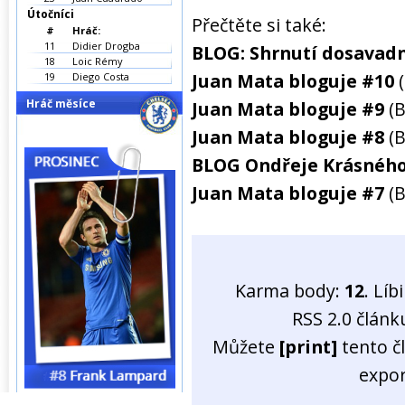
Útočníci
Přečtěte si také:
#
Hráč:
11
Didier Drogba
BLOG: Shrnutí dosavadn
18
Loic Rémy
Juan Mata bloguje #10
19
Diego Costa
Hráč měsíce
Juan Mata bloguje #9
(
Juan Mata bloguje #8
(
BLOG Ondřeje Krásného
Juan Mata bloguje #7
(
Karma body:
12
. Líb
RSS 2.0 člán
Můžete
[print]
tento č
expo