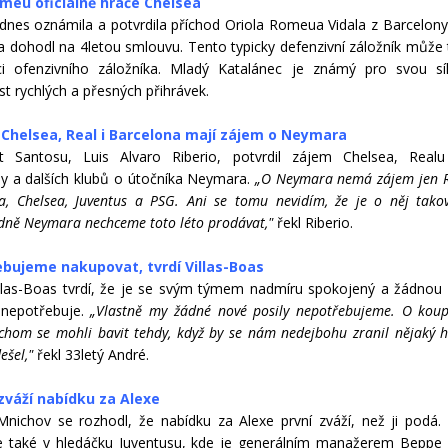
omeu oficiálně hráče Chelsea
dnes oznámila a potvrdila příchod Oriola Romeua Vidala z Barcelony
a dohodl na 4letou smlouvu. Tento typicky defenzivní záložník může t
ci ofenzivního záložníka. Mladý Katalánec je známý pro svou sí
t rychlých a přesných přihrávek.
: Chelsea, Real i Barcelona mají zájem o Neymara
nt Santosu, Luis Alvaro Riberio, potvrdil zájem Chelsea, Realu
y a dalších klubů o útočníka Neymara.
„O Neymara nemá zájem jen Re
a, Chelsea, Juventus a PSG. Ani se tomu nevidím, že je o něj tako
ně Neymara nechceme toto léto prodávat,"
řekl Riberio.
bujeme nakupovat, tvrdí Villas-Boas
llas-Boas tvrdí, že je se svým týmem nadmíru spokojený a žádnou p
 nepotřebuje.
„Vlastně my žádné nové posily nepotřebujeme. O kou
chom se mohli bavit tehdy, když by se nám nedejbohu zranil nějaký 
ešel,"
řekl 33letý André.
zváží nabídku za Alexe
nichov se rozhodl, že nabídku za Alexe první zváží, než ji podá. 
e také v hledáčku Juventusu, kde je generálním manažerem Beppe