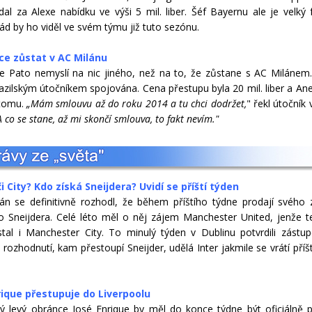
dal za Alexe nabídku ve výši 5 mil. liber. Šéf Bayernu ale je velký
rád by ho viděl ve svém týmu již tuto sezónu.
ce zůstat v AC Milánu
e Pato nemyslí na nic jiného, než na to, že zůstane s AC Milánem
razilským útočníkem spojována. Cena přestupu byla 20 mil. liber a An
 tomu.
„Mám smlouvu až do roku 2014 a tu chci dodržet,
" řekl útočník
A co se stane, až mi skončí smlouva, to fakt nevím."
i City? Kdo získá Sneijdera? Uvidí se příští týden
lán se definitivně rozhodl, že během příštího týdne prodají svého 
 Sneijdera. Celé léto měl o něj zájem Manchester United, jenže 
tal i Manchester City. To minulý týden v Dublinu potvrdili zástupc
rozhodnutí, kam přestoupí Sneijder, udělá Inter jakmile se vrátí příšt
rique přestupuje do Liverpoolu
ý levý obránce José Enrique by měl do konce týdne být oficiálně 