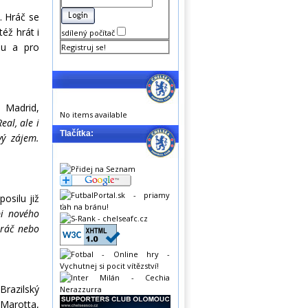
. Hráč se
éž hrát i
sdílený počítač
lu a pro
Registruj se!
 Madrid,
No items available
al, ale i
Tlačítka:
vý zájem.
osilu již
pi nového
hráč nebo
Brazilský
 Marotta,