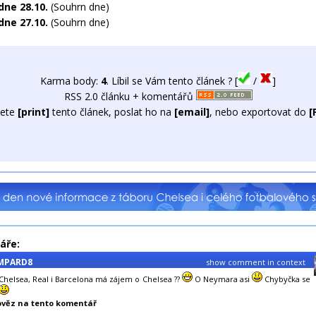
dne 28.10.
(Souhrn dne)
dne 27.10.
(Souhrn dne)
Karma body:
4
. Líbil se Vám tento článek ? [
/
]
RSS 2.0 článku + komentářů
ete
[print]
tento článek, poslat ho na
[email]
, nebo exportovat do
[
áře:
MPARD8
show comment in context
 Chelsea, Real i Barcelona má zájem o Chelsea ??
O Neymara asi
Chybyčka se
věz na tento komentář