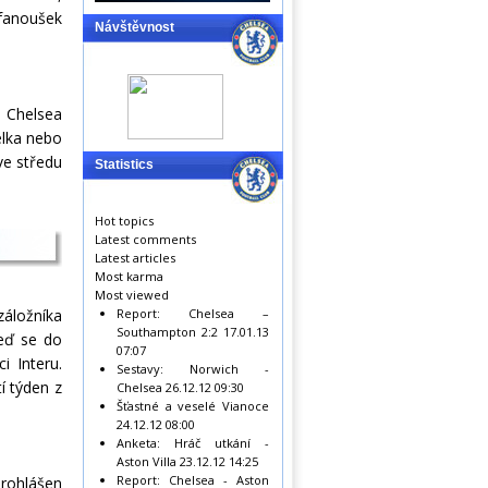
 fanoušek
Návštěvnost
. Chelsea
elka nebo
 ve středu
Statistics
Hot topics
Latest comments
Latest articles
Most karma
Most viewed
záložníka
Report: Chelsea –
Southampton 2:2
17.01.13
teď se do
07:07
i Interu.
Sestavy: Norwich -
í týden z
Chelsea
26.12.12 09:30
Šťastné a veselé Vianoce
24.12.12 08:00
Anketa: Hráč utkání -
Aston Villa
23.12.12 14:25
Report: Chelsea - Aston
prohlášen