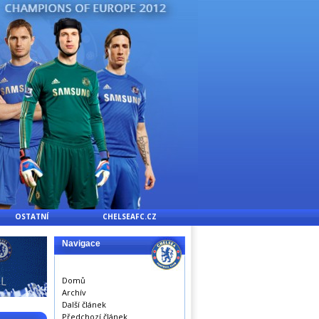
OSTATNÍ
CHELSEAFC.CZ
Navigace
Domů
Archív
Další článek
Předchozí článek