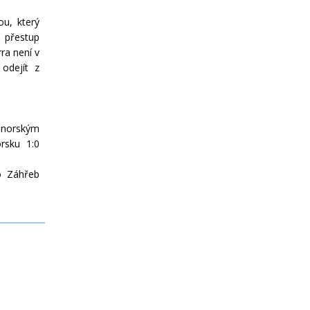
u, který
t přestup
ra není v
odejít z
 norským
rsku 1:0
o Záhřeb