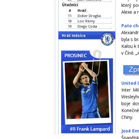
Útočníci
který po
#
Hráč:
Alexe a 
11
Didier Drogba
18
Loic Rémy
Pato ch
19
Diego Costa
Alexandr
Hráč měsíce
byla s b
Kalou k
v Číně.
„
United č
Inter Mi
Wesleyho
boje dos
Konečné 
Chiny.
José En
Španělsk