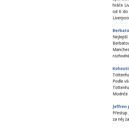
hráče Li
od 6 do 
Liverpoo
Berbato
Nejlepš
Berbato
Manches
rozhodně 
Kohouti
Tottenha
Podle vš
Tottenha
Modriče 
Jeffren
Přestup 
za něj za