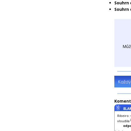
Souhrn 
Souhrn 
Můž
Koment
8LA
Ribeiro:
vloudila
odpo