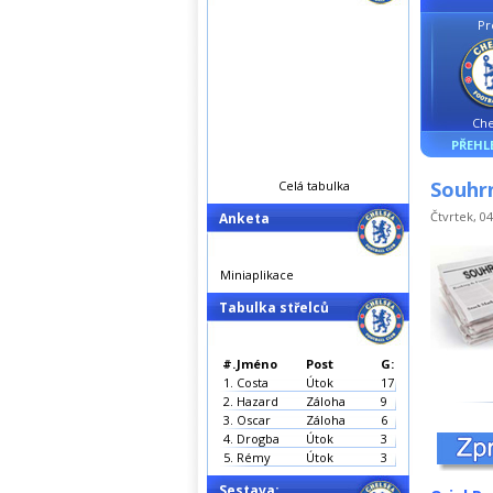
Pr
Che
PŘEHL
Souhrn
Celá tabulka
Čtvrtek, 04
Anketa
Miniaplikace
Tabulka střelců
#.
Jméno
Post
G:
1.
Costa
Útok
17
2.
Hazard
Záloha
9
3.
Oscar
Záloha
6
4.
Drogba
Útok
3
5.
Rémy
Útok
3
Sestava: