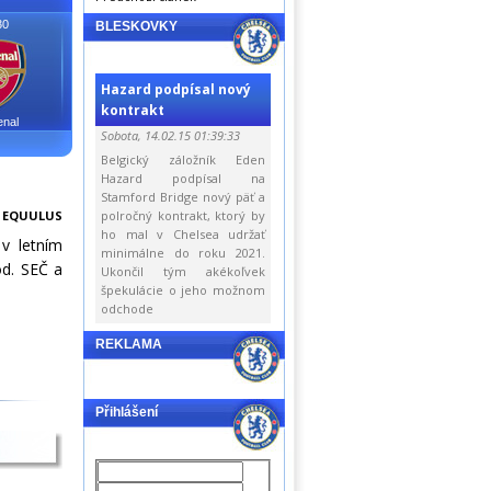
30
BLESKOVKY
Hazard podpísal nový
kontrakt
enal
Sobota, 14.02.15 01:39:33
Belgický záložník Eden
Hazard podpísal na
Stamford Bridge nový päť a
:
EQUULUS
polročný kontrakt, ktorý by
ho mal v Chelsea udržať
 v letním
minimálne do roku 2021.
d. SEČ a
Ukončil tým akékoľvek
špekulácie o jeho možnom
odchode
REKLAMA
Přihlášení