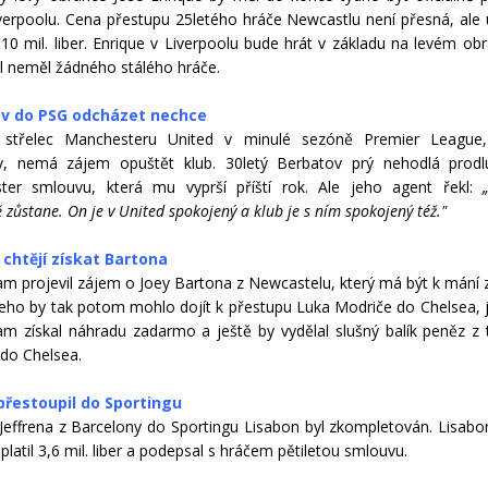
verpoolu. Cena přestupu 25letého hráče Newcastlu není přesná, ale
10 mil. liber. Enrique v Liverpoolu bude hrát v základu na levém obr
l neměl žádného stálého hráče.
v do PSG odcházet nechce
í střelec Manchesteru United v minulé sezóně Premier League,
v, nemá zájem opuštět klub. 30letý Berbatov prý nehodlá prodl
ter smlouvu, která mu vyprší příští rok. Ale jeho agent řekl:
zůstane. On je v United spokojený a klub je s ním spokojený též."
 chtějí získat Bartona
m projevil zájem o Joey Bartona z Newcastelu, který má být k mání
eho by tak potom mohlo dojít k přestupu Luka Modriče do Chelsea, j
m získal náhradu zadarmo a ještě by vydělal slušný balík peněz z 
do Chelsea.
 přestoupil do Sportingu
Jeffrena z Barcelony do Sportingu Lisabon byl zkompletován. Lisabo
platil 3,6 mil. liber a podepsal s hráčem pětiletou smlouvu.