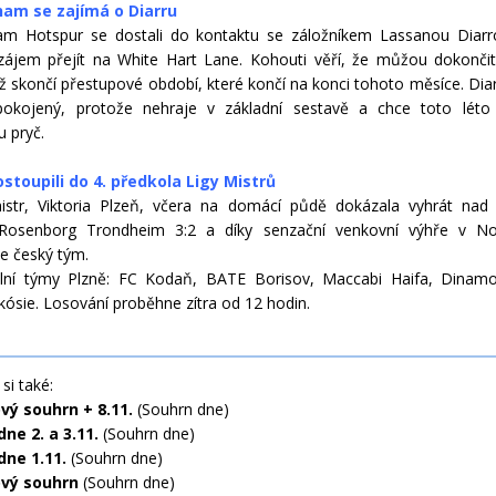
am se zajímá o Diarru
am Hotspur se dostali do kontaktu se záložníkem Lassanou Diarro
 zájem přejít na White Hart Lane. Kohouti věří, že můžou dokonči
ež skončí přestupové období, které končí na konci tohoto měsíce. Diar
pokojený, protože nehraje v základní sestavě a chce toto léto 
 pryč.
stoupili do 4. předkola Ligy Mistrů
istr, Viktoria Plzeň, včera na domácí půdě dokázala vyhrát nad
Rosenborg Trondheim 3:2 a díky senzační venkovní výhře v No
e český tým.
ální týmy Plzně: FC Kodaň, BATE Borisov, Maccabi Haifa, Dinam
kósie. Losování proběhne zítra od 12 hodin.
si také:
vý souhrn + 8.11.
(Souhrn dne)
ne 2. a 3.11.
(Souhrn dne)
dne 1.11.
(Souhrn dne)
vý souhrn
(Souhrn dne)