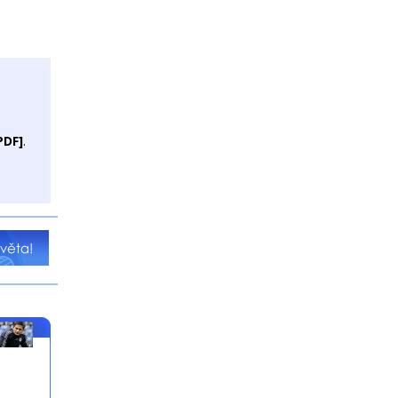
PDF]
.