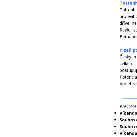
Tottenh
Tottenh
projevil
dříve, n
Realu s
Bernabeu
Plzeň po
Český m
celkem 
postupuj
Potenci
Apoel Ni
Přečtěte 
Víkendo
Souhrn d
Souhrn 
Víkendo