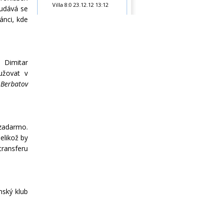
Villa 8:0
23.12.12 13:12
 udává se
ánci, kde
 Dimitar
užovat v
„Berbatov
 zadarmo.
elikož by
transferu
nský klub