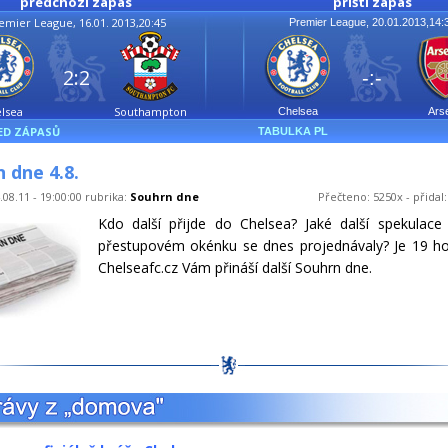
předchozí zápas
příští zápas
emier League, 16.01. 2013,20:45
Premier League, 20.01.2013,14:
2:2
-:-
lsea
Southampton
Chelsea
Ars
ED ZÁPASŮ
TABULKA PL
 dne 4.8.
.08.11 - 19:00:00 rubrika:
Souhrn dne
Přečteno: 5250x - přidal
Kdo další přijde do Chelsea? Jaké další spekulace
přestupovém okénku se dnes projednávaly? Je 19 ho
Chelseafc.cz Vám přináší další Souhrn dne.