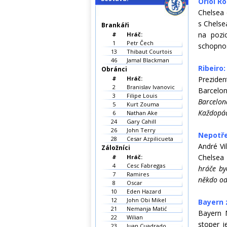
Oriol R
Chelsea 
s Chelse
Brankáři
na pozi
#
Hráč:
1
Petr Čech
schopnos
13
Thibaut Courtois
46
Jamal Blackman
Ribeiro
Obránci
#
Hráč:
Prezide
2
Branislav Ivanovic
Barcelon
3
Filipe Louis
Barcelon
5
Kurt Zouma
Každopád
6
Nathan Ake
24
Gary Cahill
26
John Terry
Nepotře
28
Cesar Azpilicueta
André Vi
Záložníci
Chelsea
#
Hráč:
4
Cesc Fabregas
hráče by
7
Ramires
někdo od
8
Oscar
10
Eden Hazard
12
John Obi Mikel
Bayern 
21
Nemanja Matić
Bayern M
22
Wilian
stoper j
23
Juan Cuadrado